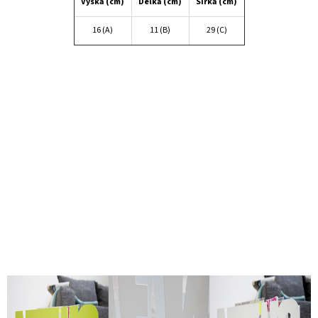
Výška (cm)
Délka (cm)
Šířka (cm)
16 (A)
11 (B)
29 (C)