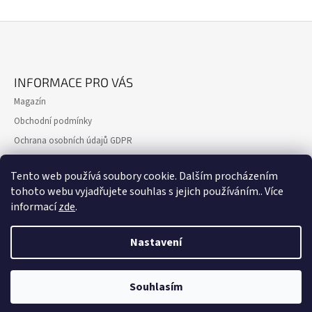
Z
Á
INFORMACE PRO VÁS
P
Magazín
A
Obchodní podmínky
T
Ochrana osobních údajů GDPR
Í
Formulář pro reklamaci
Tento web používá soubory cookie. Dalším procházením
Formulář pro odstoupení od smlouvy
tohoto webu vyjadřujete souhlas s jejich používáním.. Více
Kontakty
informací
zde
.
Nastavení
Souhlasím
© 2026 cessari.cz. Všechna práva vyhrazena.
Vytvořil Shoptet