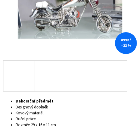
A
J
Í
T
?
899 Kč
–33 %
HLEDAT
D
Dekorační předmět
O
Designový doplněk
P
Kovový materiál
O
Ruční práce
R
Rozměr: 29 x 16 x 11 cm
U
Č
U