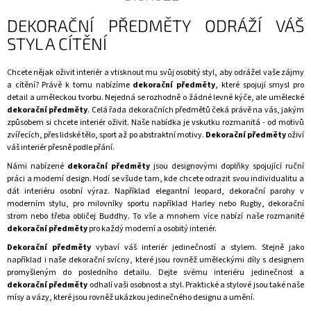
DEKORAČNÍ PŘEDMĚTY ODRÁŽÍ VÁŠ
STYL A CÍTĚNÍ
Chcete nějak oživit interiér a vtisknout mu svůj osobitý styl, aby odrážel vaše zájmy
a cítění? Právě k tomu nabízíme
dekorační předměty
, které spojují smysl pro
detail a uměleckou tvorbu. Nejedná se rozhodně o žádné levné kýče, ale umělecké
dekorační předměty
. Celá řada dekoračních předmětů čeká právě na vás, jakým
způsobem si chcete interiér oživit. Naše nabídka je vskutku rozmanitá - od motivů
zvířecích
, přes
lidské tělo
,
sport
až po
abstraktní motivy
.
Dekorační předměty
oživí
váš interiér přesně podle přání.
Námi nabízené
dekorační předměty
jsou designovými doplňky spojující ruční
práci a moderní design. Hodí se všude tam, kde chcete odrazit svou individualitu a
dát interiéru osobní výraz. Například elegantní
leopard
,
dekorační parohy
v
moderním stylu, pro milovníky sportu například
Harley
nebo
Rugby
, dekorační
strom nebo třeba
obličej Buddhy
. To vše a mnohem více nabízí naše rozmanité
dekorační předměty
pro každý moderní a osobitý interiér.
Dekorační předměty
vybaví váš interiér jedinečností a stylem. Stejně jako
například i naše dekorační svícny, které jsou rovněž uměleckými díly s designem
promyšleným do posledního detailu. Dejte svému interiéru jedinečnost a
dekorační předměty
odhalí vaši osobnost a styl. Praktické a stylové jsou také naše
mísy a vázy
, které jsou rovněž ukázkou jedinečného designu a umění.