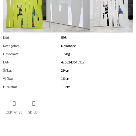
Kód
598
Kategorie
:
Dekorace
Hmotnost
:
1.5 kg
EAN
:
4250243540917
Šířka
:
29 cm
Výška
:
16 cm
Hloubka
:
11 cm
ZEPTAT SE
SDÍLET