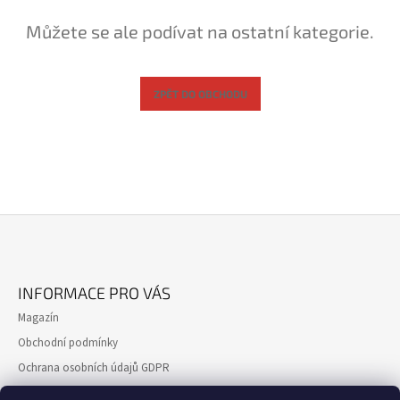
A
Můžete se ale podívat na ostatní kategorie.
J
Í
T
ZPĚT DO OBCHODU
?
HLEDAT
Z
D
Á
O
INFORMACE PRO VÁS
P
P
Magazín
O
A
R
Obchodní podmínky
T
U
Ochrana osobních údajů GDPR
Í
Č
U
Formulář pro reklamaci