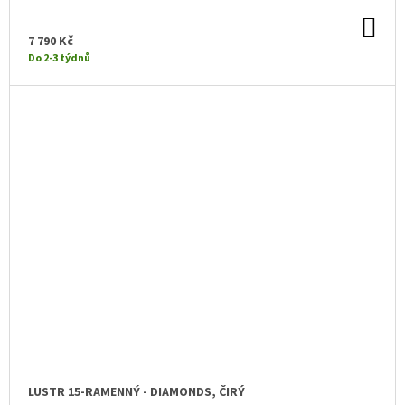
DO
KO
7 790 Kč
Do 2-3 týdnů
LUSTR 15-RAMENNÝ - DIAMONDS, ČIRÝ