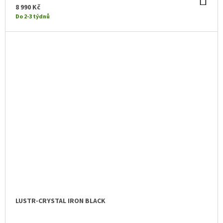
DO
KO
8 990 Kč
Do 2-3 týdnů
LUSTR-CRYSTAL IRON BLACK