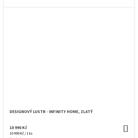
DESIGNOVÝ LUSTR - INFINITY HOME, ZLATÝ
DO
10 990 Kč
KO
Měrná
10 990 Kč / 1 ks