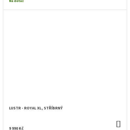
cena:
Na dotaz
LUSTR - ROYAL XL, STŘÍBRNÝ
DO
KO
9 990 Kč