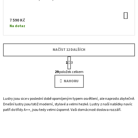
DO
KO
7 590 Kč
Na dotaz
NAČÍST 12 DALŠÍCH
S
1
3
T
O
R
29
položek celkem
Á
V
N
L
NAHORU
K
Á
O
D
V
Á
A
Lustry jsou sice v poslední době opomíjeným typem osvětlení, ale naprosto zbytečně.
N
C
Dnešní lustry jsou totiž moderní, stylové a velmi hezké. Lustry z naší nabídky navíc
Í
Í
patří do třídy A++, jsou tedy velmi úsporné. Vaši domácnost doslova rozzáří.
P
R
V
K