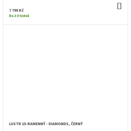
DO
KO
7 790 Kč
Do 2-3 týdnů
LUSTR 15-RAMENNÝ - DIAMONDS, ČERNÝ