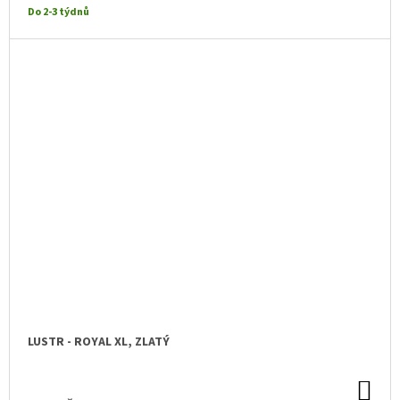
Do 2-3 týdnů
LUSTR - ROYAL XL, ZLATÝ
DO