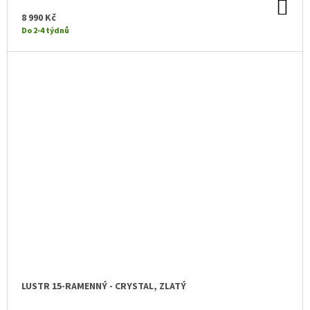
DO
KO
8 990 Kč
Do 2-4 týdnů
LUSTR 15-RAMENNÝ - CRYSTAL, ZLATÝ