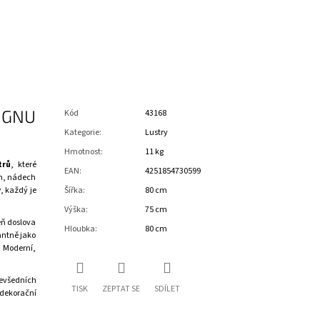
IGNU
Kód
43168
Kategorie
:
Lustry
Hmotnost
:
11 kg
trů
, které
EAN
:
4251854730599
gn, nádech
y
, každý je
Šířka
:
80 cm
Výška
:
75 cm
eň doslova
Hloubka
:
80 cm
antně jako
 Moderní,
evšedních
TISK
ZEPTAT SE
SDÍLET
dekorační