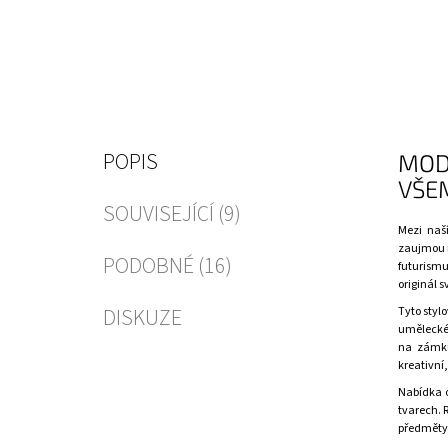
POPIS
MOD
VŠE
SOUVISEJÍCÍ (9)
Mezi naš
zaujmou n
PODOBNÉ (16)
futurismu
originál 
DISKUZE
Tyto styl
umělecké.
na zámk
kreativní
Nabídka
tvarech. 
předměty