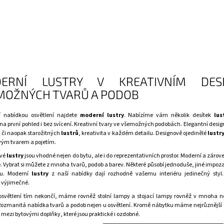
ERNÍ LUSTRY V KREATIVNÍM DES
MOŽNÝCH TVARŮ A PODOB
í nabídkou
osvětlení
najdete
moderní lustry
. Nabízíme vám několik desítek
lus
a první pohled i bez svícení. Kreativní tvary ve všemožných podobách. Elegantní desi
 či naopak starožitných
lustrů
, kreativita v každém detailu. Designově ojedinělé
lustr
svým tvarem a pojetím.
ové
lustry
jsou vhodné nejen do bytu, ale i do reprezentativních prostor. Moderní a zárov
 Vybrat si můžete z mnoha tvarů, podob a barev. Některé působí jednoduše, jiné impoz
u. Moderní
lustry
z naší nabídky dají rozhodně vašemu interiéru jedinečný styl.
, výjimečné.
osvětlení
tím nekončí, máme rovněž
stolní lampy
a
stojací lampy
rovněž v mnoha n
Rozmanitá nabídka tvarů a podob nejen u
osvětlení
. Kromě nábytku máme nejrůznější
mezi
bytovými doplňky
, které jsou praktické i ozdobné.