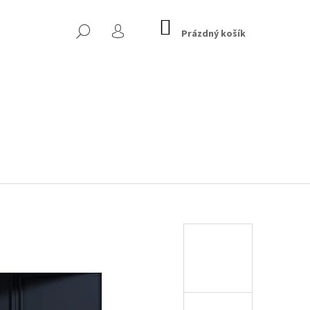
NÁKUPNÍ
HLEDAT
KOŠÍK
Prázdný košík
PŘIHLÁŠENÍ
 CHESTERFIELD, TMAVĚ
Následující