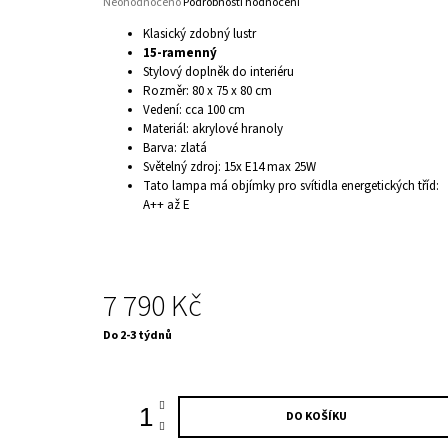
Průměrné
Neohodnoceno
Podrobnosti hodnocení
hodnocení
Klasický zdobný lustr
produktu
15-ramenný
je
Stylový doplněk do interiéru
0,0
Rozměr: 80 x 75 x 80 cm
z
5
Vedení: cca 100 cm
hvězdiček.
Materiál: akrylové hranoly
Barva: zlatá
Světelný zdroj: 15x E14 max 25W
Tato lampa má objímky pro svítidla energetických tříd:
A++ až E
7 790 Kč
Měrná
Do 2-3 týdnů
cena:
DO KOŠÍKU