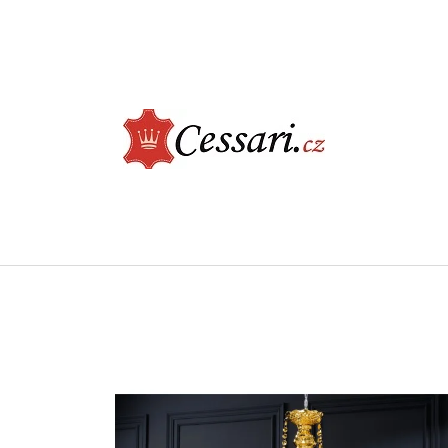
CO POTŘEBUJETE NAJÍT?
HLEDAT
DOPORUČUJEME
ELEGANTNÍ JÍDELNÍ ŽIDLE - CASTLE, BÉŽOVÁ
LUXUSNÍ KŘESLO -
ŠEDÁ
2 730 Kč
9 900 Kč