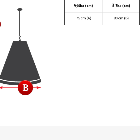
Výška (cm)
Šířka (cm)
75 cm (A)
80 cm (B)