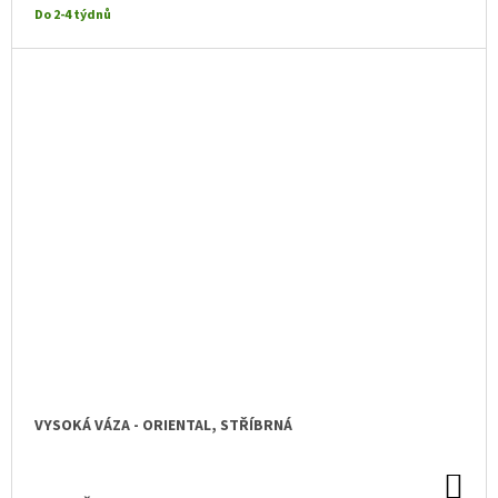
Do 2-4 týdnů
VYSOKÁ VÁZA - ORIENTAL, STŘÍBRNÁ
DO