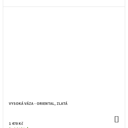
VYSOKÁ VÁZA - ORIENTAL, ZLATÁ
DO
KO
1 470 Kč