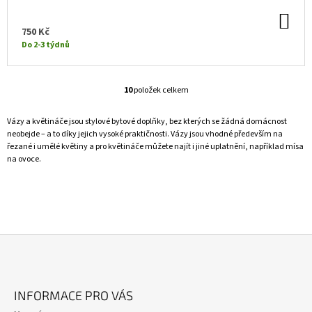
DO
KO
750 Kč
Do 2-3 týdnů
10
položek celkem
O
V
L
Vázy a květináče jsou stylové bytové doplňky, bez kterých se žádná domácnost
Á
neobejde – a to díky jejich vysoké praktičnosti. Vázy jsou vhodné především na
řezané i umělé květiny a pro květináče můžete najít i jiné uplatnění, například mísa
D
na ovoce.
A
C
Í
P
R
V
K
Y
V
Z
Ý
Á
P
INFORMACE PRO VÁS
P
I