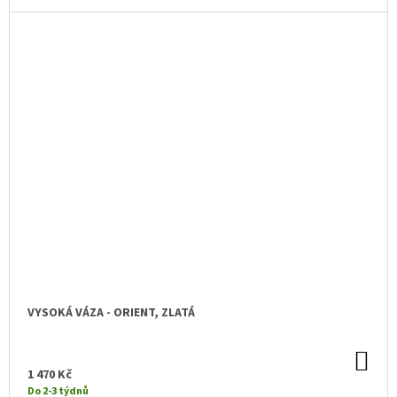
VYSOKÁ VÁZA - ORIENT, ZLATÁ
DO
KO
1 470 Kč
Do 2-3 týdnů