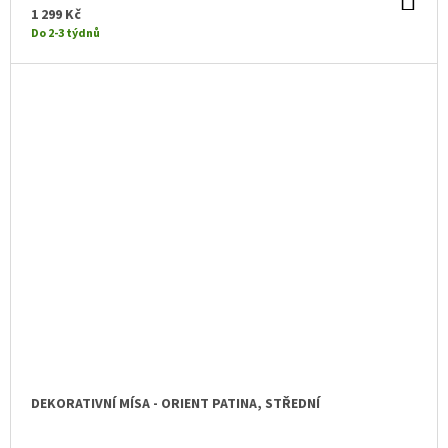
DO
KO
1 299 Kč
Do 2-3 týdnů
DEKORATIVNÍ MÍSA - ORIENT PATINA, STŘEDNÍ