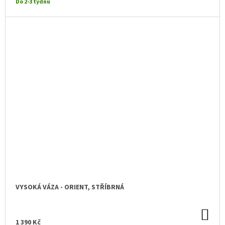
Do 2-3 týdnů
VYSOKÁ VÁZA - ORIENT, STŘÍBRNÁ
DO
KO
1 390 Kč