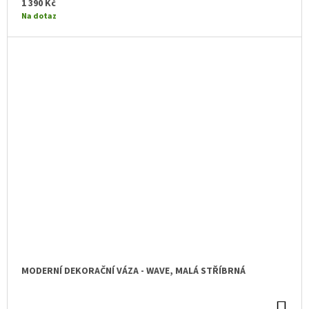
KO
1 390 Kč
Na dotaz
MODERNÍ DEKORAČNÍ VÁZA - WAVE, MALÁ STŘÍBRNÁ