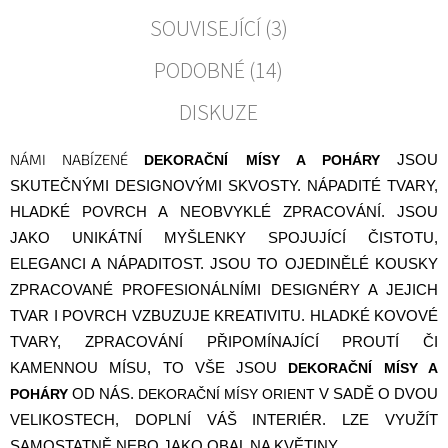
SOUVISEJÍCÍ (3)
PODOBNÉ (14)
DISKUZE
NÁMI NABÍZENÉ
D
EKORAČNÍ MÍSY A POHÁRY
JSOU
SKUTEČNÝMI DESIGNOVÝMI SKVOSTY. NÁPADITÉ TVARY,
HLADKÉ POVRCH A NEOBVYKLÉ ZPRACOVÁNÍ. JSOU
JAKO UNIKÁTNÍ MYŠLENKY SPOJUJÍCÍ ČISTOTU,
ELEGANCI A NÁPADITOST. JSOU TO OJEDINĚLÉ KOUSKY
ZPRACOVANÉ PROFESIONÁLNÍMI DESIGNÉRY A JEJICH
TVAR I POVRCH VZBUZUJE KREATIVITU. HLADKÉ KOVOVÉ
TVARY, ZPRACOVÁNÍ PŘIPOMÍNAJÍCÍ PROUTÍ ČI
KAMENNOU MÍSU, TO VŠE JSOU
DEKORAČNÍ MÍSY A
POHÁRY
OD NÁS.
DEKORAČNÍ MÍSY ORIENT
V SADĚ O DVOU
VELIKOSTECH, DOPLNÍ VÁŠ INTERIÉR. LZE VYUŽÍT
SAMOSTATNĚ NEBO JAKO OBAL NA KVĚTINY.