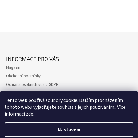
Z
Á
INFORMACE PRO VÁS
P
Magazín
A
Obchodní podmínky
T
Ochrana osobních údajů GDPR
Í
Formulář pro reklamaci
Tento web používá soubory cookie. Dalším procházením
Formulář pro odstoupení od smlouvy
tohoto webu vyjadřujete souhlas s jejich používáním.. Více
Kontakty
informací
zde
.
Nastavení