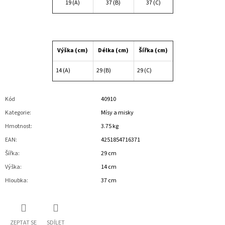
19 (A)
37 (B)
37 (C)
Výška (cm)
Délka (cm)
Šířka (cm)
14 (A)
29 (B)
29 (C)
Kód
40910
Kategorie
:
Mísy a misky
Hmotnost
:
3.75 kg
EAN
:
4251854716371
Šířka
:
29 cm
Výška
:
14 cm
Hloubka
:
37 cm
ZEPTAT SE
SDÍLET