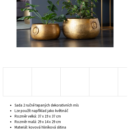
hvězdiček.
A
J
Í
T
?
HLEDAT
D
O
P
Sada 2 ručně tepaných dekorativních mís
O
Lze použít například jako květináč
R
Rozměr velká: 37 x 19 x 37 cm
U
Rozměr malá: 29 x 14 x 29 cm
Č
Materiál: kovová hliníková slitina
U