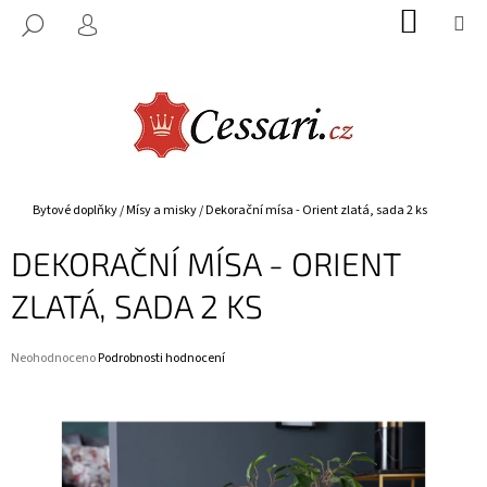
K
Přejít
NÁKUP
M
HLEDAT
na
KOŠÍK
O
PŘIHLÁŠENÍ
ZPĚT
ZPĚT
obsah
Š
Í
C
K
O
P
O
Domů
Bytové doplňky
/
Mísy a misky
/
Dekorační mísa - Orient zlatá, sada 2 ks
T
DEKORAČNÍ MÍSA - ORIENT
Ř
E
ZLATÁ, SADA 2 KS
B
U
Průměrné
Neohodnoceno
Podrobnosti hodnocení
J
hodnocení
E
produktu
je
T
0,0
E
z
5
N