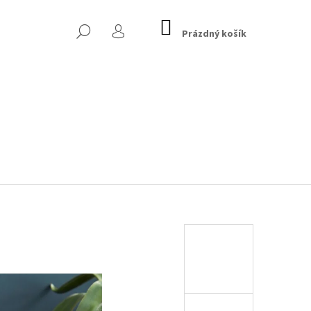
NÁKUPNÍ
HLEDAT
KOŠÍK
Prázdný košík
PŘIHLÁŠENÍ
 CHESTERFIELD, TMAVĚ
Následující