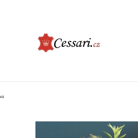
CO POTŘEBUJETE NAJÍT?
HLEDAT
DOPORUČUJEME
ELEGANTNÍ JÍDELNÍ ŽIDLE - CASTLE, BÉŽOVÁ
LUXUSNÍ KŘESLO -
alá
ŠEDÁ
2 730 Kč
9 900 Kč