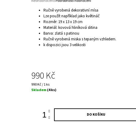
Průměrné
Neohodnoceno
Podrobnosti hodnocení
hodnocení
Ručně vyrobená dekorativní mísa
produktu
Lze použít například jako květináč
je
Rozměr: 19 x 13 x 19 cm
0,0
Materiál: kovová hliníková slitina
z
5
Barva: zlatá s patinou
hvězdiček.
Ručně vyrobená miska s tepaným vzhledem.
k dispozici jsou 3 velikosti
990 Kč
Měrná
990 Kč / 1 ks
cena:
Skladem
(4 ks)
DO KOŠÍKU