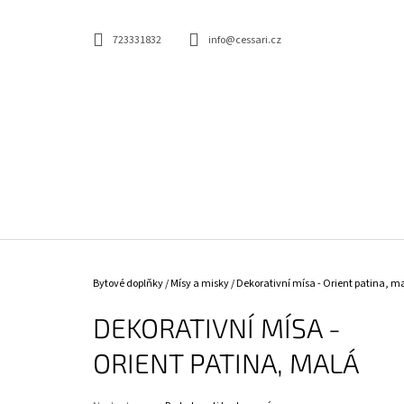
K
Přejít
na
O
ZPĚT
ZPĚT
obsah
723331832
info@cessari.cz
DO
DO
Š
OBCHODU
OBCHODU
Í
K
KONFERENČNÍ STOLEK - MARVELOUS, 90 CM,
Domů
Bytové doplňky
/
Mísy a misky
/
Dekorativní mísa - Orient patina, m
ŠEDÝ MRAMOR
5 890 Kč
DEKORATIVNÍ MÍSA -
Původně:
7 950 Kč
ORIENT PATINA, MALÁ