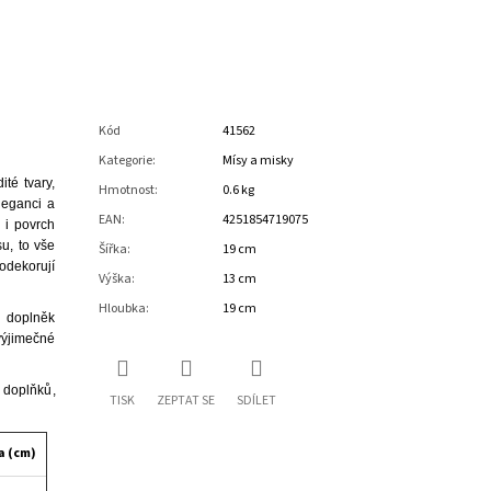
Kód
41562
Kategorie
:
Mísy a misky
té tvary,
Hmotnost
:
0.6 kg
leganci a
EAN
:
4251854719075
 i povrch
su, to vše
Šířka
:
19 cm
odekorují
Výška
:
13 cm
Hloubka
:
19 cm
ý doplněk
ýjimečné
 doplňků
,
TISK
ZEPTAT SE
SDÍLET
a (cm)