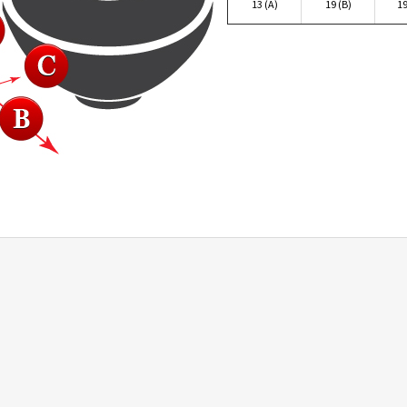
13 (A)
19 (B)
19