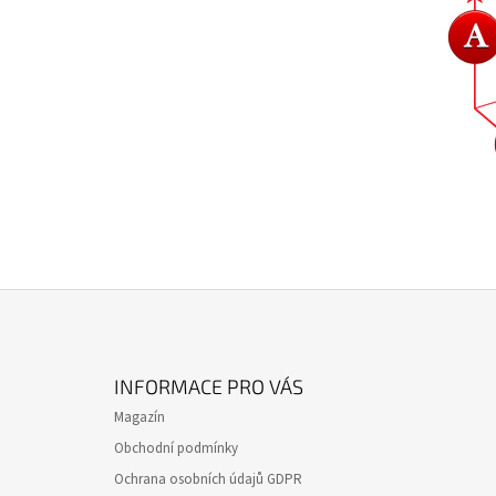
Z
Á
INFORMACE PRO VÁS
P
Magazín
A
Obchodní podmínky
T
Ochrana osobních údajů GDPR
Í