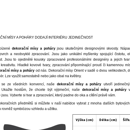
NÍ MÍSY A POHÁRY DODAJÍ INTERIÉRU JEDINEČNOST
bízené
d
ekorační mísy a poháry
jsou skutečnými designovými skvosty. Nápadi
ovrch a neobvyklé zpracování. Jsou jako unikátní myšlenky spojující čistotu, e
st. Jsou to ojedinělé kousky zpracované profesionálními designéry a jejich tvar
kreativitu. Hladké kovové tvary, zpracování připomínající proutí či kamennou mí
orační mísy a poháry
od nás.
Dekorační mísy Orient
v sadě o dvou velikostech, d
iér. Lze využít samostatně nebo jako obal na květiny.
 se ze všedních konvencí, naše
dekorační mísy a poháry
utvoří jedinečn
u. Ukažte hostům, že chcete být výjimeční, naše
dekorační mísy a poháry
v
jsou. Vyberte si tvar a zpracování, který padne do oka a cítění právě vám.
koračních předmětů si můžete v naší nabídce vybrat z mnoha dalších
bytových
u rovněž symbiózou vzhledu a užitku.
Výška (cm)
Délka (cm)
Šířk