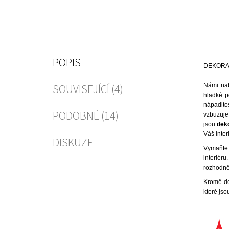
POPIS
DEKORAČ
SOUVISEJÍCÍ (4)
Námi na
hladké p
nápadito
PODOBNÉ (14)
vzbuzuje 
jsou
dek
Váš inter
DISKUZE
Vymaňte
interiér
rozhodně 
Kromě de
které jso