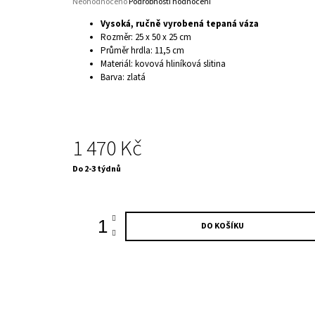
Průměrné
Neohodnoceno
Podrobnosti hodnocení
hodnocení
Vysoká, ručně vyrobená tepaná váza
produktu
Rozměr: 25 x 50 x 25 cm
je
Průměr hrdla: 11,5 cm
0,0
Materiál: kovová hliníková slitina
z
5
Barva: zlatá
hvězdiček.
1 470 Kč
Měrná
Do 2-3 týdnů
cena:
DO KOŠÍKU