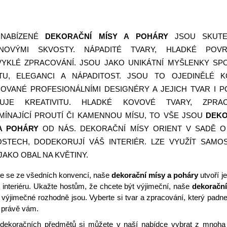
 NABÍZENÉ
D
EKORAČNÍ MÍSY A POHÁRY
JSOU SKUTE
GNOVÝMI SKVOSTY. NÁPADITÉ TVARY, HLADKÉ POV
YKLÉ ZPRACOVÁNÍ. JSOU JAKO UNIKÁTNÍ MYŠLENKY SPO
TU, ELEGANCI A NÁPADITOST. JSOU TO OJEDINĚLÉ 
OVANÉ PROFESIONÁLNÍMI DESIGNÉRY A JEJICH TVAR I 
ZUJE KREATIVITU. HLADKÉ KOVOVÉ TVARY, ZPRAC
MÍNAJÍCÍ PROUTÍ ČI KAMENNOU MÍSU, TO VŠE JSOU
DEKO
A POHÁRY
OD NÁS.
DEKORAČNÍ MÍSY ORIENT
V SADĚ O
OSTECH, DODEKORUJÍ VÁŠ INTERIÉR. LZE VYUŽÍT SAMO
JAKO OBAL NA KVĚTINY.
e se ze všedních konvencí, naše
dekorační mísy a poháry
utvoří j
 interiéru. Ukažte hostům, že chcete být výjimeční, naše
dekorační
výjimečné rozhodně jsou. Vyberte si tvar a zpracování, který padn
í právě vám.
dekoračních předmětů si můžete v naší nabídce vybrat z mnoha 