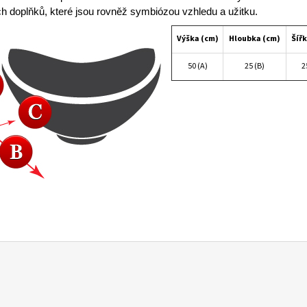
h doplňků
, které jsou rovněž symbiózou vzhledu a užitku.
Výška (cm)
Hloubka (cm)
Šíř
50 (A)
25 (B)
2