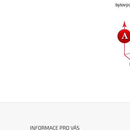
bytovýc
Z
Á
INFORMACE PRO VÁS