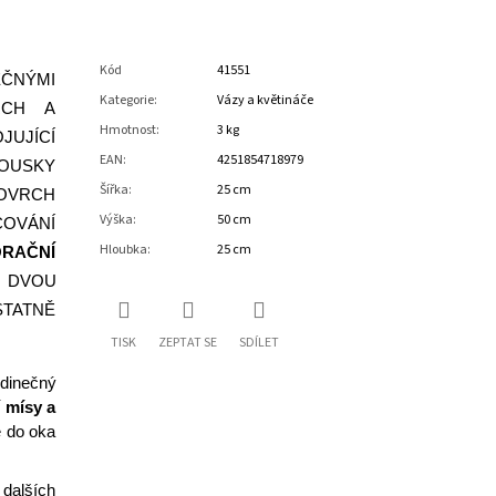
Kód
41551
ČNÝMI
Kategorie
:
Vázy a květináče
RCH A
Hmotnost
:
3 kg
JUJÍCÍ
EAN
:
4251854718979
KOUSKY
Šířka
:
25 cm
POVRCH
Výška
:
50 cm
OVÁNÍ
Hloubka
:
25 cm
RAČNÍ
 DVOU
STATNĚ
TISK
ZEPTAT SE
SDÍLET
edinečný
 mísy a
e do oka
dalších