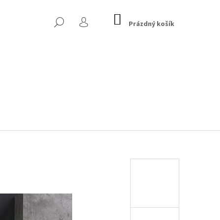
NÁKUPNÍ
HLEDAT
KOŠÍK
Prázdný košík
PŘIHLÁŠENÍ
EK - MARVELOUS, 90 CM,
Následující