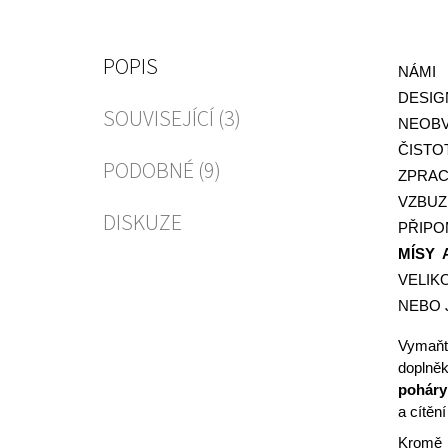
POPIS
NÁMI
DESI
SOUVISEJÍCÍ (3)
NEOBV
ČISTO
PODOBNÉ (9)
ZPRAC
VZBU
DISKUZE
PŘIPO
MÍSY 
VELIK
NEBO 
Vymaňt
doplněk
poháry
a cítěn
Kromě 