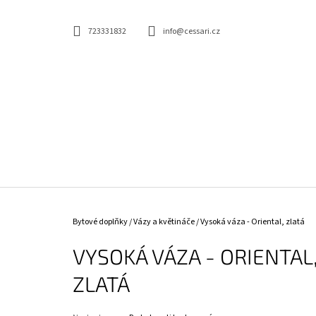
K
Přejít
na
O
ZPĚT
ZPĚT
obsah
723331832
info@cessari.cz
DO
DO
Š
OBCHODU
OBCHODU
Í
K
ELEGANTNÍ JÍDELNÍ ŽIDLE - CASTLE, BÉŽOVÁ
Domů
Bytové doplňky
/
Vázy a květináče
/
Vysoká váza - Oriental, zlatá
2 730 Kč
VYSOKÁ VÁZA - ORIENTAL
ZLATÁ