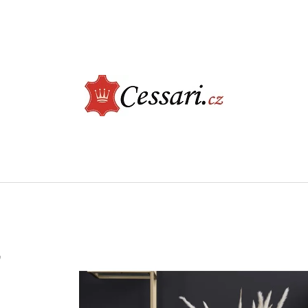
CO POTŘEBUJETE NAJÍT?
HLEDAT
DOPORUČUJEME
LUXUSNÍ KŘESLO - CHESTERFIELD, TMAVĚ
KONFERENČNÍ STOL
ŠEDÁ
ŠEDÝ MRAMOR
9 900 Kč
5 890 Kč
,
Původně:
7 950 Kč