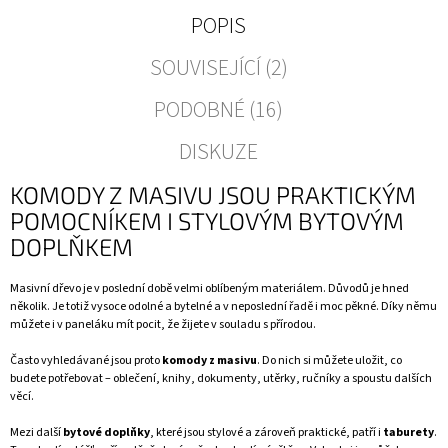
POPIS
SOUVISEJÍCÍ (2)
PODOBNÉ (16)
DISKUZE
KOMODY Z MASIVU JSOU PRAKTICKÝM
POMOCNÍKEM I STYLOVÝM BYTOVÝM
DOPLŇKEM
Masivní dřevo je v poslední době velmi oblíbeným materiálem. Důvodů je hned
několik. Je totiž vysoce odolné a bytelné a v neposlední řadě i moc pěkné. Díky němu
můžete i v paneláku mít pocit, že žijete v souladu s přírodou.
Často vyhledávané jsou proto
komody z masivu
. Do nich si můžete uložit, co
budete potřebovat – oblečení, knihy, dokumenty, utěrky, ručníky a spoustu dalších
věcí.
Mezi další
bytové doplňky
, které jsou stylové a zároveň praktické, patří i
taburety
.