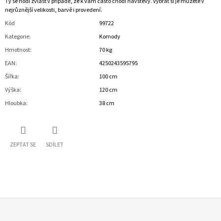
Ty se hodí zvlášť v případě, že k vám často chodí návštěvy. Vybrat si je můžete v
nejrůznější velikosti, barvě i provedení.
Kód
99722
Kategorie
:
Komody
Hmotnost
:
70 kg
EAN
:
4250243595795
Šířka
:
100 cm
Výška
:
120 cm
Hloubka
:
38 cm
ZEPTAT SE
SDÍLET