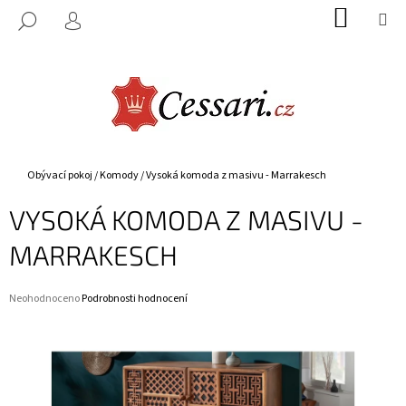
K
Přejít
NÁKUP
M
HLEDAT
na
KOŠÍK
O
PŘIHLÁŠENÍ
ZPĚT
ZPĚT
obsah
Š
Í
C
K
O
P
O
Domů
Obývací pokoj
/
Komody
/
Vysoká komoda z masivu - Marrakesch
T
VYSOKÁ KOMODA Z MASIVU -
Ř
E
MARRAKESCH
B
U
Průměrné
Neohodnoceno
Podrobnosti hodnocení
J
hodnocení
E
produktu
je
T
0,0
E
z
5
N