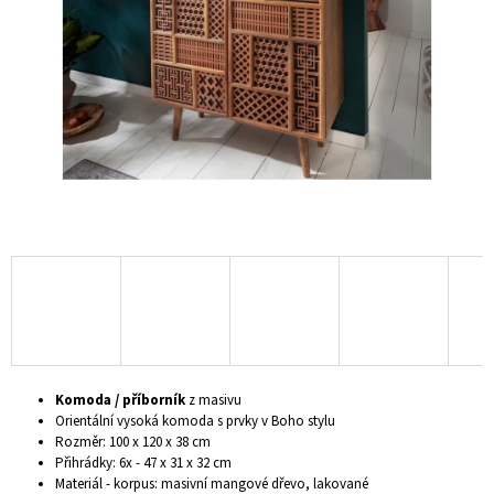
hvězdiček.
A
J
Í
T
?
HLEDAT
D
O
P
Komoda / příborník
z masivu
O
Orientální vysoká komoda s prvky v Boho stylu
R
Rozměr: 100 x 120 x 38 cm
U
Přihrádky: 6x - 47 x 31 x 32 cm
Č
Materiál - korpus: masivní mangové dřevo, lakované
U