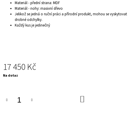
Materiál - přední strana: MDF
J
Materiál - nohy: masivní dřevo
E
Jelikož se jedná o ruční práci a přírodní produkt, mohou se vyskytovat
M
drobné odchylky.
E
Každý kus je jedinečný
LUXUSNÍ
KŘESLO
-
CHESTERFIELD,
TMAVĚ
ŠEDÁ
9
17 450 Kč
900
Kč
Měrná
Na dotaz
cena:
DO
KOŠÍKU