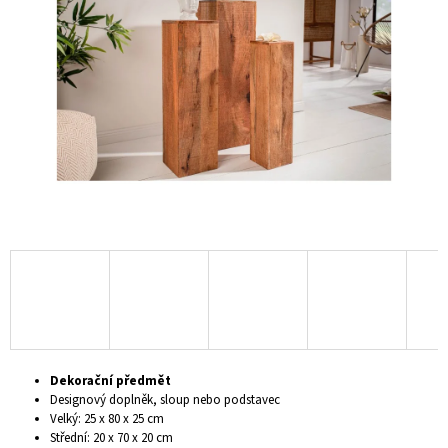
5
A
hvězdiček.
J
Í
T
?
HLEDAT
D
O
P
O
Dekorační předmět
R
Designový doplněk, sloup nebo podstavec
U
Velký: 25 x 80 x 25 cm
Č
Střední: 20 x 70 x 20 cm
U