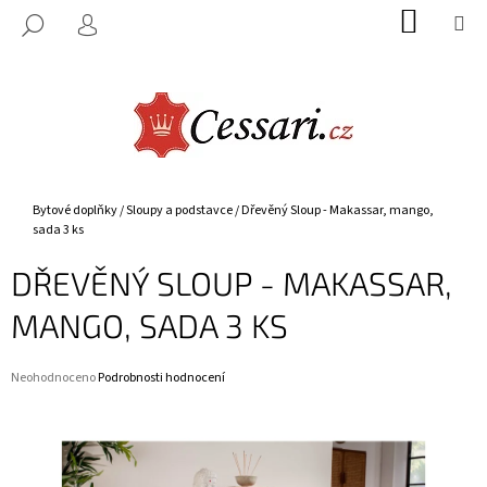
K
Přejít
NÁKUP
M
HLEDAT
na
KOŠÍK
O
PŘIHLÁŠENÍ
ZPĚT
ZPĚT
obsah
Š
Í
C
K
O
P
O
Domů
Bytové doplňky
/
Sloupy a podstavce
/
Dřevěný Sloup - Makassar, mango,
T
sada 3 ks
Ř
DŘEVĚNÝ SLOUP - MAKASSAR,
E
B
MANGO, SADA 3 KS
U
J
Průměrné
Neohodnoceno
Podrobnosti hodnocení
E
hodnocení
produktu
T
je
E
0,0
z
N