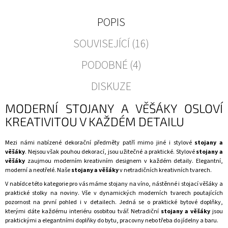
POPIS
SOUVISEJÍCÍ (16)
PODOBNÉ (4)
DISKUZE
MODERNÍ STOJANY A VĚŠÁKY OSLOVÍ
KREATIVITOU V KAŽDÉM DETAILU
Mezi námi nabízené
dekorační předměty
patří mimo jiné i stylové
stojany a
věšáky
. Nejsou však pouhou dekorací, jsou užitečné a praktické. Stylové
stojany a
věšáky
zaujmou moderním kreativním designem v každém detaily. Elegantní,
moderní a neotřelé. Naše
stojany a věšáky
v netradičních kreativních tvarech.
V nabídce této kategorie pro vás máme stojany na víno, nástěnné i stojací věšáky a
praktické stolky na noviny. Vše v dynamických moderních tvarech poutajících
pozornost na první pohled i v detailech. Jedná se o praktické
bytové doplňky
,
kterými dáte každému interiéru osobitou tvář. Netradiční
stojany a věšáky
jsou
praktickými a elegantními doplňky do bytu,
pracovny
nebo třeba do
jídelny a baru
.