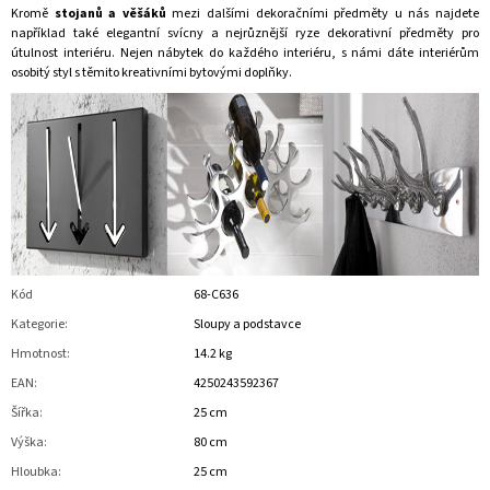
Kromě
stojanů a věšáků
mezi dalšími
dekoračními předměty
u nás najdete
například také elegantní
svícny
a nejrůznější ryze dekorativní předměty pro
útulnost interiéru. Nejen nábytek do každého interiéru, s námi dáte interiérům
osobitý styl s těmito kreativními
bytovými doplňky
.
Kód
68-C636
Kategorie
:
Sloupy a podstavce
Hmotnost
:
14.2 kg
EAN
:
4250243592367
Šířka
:
25 cm
Výška
:
80 cm
Hloubka
:
25 cm