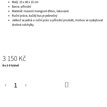
Malý: 15 x 60 x 15 cm
J
Barva: přírodní
E
Materiál: masivní mangové dřevo, lakované
M
Ruční práce, každý kus je jedinečný
E
Jelikož se jedná o ruční práci a přírodní produkt, mohou se vyskytovat
ELEGANTNÍ
drobné odchylky.
JÍDELNÍ
ŽIDLE
-
CASTLE,
BÉŽOVÁ
2
730
3 150 Kč
Kč
Měrná
Do 2-3 týdnů
cena:
DO
KOŠÍKU