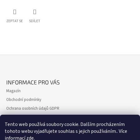
ZEPTAT SE
SDÍLET
Z
Á
INFORMACE PRO VÁS
P
Magazín
A
Obchodní podmínky
T
Ochrana osobních údajů GDPR
Í
Formulář pro reklamaci
Tento web používá soubory cookie. Dalším procházením
Formulář pro odstoupení od smlouvy
tohoto webu vyjadřujete souhlas s jejich používáním.. Více
Kontakty
informací
zde
.