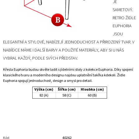
JE
SAMETOVÝ.
RETRO ŽIDLE
EUPHORIA
JSOU
ELEGANTNÍ A STYLOVÉ, NABÍZEJÍ JEDNODUCHOST A PŘIROZENÝ TVAR. V
NABÍDCE MÁME I DALŠÍ BARVY A POUŽITÉ MATERIÁLY, ABY SI U NÁS
VYBRAL KAŽDÝ, PODLE SVÝCH PŘEDSTAV.
Křesla Euphoria budou skvěle ladit s jídelními stoly z kolekce Euphoria. Díky spojení
klasického tvaru a moderního designu najdou uplatnění takřka kdekoli. Židle
Euphoria spojují jednoduchost, design a smysl pro detail.
Výška (cm)
Šířka (cm)
Hloubka (cm)
82 (A)
58 (C)
60 (B)
Kód
40262