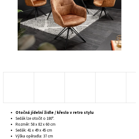
hvězdiček.
A
J
Í
T
?
HLEDAT
D
O
P
Otočná jídelní židle / křeslo v retro stylu
O
Sedák lze otočit o 180°.
R
Rozměr: 58 x 82 x 60 cm
U
Sedák: 41 x 49 x 45 cm
Č
Výška opěradla: 37 cm
U