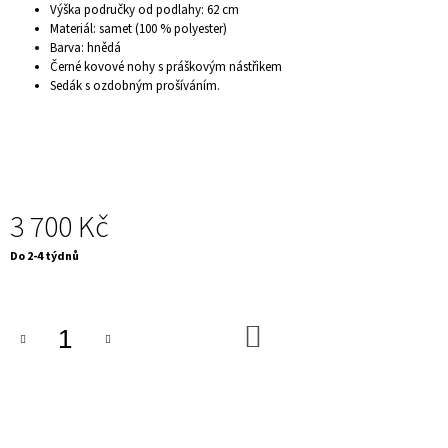
Výška područky od podlahy: 62 cm
J
Materiál: samet (100 % polyester)
E
Barva: hnědá
M
Černé kovové nohy s práškovým nástřikem
E
Sedák s ozdobným prošíváním.
KONFERENČNÍ
STOLEK
-
MARVELOUS,
90
CM,
ŠEDÝ
MRAMOR
3 700 Kč
5
Měrná
890
Do 2-4 týdnů
Kč
cena:
Původně:
7
950
DO
Kč
KOŠÍKU