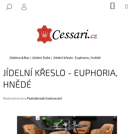
K
Přejít
NÁKUP
M
HLEDAT
na
KOŠÍK
O
PŘIHLÁŠENÍ
ZPĚT
ZPĚT
obsah
Š
Í
C
K
O
P
O
Domů
Jídelna & Bar
/
Jídelní židle
/
Jídelní křeslo - Euphoria, hnědé
T
JÍDELNÍ KŘESLO - EUPHORIA,
Ř
E
HNĚDÉ
B
U
Průměrné
Neohodnoceno
Podrobnosti hodnocení
J
hodnocení
E
produktu
je
T
0,0
E
z
5
N