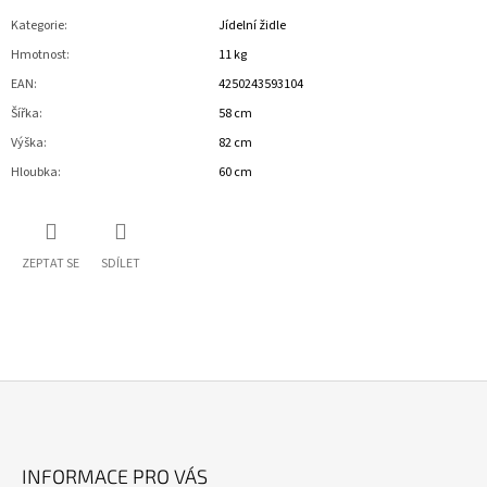
Kategorie
:
Jídelní židle
Hmotnost
:
11 kg
EAN
:
4250243593104
Šířka
:
58 cm
Výška
:
82 cm
Hloubka
:
60 cm
ZEPTAT SE
SDÍLET
Z
Á
INFORMACE PRO VÁS