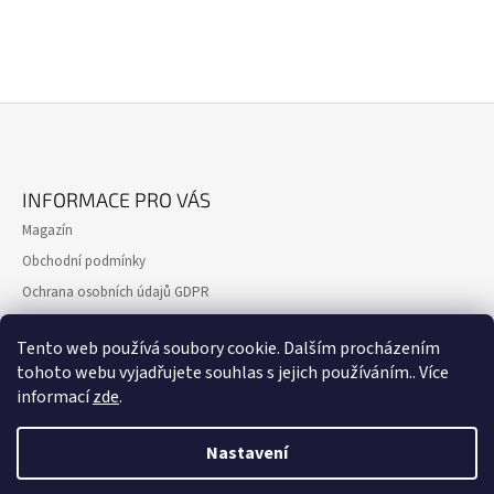
Z
Á
INFORMACE PRO VÁS
P
Magazín
A
Obchodní podmínky
T
Ochrana osobních údajů GDPR
Í
Formulář pro reklamaci
Tento web používá soubory cookie. Dalším procházením
Formulář pro odstoupení od smlouvy
tohoto webu vyjadřujete souhlas s jejich používáním.. Více
Kontakty
informací
zde
.
Nastavení