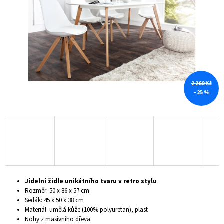
hvězdiček.
A
J
Í
T
?
2 260 Kč
–25 %
HLEDAT
D
O
P
Jídelní židle unikátního tvaru v retro stylu
O
Rozměr: 50 x 86 x 57 cm
R
Sedák: 45 x 50 x 38 cm
U
Materiál: umělá kůže (100% polyuretan), plast
Č
Nohy z masivního dřeva
U