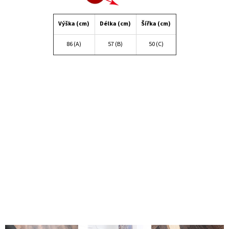
Výška (cm)
Délka (cm)
Šířka (cm)
86 (A)
57 (B)
50 (C)