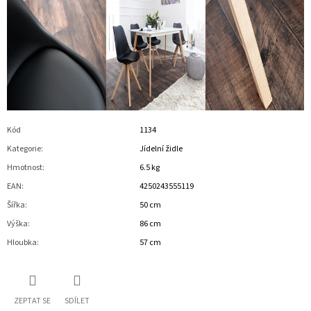
Kód
1134
Kategorie
:
Jídelní židle
Hmotnost
:
6.5 kg
EAN
:
4250243555119
Šířka
:
50 cm
Výška
:
86 cm
Hloubka
:
57 cm
ZEPTAT SE
SDÍLET