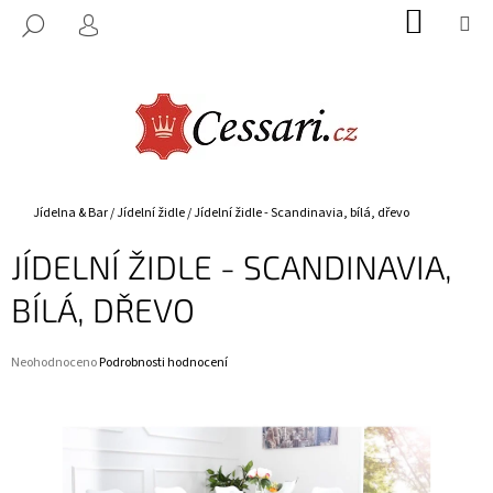
K
Přejít
NÁKUP
M
HLEDAT
na
KOŠÍK
O
PŘIHLÁŠENÍ
ZPĚT
ZPĚT
obsah
Š
Í
C
K
O
P
O
Domů
Jídelna & Bar
/
Jídelní židle
/
Jídelní židle - Scandinavia, bílá, dřevo
T
JÍDELNÍ ŽIDLE - SCANDINAVIA,
Ř
E
BÍLÁ, DŘEVO
B
U
Průměrné
Neohodnoceno
Podrobnosti hodnocení
J
hodnocení
E
produktu
je
T
0,0
E
z
5
N