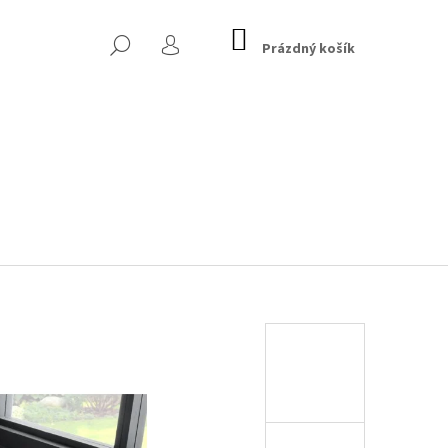
NÁKUPNÍ
HLEDAT
KOŠÍK
Prázdný košík
PŘIHLÁŠENÍ
EK - MARVELOUS, 90 CM,
Následující