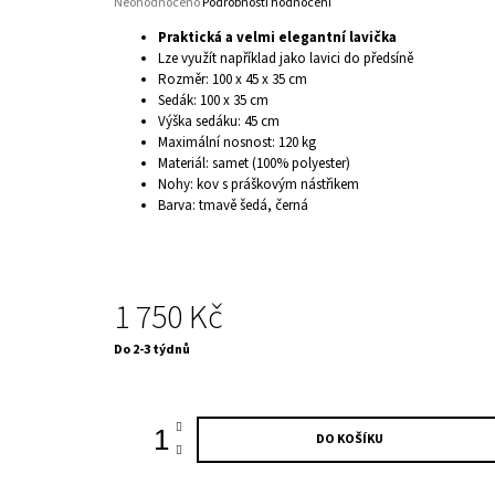
Průměrné
Neohodnoceno
Podrobnosti hodnocení
hodnocení
Praktická a velmi elegantní lavička
produktu
Lze využít například jako lavici do předsíně
je
Rozměr: 100 x 45 x 35 cm
0,0
Sedák: 100 x 35 cm
z
5
Výška sedáku: 45 cm
hvězdiček.
Maximální nosnost: 120 kg
Materiál: samet (100% polyester)
Nohy: kov s práškovým nástřikem
Barva: tmavě šedá, černá
1 750 Kč
Měrná
Do 2-3 týdnů
cena:
DO KOŠÍKU