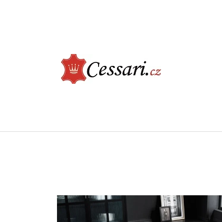
CO POTŘEBUJETE NAJÍT?
HLEDAT
DOPORUČUJEME
LUXUSNÍ KŘESLO - CHESTERFIELD, TMAVĚ
KONFERENČNÍ STOL
ŠEDÁ
ŠEDÝ MRAMOR
9 900 Kč
5 890 Kč
Původně:
7 950 Kč