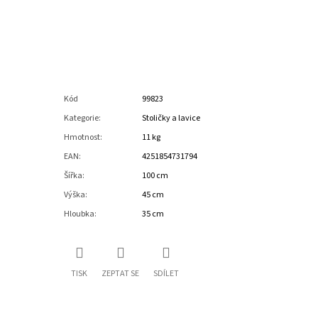
Kód
99823
Kategorie
:
Stoličky a lavice
Hmotnost
:
11 kg
EAN
:
4251854731794
Šířka
:
100 cm
Výška
:
45 cm
Hloubka
:
35 cm
TISK
ZEPTAT SE
SDÍLET