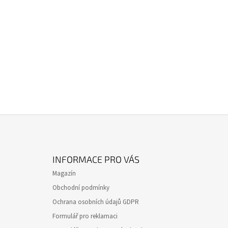
Z
Á
INFORMACE PRO VÁS
P
Magazín
A
Obchodní podmínky
T
Ochrana osobních údajů GDPR
Í
Formulář pro reklamaci