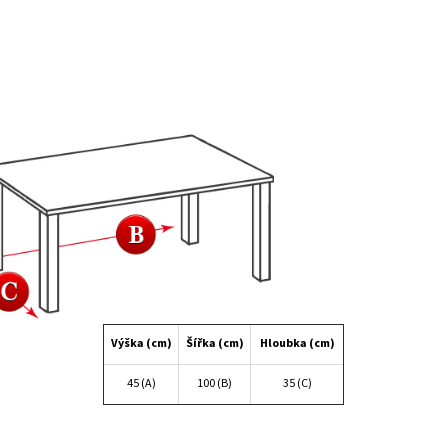
Výška (cm)
Šířka (cm)
Hloubka (cm)
45 (A)
100 (B)
35 (C)