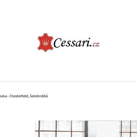
CO POTŘEBUJETE NAJÍT?
HLEDAT
DOPORUČUJEME
ELEGANTNÍ JÍDELNÍ ŽIDLE - CASTLE, BÉŽOVÁ
LUXUSNÍ KŘESLO -
ovka - Chesterfield, šedohnědá
ŠEDÁ
2 730 Kč
9 900 Kč