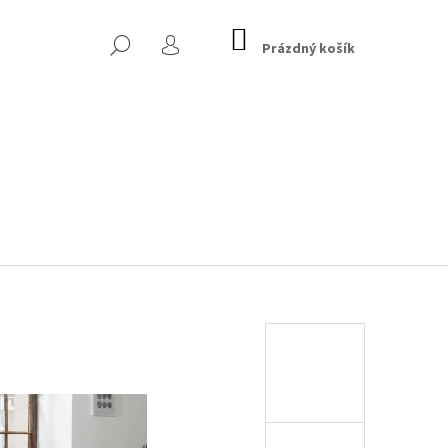
NÁKUPNÍ
HLEDAT
KOŠÍK
Prázdný košík
PŘIHLÁŠENÍ
 CHESTERFIELD, TMAVĚ
Následující