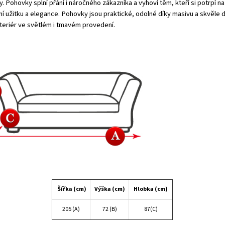
. Pohovky splní přání i náročného zákazníka a vyhoví těm, kteří si potrpí na
í užitku a elegance. Pohovky jsou praktické, odolné díky masivu a skvěle d
teriér ve světlém i tmavém provedení.
Šířka (cm)
Výška (cm)
Hlobka (cm)
205 (A)
72 (B)
87(C)