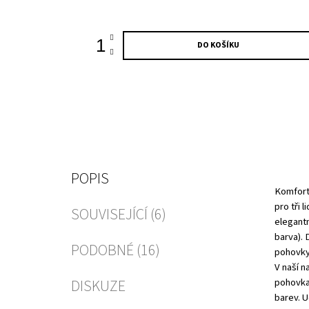
cena:
DO KOŠÍKU
POPIS
Komfortn
pro tři 
SOUVISEJÍCÍ (6)
elegantn
barva). 
PODOBNÉ (16)
pohovky 
V naší n
pohovka,
DISKUZE
barev. U