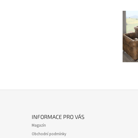
Z
Á
INFORMACE PRO VÁS
P
Magazín
A
Obchodní podmínky
T