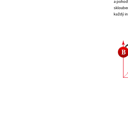
a pohody
sklouben
každý in