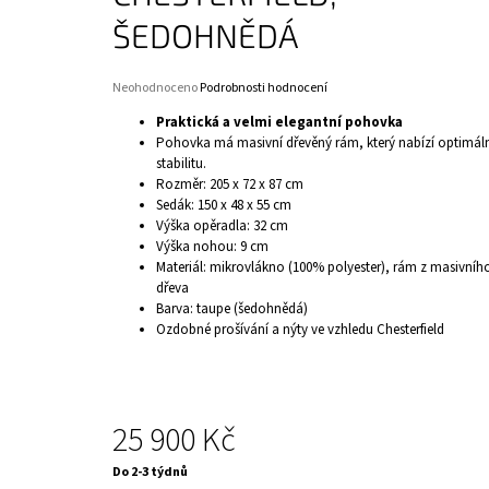
ŠEDOHNĚDÁ
Průměrné
Neohodnoceno
Podrobnosti hodnocení
hodnocení
Praktická a velmi elegantní pohovka
produktu
Pohovka má masivní dřevěný rám, který nabízí optimál
je
stabilitu.
0,0
Rozměr:
205 x 72 x 87 cm
z
5
Sedák: 150 x 48 x 55 cm
hvězdiček.
Výška opěradla: 32 cm
Výška nohou: 9 cm
Materiál:
mikrovlákno (100% polyester), rám z masivníh
dřeva
Barva: taupe (šedohnědá)
Ozdobné prošívání a nýty ve vzhledu Chesterfield
25 900 Kč
Měrná
Do 2-3 týdnů