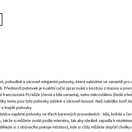
í, pohodlné a zároveň elegantní pohovky, které nabízíme ve variantě pro d
lidi. Předností pohovek je kvalitní ruční zpracování s kostrou z masivu a povr
í francouzská PU kůže (černá a bílá varianta), nebo mikrovlákno (šedá a h
Díky tomu jsou tyto pohovky odolné a zároveň luxusní. Naši nabídku tvoří dv
a trojité pohovky.
abídce najdete pohovky ve třech barevných provedeních - bílá, hnědá a če
 takže si můžete zvolit podle interiéru, tak aby ideálně zapadla k okolnímu
dělejte si z obývacího pokoje místnost, kde si vždy můžete dopřát chvilky