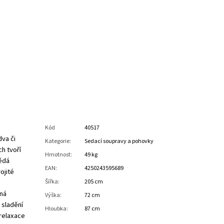
Kód
40517
va či
Kategorie
:
Sedací soupravy a pohovky
ch tvoří
Hmotnost
:
49 kg
nědá
EAN
:
4250243595689
ojité
Šířka
:
205 cm
rná
Výška
:
72 cm
 sladění
Hloubka
:
87 cm
 relaxace