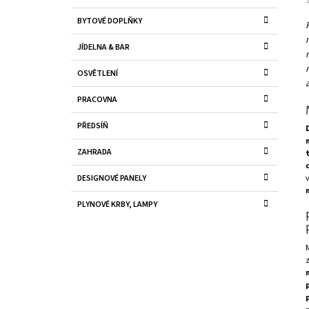
E
A
G
BYTOVÉ DOPLŇKY
O
N
R
N
JÍDELNA & BAR
I
Í
E
OSVĚTLENÍ
P
A
PRACOVNA
N
PŘEDSÍŇ
E
L
ZAHRADA
DESIGNOVÉ PANELY
PLYNOVÉ KRBY, LAMPY
z