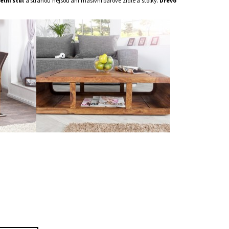
elní stůl
a stranou nejsou ani masivní barové židle a stolky.
Dřevo