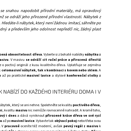
í se snahou napodobit přírodní materiály, má opravdový
se odráží jeho přirozené přírodní vlastnosti. Nábytek z
 Hledáte-li nábytek, který není žádnou imitací, sáhněte po
ný a především jeho odolnost nepředčí nic, žádný plast
ozená obnovitelnost dřeva
. Vyberte si z bohaté nabídky
nábytku z
asivu
. V masivu
se odráží cit ruční práce a přirozená dřevitá
 o poctivý originál z kusu kvalitního dřeva. Uplatňuje se zejména
k
celomasivní nábytek, tak v kombinaci s kovem nebo sklem
. A
u
až po praktické
masivní lavice
a stylové
konferenční stolky z
K NABÍZÍ DO KAŽDÉHO INTERIÉRU DOMA I V
nábytek, který se ani nehne. Spolehněte se kvalitu
poctivého dřeva
,
mi
, kvalitu
masivu
nic nemůže rovnocenně nahradit. A kromě toho,
ový i dnes
a dává vyniknout
přirozené kráse dřeva ve své ryzí
vu
až po
masivní lavice
. Vybavte tak
obývací pokoj
nebo třeba svou
. V
pracovně
oceníte též moderní, avšak
pevný regál z masivu
k