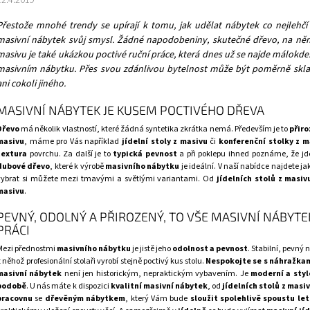
12.4.2019
Přestože mnohé trendy se upírají k tomu, jak udělat nábytek co nejlehč
masivní nábytek svůj smysl. Žádné napodobeniny, skutečné dřevo, na němž 
masivu je také ukázkou poctivé ruční práce, která dnes už se najde málokde.
masivním nábytku. Přes svou zdánlivou bytelnost může být poměrně sklad
ani cokoli jiného.
MASIVNÍ NÁBYTEK JE KUSEM POCTIVÉHO DŘEVA
Dřevo
má několik vlastností, které žádná syntetika zkrátka nemá. Především je to
přir
masivu
, máme pro Vás například
jídelní stoly z masivu
či
konferenční stolky z m
textura
povrchu. Za další je to
typická pevnost
a při poklepu ihned poznáme, že jde
dubové dřevo
, které k výrobě
masivního nábytku
je ideální. V naší nabídce najdete ja
vybrat si můžete mezi tmavými a světlými variantami. Od
jídelních stolů z masiv
masivu
.
PEVNÝ, ODOLNÝ A PŘIROZENÝ, TO VŠE MASIVNÍ NÁBYTE
PRÁCI
Mezi přednostmi
masivního nábytku
je jistě jeho
odolnost a pevnost
. Stabilní, pevný 
 něhož profesionální stolaři vyrobí stejně poctivý kus stolu.
Nespokojte se s náhražka
masivní nábytek
není jen historickým, nepraktickým vybavením. Je
moderní a styl
podobě
. U nás máte k dispozici
kvalitní masivní nábytek
, od
jídelních stolů z masi
pracovnu
se
dřevěným nábytkem
, který Vám bude
sloužit spolehlivě spoustu let