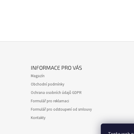
Z
Á
INFORMACE PRO VÁS
P
Magazín
A
Obchodní podmínky
T
Ochrana osobních údajů GDPR
Í
Formulář pro reklamaci
Formulář pro odstoupení od smlouvy
Kontakty