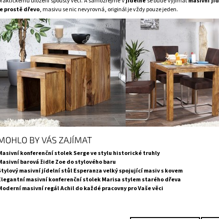
praktickému uložení spousty věcí. A samozřejmě v
jídelně
se bude vyjímat
masivní jíd
je prostě dřevo
, masivu se nic nevyrovná, originál je vždy pouze jeden.
MOHLO BY VÁS ZAJÍMAT
Masivní konferenční stolek Serge ve stylu historické truhly
Masivní barová židle Zoe do stylového baru
Stylový masivní jídelní stůl Esperanza velký spojující masiv s kovem
Elegantní masivní konferenční stolek Marisa stylem starého dřeva
Moderní masivní regál Achil do každé pracovny pro Vaše věci