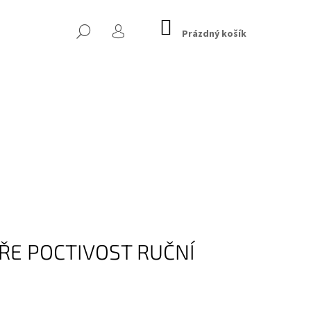
NÁKUPNÍ
HLEDAT
KOŠÍK
Prázdný košík
PŘIHLÁŠENÍ
 CHESTERFIELD, TMAVĚ
Následující
ŘE POCTIVOST RUČNÍ