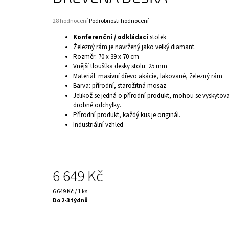
Průměrné
28 hodnocení
Podrobnosti hodnocení
hodnocení
Konferenční / odkládací
stolek
produktu
Železný rám je navržený jako velký diamant.
je
Rozměr: 70 x 39 x 70 cm
4,1
Vnější tloušťka desky stolu: 25 mm
z
5
Materiál: masivní dřevo akácie, lakované, železný rám
hvězdiček.
Barva: přírodní, starožitná mosaz
Jelikož se jedná o přírodní produkt, mohou se vyskytov
drobné odchylky.
Přírodní produkt, každý kus je originál.
Industriální vzhled
6 649 Kč
Měrná
6 649 Kč / 1 ks
cena:
Do 2-3 týdnů