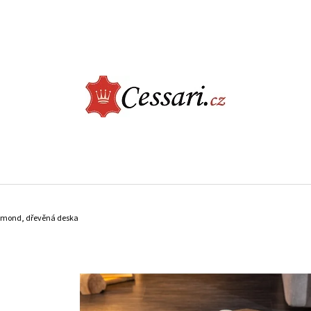
CO POTŘEBUJETE NAJÍT?
HLEDAT
DOPORUČUJEME
ELEGANTNÍ JÍDELNÍ ŽIDLE - CASTLE, BÉŽOVÁ
LUXUSNÍ KŘESLO -
iamond, dřevěná deska
ŠEDÁ
2 730 Kč
9 900 Kč