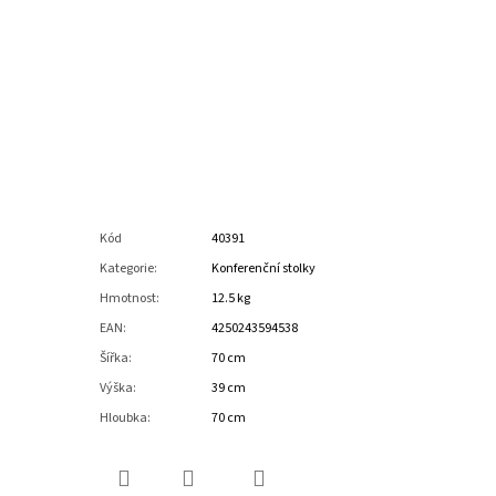
Kód
40391
Kategorie
:
Konferenční stolky
Hmotnost
:
12.5 kg
EAN
:
4250243594538
Šířka
:
70 cm
Výška
:
39 cm
Hloubka
:
70 cm