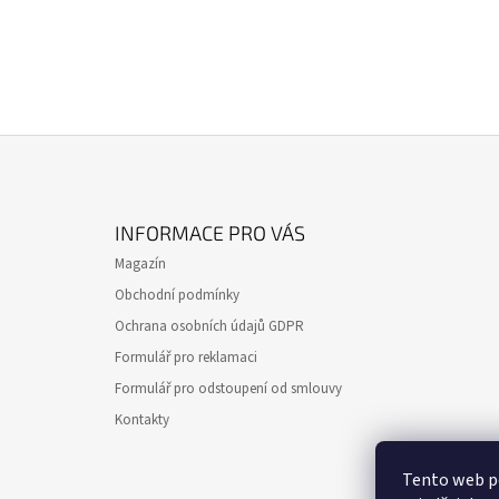
Z
Á
INFORMACE PRO VÁS
P
Magazín
A
Obchodní podmínky
T
Ochrana osobních údajů GDPR
Í
Formulář pro reklamaci
Formulář pro odstoupení od smlouvy
Kontakty
Tento web p