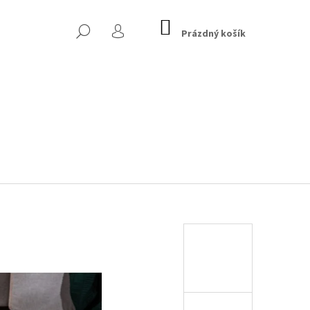
NÁKUPNÍ
HLEDAT
KOŠÍK
Prázdný košík
PŘIHLÁŠENÍ
 CHESTERFIELD, TMAVĚ
Následující