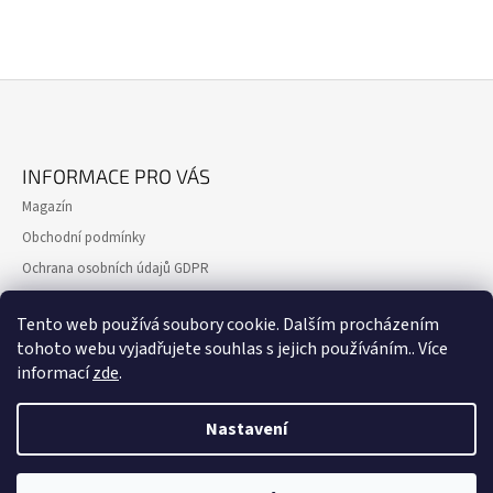
Z
Á
INFORMACE PRO VÁS
P
Magazín
A
Obchodní podmínky
T
Ochrana osobních údajů GDPR
Í
Formulář pro reklamaci
Tento web používá soubory cookie. Dalším procházením
Formulář pro odstoupení od smlouvy
tohoto webu vyjadřujete souhlas s jejich používáním.. Více
Kontakty
informací
zde
.
Nastavení