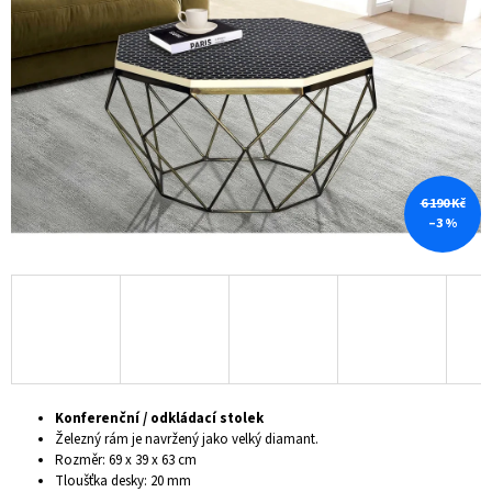
5
A
hvězdiček.
J
Í
T
?
6 190 Kč
–3 %
HLEDAT
D
O
P
O
Konferenční / odkládací stolek
R
Železný rám je navržený jako velký diamant.
U
Rozměr: 69 x 39 x 63 cm
Č
Tloušťka desky: 20 mm
U