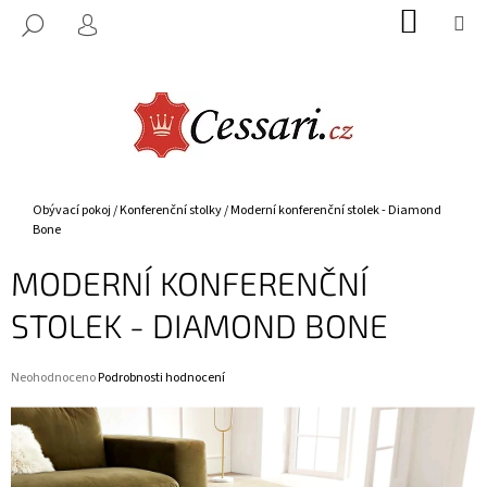
K
Přejít
NÁKUP
M
HLEDAT
na
KOŠÍK
O
PŘIHLÁŠENÍ
ZPĚT
ZPĚT
obsah
Š
Í
C
K
O
P
O
Domů
Obývací pokoj
/
Konferenční stolky
/
Moderní konferenční stolek - Diamond
T
Bone
Ř
MODERNÍ KONFERENČNÍ
E
B
STOLEK - DIAMOND BONE
U
J
Průměrné
Neohodnoceno
Podrobnosti hodnocení
E
hodnocení
produktu
T
je
E
0,0
z
N