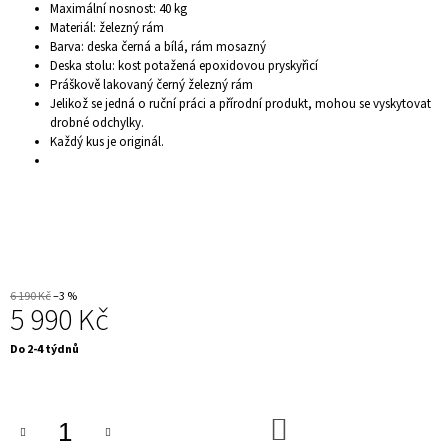
Maximální nosnost: 40 kg
J
Materiál: železný rám
E
Barva: deska černá a bílá, rám mosazný
M
Deska stolu: kost potažená epoxidovou pryskyřicí
E
Práškově lakovaný černý železný rám
KONFERENČNÍ
Jelikož se jedná o ruční práci a přírodní produkt, mohou se vyskytovat
STOLEK
drobné odchylky.
-
Každý kus je originál.
DANCING
RINGS,
STŘÍBRNÝ
13
900
Kč
6 190 Kč
–3 %
5 990 Kč
Měrná
Do 2-4 týdnů
cena:
DO
KOŠÍKU