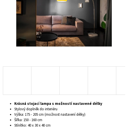
hvězdiček.
A
J
Í
T
?
HLEDAT
D
O
P
Krásná stojací lampa s možností nastavené délky
O
Stylový doplněk do interiéru
R
Výška: 175 - 205 cm (možnost nastavení délky)
U
Šířka: 150 - 160 cm
Č
Stínítko: 40 x 30 x 40 cm
U