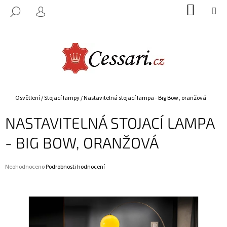
K
Přejít
NÁKUP
M
HLEDAT
na
KOŠÍK
O
PŘIHLÁŠENÍ
ZPĚT
ZPĚT
obsah
Š
Í
C
K
O
P
O
Domů
Osvětlení
/
Stojací lampy
/
Nastavitelná stojací lampa - Big Bow, oranžová
T
NASTAVITELNÁ STOJACÍ LAMPA
Ř
E
- BIG BOW, ORANŽOVÁ
B
U
Průměrné
Neohodnoceno
Podrobnosti hodnocení
J
hodnocení
E
produktu
je
T
0,0
E
z
5
N