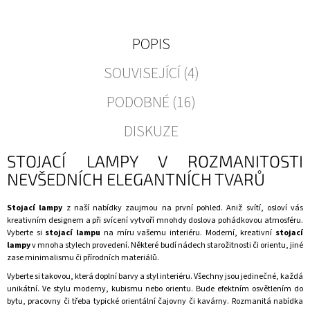
POPIS
SOUVISEJÍCÍ (4)
PODOBNÉ (16)
DISKUZE
STOJACÍ LAMPY V ROZMANITOSTI
NEVŠEDNÍCH ELEGANTNÍCH TVARŮ
Stojací lampy
z naší nabídky zaujmou na první pohled. Aniž svítí, osloví vás
kreativním designem a při svícení vytvoří mnohdy doslova pohádkovou atmosféru.
Vyberte si
stojací lampu
na míru vašemu interiéru. Moderní, kreativní
stojací
lampy
v mnoha stylech provedení. Některé budí nádech starožitnosti či orientu, jiné
zase minimalismu či přírodních materiálů.
Vyberte si takovou, která doplní barvy a styl interiéru. Všechny jsou jedinečné, každá
unikátní. Ve stylu moderny, kubismu nebo orientu. Bude efektním
osvětlením
do
bytu, pracovny či třeba typické orientální čajovny či kavárny. Rozmanitá nabídka