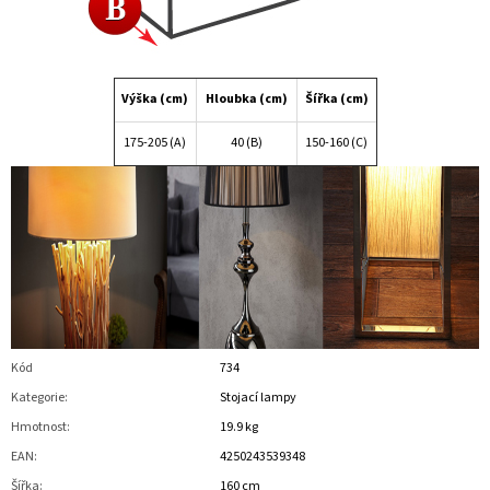
Výška (cm)
Hloubka (cm)
Šířka (cm)
175-205 (A)
40 (B)
150-160 (C)
Kód
734
Kategorie
:
Stojací lampy
Hmotnost
:
19.9 kg
EAN
:
4250243539348
Šířka
:
160 cm