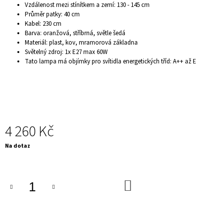
Vzdálenost mezi stínítkem a zemí: 130 - 145 cm
J
Průměr patky: 40 cm
E
Kabel: 230 cm
M
Barva: oranžová, stříbrná, světle šedá
E
Materiál: plast, kov, mramorová základna
LUXUSNÍ
Světelný zdroj: 1x E27 max 60W
KŘESLO
Tato lampa má objímky pro svítidla energetických tříd: A++ až E
-
CHESTERFIELD,
TMAVĚ
ŠEDÁ
9
900
Kč
4 260 Kč
Měrná
Na dotaz
cena:
DO
KOŠÍKU