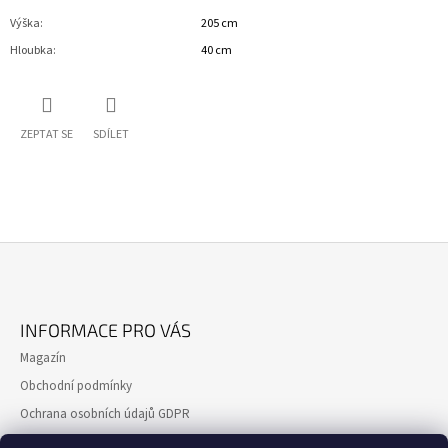
Výška
:
205 cm
Hloubka
:
40 cm
ZEPTAT SE
SDÍLET
Z
Á
INFORMACE PRO VÁS
P
Magazín
A
Obchodní podmínky
T
Ochrana osobních údajů GDPR
Í
Formulář pro reklamaci