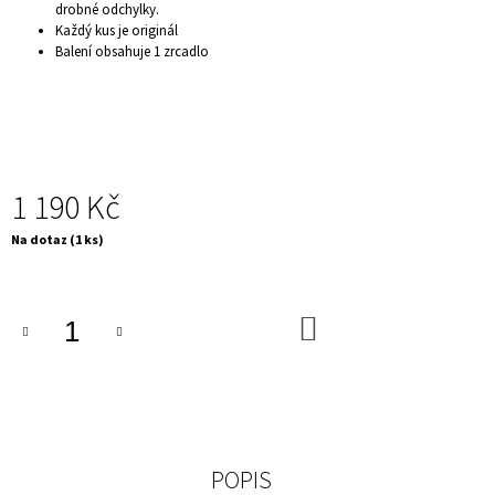
drobné odchylky.
J
Každý kus je originál
E
Balení obsahuje 1 zrcadlo
M
E
ELEGANTNÍ
JÍDELNÍ
ŽIDLE
-
CASTLE,
1 190 Kč
BÉŽOVÁ
2
Měrná
Na dotaz
(1 ks)
730
cena:
Kč
DO
KOŠÍKU
POPIS