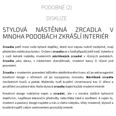
PODOBNÉ (2)
DISKUZE
STYLOVÁ NÁSTĚNNÁ ZRCADLA V
MNOHA PODOBÁCH ZKRÁŠLÍ INTERIÉR
Zrcadla
patří mezi naše
bytové doplňky
, které sice nejsou nutně nezbytné, mají
především estetickou funkci. Ovšem i
zrcadlo
se v řadě případů jistě hodí. Vyberte si
z naší bohaté nabídky moderních
nástěnných zrcadel
v různých podobách.
Zrcadla
jako obraz, s nádechem starožitnosti, moderní barvy či různé jiné
provedení.
Zrcadla
v moderním provedení běžného obdélníkového tvaru až po extravagantní
kreativní design v křivkách až po rozsypanou mozaiku.
Nástěnná zrcadla
nevšedních tvarů a podob. Materiály tvoří kvalitní chromovaný kov či dřevo a
prvotřídní zrcadlové sklo. Naše stylová
zrcadla
doplní každý moderní interiér.
Kreativní design nabízíme nejen u
zrcadel
, ale i v mnoha dalších
bytových
doplňcích
, například
dekorační předměty
nebo třeba také u
osvětlení
. A nejen to,
moderní a poutavý design najdete u nás u všeho nábytku. Vždy moderně, stylově a
kvalitně napříč celým sortimentem pro každý interiér.