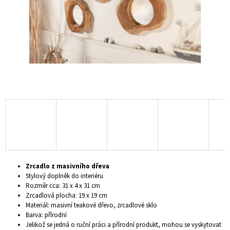
A
J
Í
T
?
HLEDAT
D
Zrcadlo z masivního dřeva
O
Stylový doplněk do interiéru
P
Rozměr cca: 31 x 4 x 31 cm
O
Zrcadlová plocha: 19 x 19 cm
R
Materiál: masivní teakové dřevo, zrcadlové sklo
U
Barva: přírodní
Č
Jelikož se jedná o ruční práci a přírodní produkt, mohou se vyskytovat
U