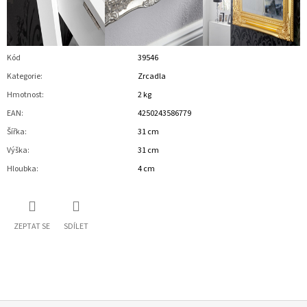
Kód
39546
Kategorie
:
Zrcadla
Hmotnost
:
2 kg
EAN
:
4250243586779
Šířka
:
31 cm
Výška
:
31 cm
Hloubka
:
4 cm
ZEPTAT SE
SDÍLET