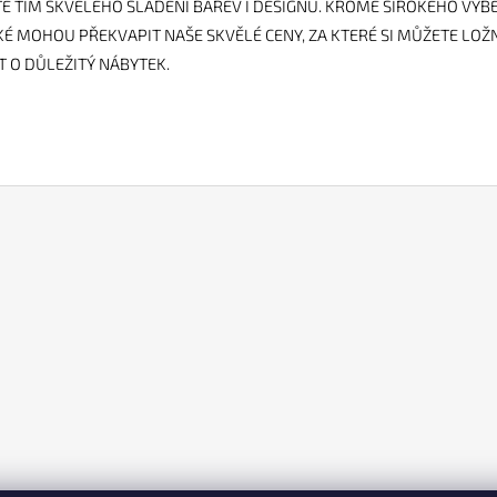
TE TÍM SKVĚLÉHO SLADĚNÍ BAREV I DESIGNU. KROMĚ ŠIROKÉHO VÝB
KÉ MOHOU PŘEKVAPIT NAŠE SKVĚLÉ CENY, ZA KTERÉ SI MŮŽETE LOŽN
T O DŮLEŽITÝ NÁBYTEK.