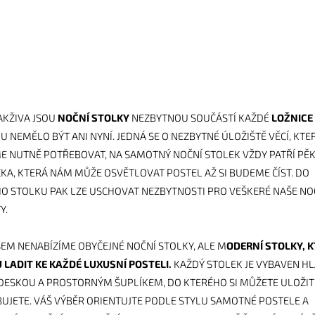
JAKŽIVA JSOU
NOČNÍ STOLKY
NEZBYTNOU SOUČÁSTÍ KAŽDÉ
LOŽNICE
U NEMĚLO BÝT ANI NYNÍ. JEDNÁ SE O NEZBYTNÉ ÚLOŽIŠTĚ VĚCÍ, KTE
 NUTNĚ POTŘEBOVAT, NA SAMOTNÝ NOČNÍ STOLEK VŽDY PATŘÍ PĚ
KA, KTERÁ NÁM MŮŽE OSVĚTLOVAT POSTEL AŽ SI BUDEME ČÍST. DO
O STOLKU PAK LZE USCHOVAT NEZBYTNOSTI PRO VEŠKERÉ NAŠE NO
Y.
EM NENABÍZÍME OBYČEJNÉ NOČNÍ STOLKY, ALE M
ODERNÍ STOLKY, K
LADIT KE KAŽDÉ LUXUSNÍ POSTELI.
KAŽDÝ STOLEK JE VYBAVEN H
DESKOU A PROSTORNÝM ŠUPLÍKEM, DO KTERÉHO SI MŮŽETE ULOŽIT 
UJETE. VÁŠ VÝBĚR ORIENTUJTE PODLE STYLU SAMOTNÉ POSTELE A