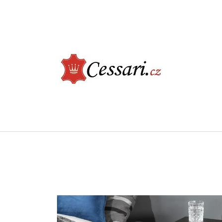
CO POTŘEBUJETE NAJÍT?
HLEDAT
DOPORUČUJEME
ELEGANTNÍ JÍDELNÍ ŽIDLE - CASTLE, BÉŽOVÁ
LUXUSNÍ KŘESLO -
ŠEDÁ
2 730 Kč
9 900 Kč