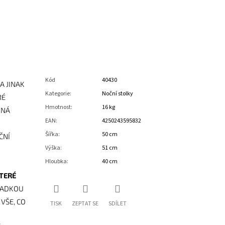
Kód
40430
A JINAK
Kategorie
:
Noční stolky
RÉ
Hmotnost
:
16 kg
KNÁ
EAN
:
4250243595832
Šířka
:
50 cm
ČNÍ
Výška
:
51 cm
Hloubka
:
40 cm
TERÉ
LADKOU
VŠE, CO
TISK
ZEPTAT SE
SDÍLET