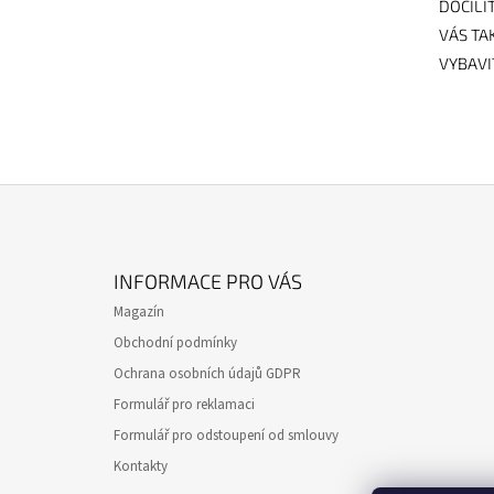
DOCÍLÍ
VÁS TA
VYBAVI
Z
Á
INFORMACE PRO VÁS
P
Magazín
A
Obchodní podmínky
T
Ochrana osobních údajů GDPR
Í
Formulář pro reklamaci
Formulář pro odstoupení od smlouvy
Kontakty