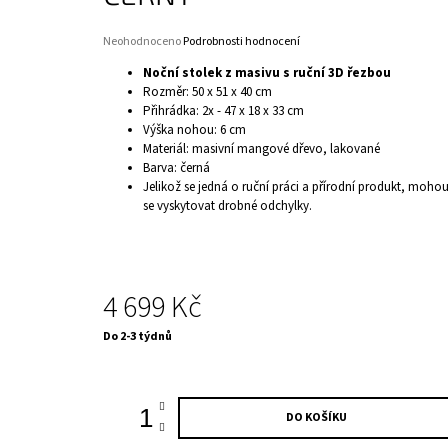
Průměrné
Neohodnoceno
Podrobnosti hodnocení
hodnocení
Noční stolek z masivu s ruční 3D řezbou
produktu
Rozměr: 50 x 51 x 40 cm
je
Přihrádka: 2x - 47 x 18 x 33 cm
0,0
Výška nohou: 6 cm
z
5
Materiál: masivní mangové dřevo, lakované
hvězdiček.
Barva: černá
Jelikož se jedná o ruční práci a přírodní produkt, moho
se vyskytovat drobné odchylky.
4 699 Kč
Měrná
Do 2-3 týdnů
cena:
DO KOŠÍKU