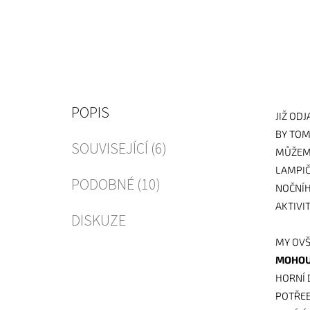
POPIS
JIŽ OD
BY TOM
SOUVISEJÍCÍ (6)
MŮŽEME
LAMPIČ
PODOBNÉ (10)
NOČNÍH
AKTIVIT
DISKUZE
MY OVŠ
MOHOU 
HORNÍ 
POTŘEB