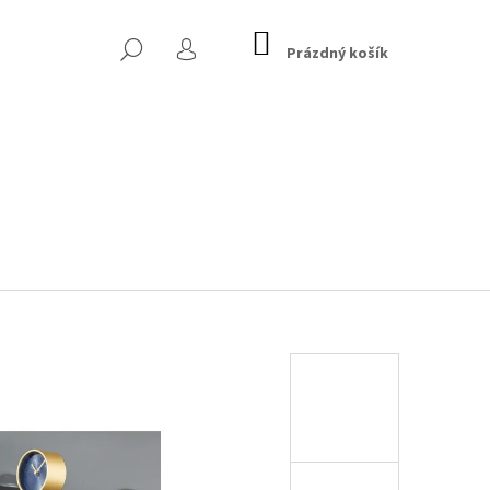
NÁKUPNÍ
HLEDAT
KOŠÍK
Prázdný košík
PŘIHLÁŠENÍ
 CHESTERFIELD, TMAVĚ
Následující