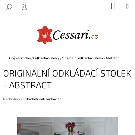
K
Přejít
NÁKUP
M
HLEDAT
na
KOŠÍK
O
PŘIHLÁŠENÍ
ZPĚT
ZPĚT
obsah
Š
Í
C
K
O
P
O
Domů
Obývací pokoj
/
Odkládací stolky
/
Originální odkládací stolek - Abstract
T
ORIGINÁLNÍ ODKLÁDACÍ STOLEK
Ř
E
- ABSTRACT
B
U
Průměrné
Neohodnoceno
Podrobnosti hodnocení
J
hodnocení
E
produktu
je
T
0,0
E
z
5
N