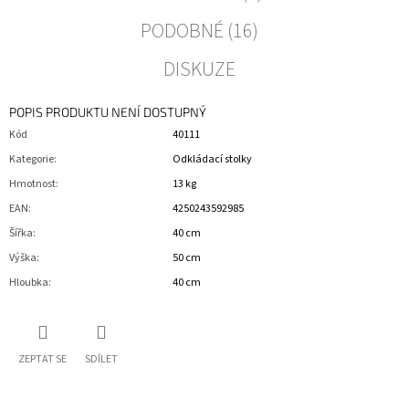
PODOBNÉ (16)
DISKUZE
POPIS PRODUKTU NENÍ DOSTUPNÝ
Kód
40111
Kategorie
:
Odkládací stolky
Hmotnost
:
13 kg
EAN
:
4250243592985
Šířka
:
40 cm
Výška
:
50 cm
Hloubka
:
40 cm
ZEPTAT SE
SDÍLET