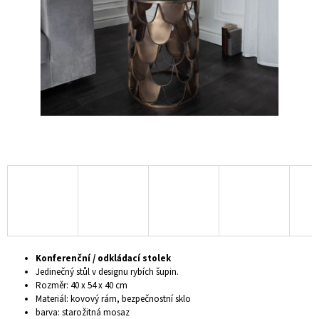
hvězdiček.
A
J
Í
T
?
HLEDAT
D
O
P
Konferenční / odkládací stolek
O
Jedinečný stůl v designu rybích šupin.
R
Rozměr: 40 x 54 x 40 cm
U
Materiál: kovový rám, bezpečnostní sklo
Č
barva: starožitná mosaz
U