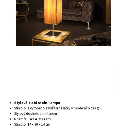
hvězdiček.
A
J
Í
T
?
HLEDAT
D
O
P
Stylová zlatá stolní lampa
O
Stínidlo je vyrobeno z nařasené látky v moderním designu.
R
Stylový doplněk do interiéru
U
Rozměr: 14 x 43 x 14 cm
Č
Stínidlo: 14 x 30 x 14 cm
U