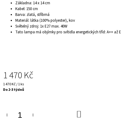
Základna: 14 x 14 cm
J
Kabel: 150 cm
E
Barva: zlatá, stříbrná
M
Materiál: látka (100% polyester), kov
E
Světelný zdroj: 1x E27 max. 40W
DEKORAČNÍ
Tato lampa má objímky pro svítidla energetických tříd: A++ až E
MISKA
-
BULLDOG
BOSS
1
499
Kč
1 470 Kč
Měrná
1 470 Kč / 1 ks
cena:
Do 2-3 týdnů
DO
KOŠÍKU