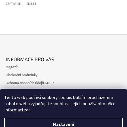
ZEPTAT SE
SDÍLET
Z
Á
INFORMACE PRO VÁS
P
Magazín
A
Obchodní podmínky
T
Ochrana osobních údajů GDPR
Í
Formulář pro reklamaci
Tento web používá soubory cookie. Dalším procházením
Formulář pro odstoupení od smlouvy
tohoto webu vyjadřujete souhlas s jejich používáním.. Více
Kontakty
informací
zde
.
Nastavení