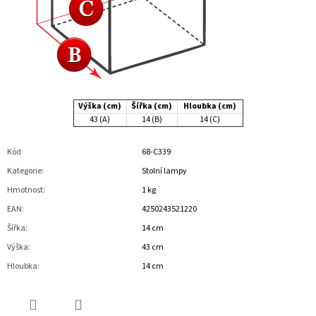
Výška (cm)
Šířka (cm)
Hloubka (cm)
43 (A)
14 (B)
14 (C)
Kód
68-C339
Kategorie
:
Stolní lampy
Hmotnost
:
1 kg
EAN
:
4250243521220
Šířka
:
14 cm
Výška
:
43 cm
Hloubka
:
14 cm