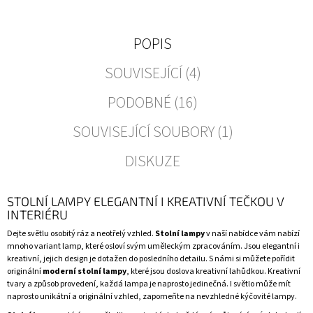
POPIS
SOUVISEJÍCÍ (4)
PODOBNÉ (16)
SOUVISEJÍCÍ SOUBORY (1)
DISKUZE
STOLNÍ LAMPY ELEGANTNÍ I KREATIVNÍ TEČKOU V
INTERIÉRU
Dejte světlu osobitý ráz a neotřelý vzhled.
Stolní lampy
v naší nabídce vám nabízí
mnoho variant lamp, které osloví svým uměleckým zpracováním. Jsou elegantní i
kreativní, jejich design je dotažen do posledního detailu. S námi si můžete pořídit
originální
moderní stolní lampy
, které jsou doslova kreativní lahůdkou. Kreativní
tvary a způsob provedení, každá lampa je naprosto jedinečná. I světlo může mít
naprosto unikátní a originální vzhled, zapomeňte na nevzhledné kýčovité lampy.