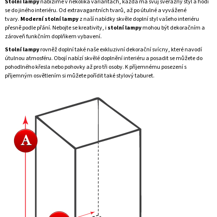
Stolní lampy
nabízíme v několika variantách, každá má svůj svérázný styl a hodí
se do jiného interiéru. Od
extravagantních tvarů
, až po útulné a
vyvážené
tvary
.
Moderní stolní lampy
z naší nabídky skvěle doplní styl vašeho interiéru
přesně podle přání. Nebojte se kreativity, i
stolní lampy
mohou být dekoračním a
zároveň funkčním doplňkem vybavení.
Stolní lampy
rovněž doplní také naše exkluzivní
dekorační svícny
, které navodí
útulnou atmosféru. Obojí nabízí skvělé doplnění interiéru a posadit se můžete do
pohodlného
křesla
nebo
pohovky
až pro tři osoby. K příjemnému posezení s
příjemným osvětlením si můžete pořídit také
stylový taburet
.