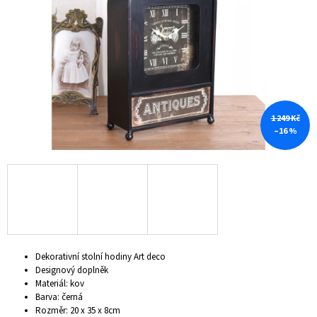
hvězdiček.
A
J
Í
T
?
1 249 Kč
–16 %
HLEDAT
D
O
P
Dekorativní stolní hodiny Art deco
O
Designový doplněk
R
Materiál: kov
U
Barva: černá
Č
Rozměr: 20 x 35 x 8cm
U