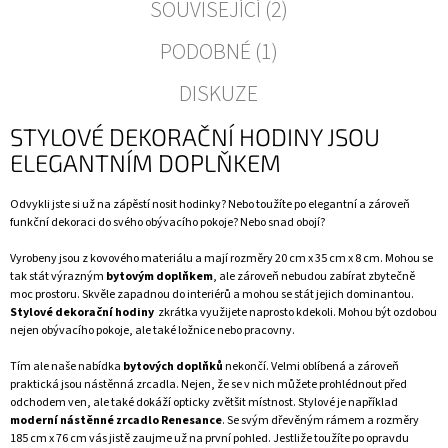
SOUVISEJÍCÍ (2)
PODOBNÉ (1)
DISKUZE
STYLOVÉ DEKORAČNÍ HODINY JSOU
ELEGANTNÍM DOPLŇKEM
Odvykli jste si už na zápěstí nosit hodinky? Nebo toužíte po elegantní a zároveň
funkční dekoraci do svého obývacího pokoje? Nebo snad obojí?
Vyrobeny jsou z kovového materiálu a mají rozměry 20 cm x 35 cm x 8 cm. Mohou se
tak stát výrazným
bytovým doplňkem
, ale zároveň nebudou zabírat zbytečně
moc prostoru. Skvěle zapadnou do interiérů a mohou se stát jejich dominantou.
Stylové dekorační hodiny
zkrátka využijete naprosto kdekoli. Mohou být ozdobou
nejen obývacího pokoje, ale také ložnice nebo pracovny.
Tím ale naše nabídka
bytových doplňků
nekončí. Velmi oblíbená a zároveň
praktická jsou nástěnná zrcadla. Nejen, že se v nich můžete prohlédnout před
odchodem ven, ale také dokáží opticky zvětšit místnost. Stylové je například
moderní nástěnné zrcadlo Renesance
. Se svým dřevěným rámem a rozměry
185 cm x 76 cm vás jistě zaujme už na první pohled. Jestliže toužíte po opravdu