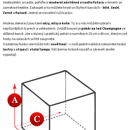
neobvyklém zrcadle, pořiďte si
moderní nástěnné zrcadlo Futura
s rámem ze
sametové textilie. Zakoupit si ho můžete hned ve čtyřech barvách –
bílé
,
šedé
,
černé
a
fialové
. Jedná se o kvalitní ruční práci.
Hezkou dekorací jsou také
vázy, mísy a koše
. Ty si u nás můžete vybrat v
nejrůznějších tvarech a velikostech. Zvlášť luxusní je
pohár na led Champagne
ve
stříbrné barvě. Jde o stylový i praktický pohár o rozměrech 25 cm x 40 cm, kterým své
hosty na oslavách určitě zaujmete.
Ozdobnou funkci ale může mít i
osvětlení
– v naší pestré nabídce naleznete hezké
lustry
a
stojací
i
stolní lampy
. Váš domov krásně rozzáří a zároveň skvěle
vypadají.