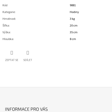
Kód
9881
Kategorie
:
Hodiny
Hmotnost
:
3 kg
Šířka
:
20 cm
Výška
:
35 cm
Hloubka
:
8 cm
ZEPTAT SE
SDÍLET
Z
Á
INFORMACE PRO VÁS