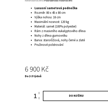
Průměrné
Neohodnoceno
Podrobnosti hodnocení
hodnocení
Luxusní sametová podnožka
produktu
Rozměr:
80 x 45 x 80 cm
je
Výška nohou: 16 cm
0,0
Maximální nosnost: 120 kg
z
5
Materiál: samet (100% polyester)
hvězdiček.
Rám z masivního eukalyptového dřeva
Nohy z dřeva gumovníku
Barva: starorůžová, nohy černé a zlaté
Pružinové polstrování
6 900 Kč
Měrná
Do 2-3 týdnů
cena:
DO KOŠÍKU