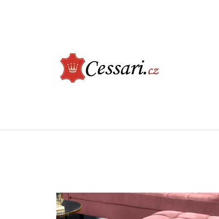
CO POTŘEBUJETE NAJÍT?
HLEDAT
DOPORUČUJEME
ELEGANTNÍ JÍDELNÍ ŽIDLE - CASTLE, BÉŽOVÁ
LUXUSNÍ KŘESLO -
ŠEDÁ
2 730 Kč
9 900 Kč