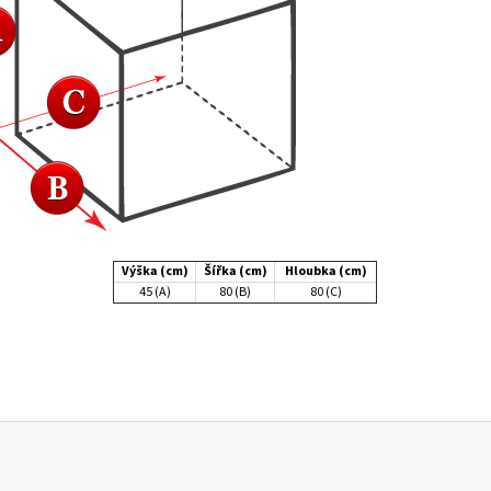
Výška (cm)
Šířka (cm)
Hloubka (cm)
45 (A)
80 (B)
80 (C)