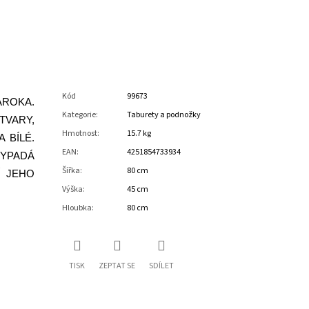
Kód
99673
AROKA.
Kategorie
:
Taburety a podnožky
VARY,
Hmotnost
:
15.7 kg
 BÍLÉ.
EAN
:
4251854733934
VYPADÁ
Šířka
:
80 cm
Í JEHO
Výška
:
45 cm
Hloubka
:
80 cm
TISK
ZEPTAT SE
SDÍLET