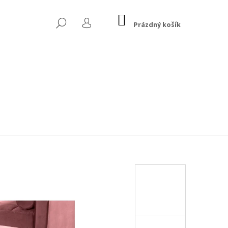
NÁKUPNÍ
HLEDAT
KOŠÍK
Prázdný košík
PŘIHLÁŠENÍ
 CHESTERFIELD, TMAVĚ
Následující