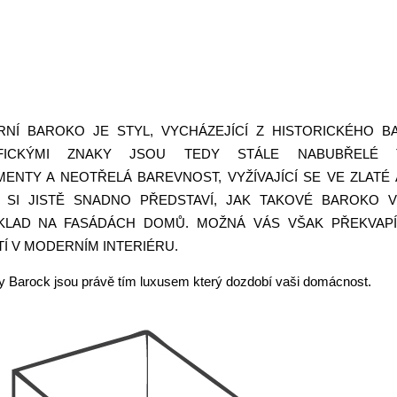
NÍ BAROKO JE STYL, VYCHÁZEJÍCÍ Z HISTORICKÉHO B
IFICKÝMI ZNAKY JSOU TEDY STÁLE NABUBŘELÉ T
ENTY A NEOTŘELÁ BAREVNOST, VYŽÍVAJÍCÍ SE VE ZLATÉ A
 SI JISTĚ SNADNO PŘEDSTAVÍ, JAK TAKOVÉ BAROKO 
KLAD NA FASÁDÁCH DOMŮ. MOŽNÁ VÁS VŠAK PŘEKVAP
TÍ V MODERNÍM INTERIÉRU.
y Barock jsou právě tím luxusem který dozdobí vaši domácnost.