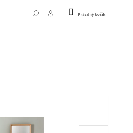
NÁKUPNÍ
HLEDAT
KOŠÍK
Prázdný košík
PŘIHLÁŠENÍ
 CHESTERFIELD, TMAVĚ
Následující