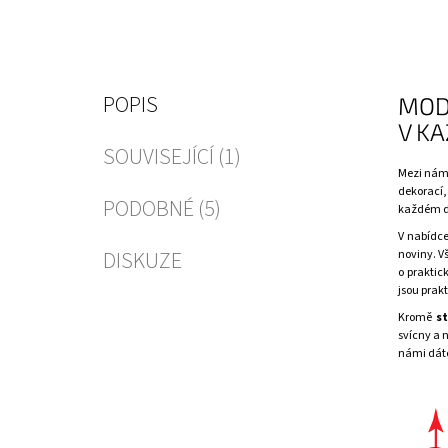
POPIS
MOD
V K
SOUVISEJÍCÍ (1)
Mezi nám
dekorací,
PODOBNÉ (5)
každém de
V nabídce
DISKUZE
noviny. V
o praktic
jsou prak
Kromě
s
svícny
a n
námi dáte