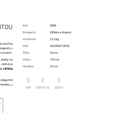
ITOU
Kód
9999
Kategorie
:
Věšáky a stojany
Hmotnost
:
13.5 kg
šak pouhou
EAN
:
4251854719761
esignem v
h tvarech.
Šířka
:
35 cm
 stolky na
Výška
:
170 cm
. Jedná se
Hloubka
:
35 cm
 a věšáky
elegantní
teriéru, s
TISK
ZEPTAT SE
SDÍLET
)