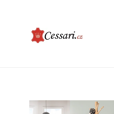
CO POTŘEBUJETE NAJÍT?
HLEDAT
DOPORUČUJEME
ELEGANTNÍ JÍDELNÍ ŽIDLE - CASTLE, BÉŽOVÁ
LUXUSNÍ KŘESLO -
ŠEDÁ
2 730 Kč
9 900 Kč