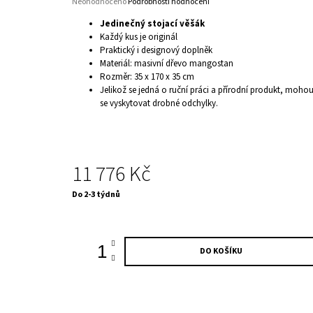
Průměrné
Neohodnoceno
Podrobnosti hodnocení
hodnocení
Jedinečný stojací věšák
produktu
Každý kus je originál
je
Praktický i designový doplněk
0,0
Materiál: masivní dřevo mangostan
z
5
Rozměr: 35 x 170 x 35 cm
hvězdiček.
Jelikož se jedná o ruční práci a přírodní produkt, moho
se vyskytovat drobné odchylky.
11 776 Kč
Měrná
Do 2-3 týdnů
cena:
DO KOŠÍKU