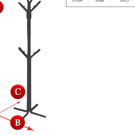
170 (A)
35 (B)
35 (C)