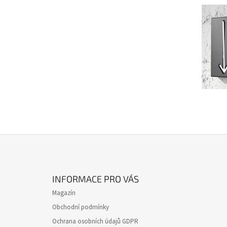
Z
Á
INFORMACE PRO VÁS
P
Magazín
A
Obchodní podmínky
T
Ochrana osobních údajů GDPR
Í