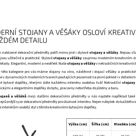
ERNÍ STOJANY A VĚŠÁKY OSLOVÍ KREATIV
AŽDÉM DETAILU
i nabízené
dekorační předměty
patří mimo jiné i stylové
stojany a věšáky
. Nejsou v
 jsou užitečné a praktické. Stylové
stojany a věšáky
zaujmou moderním kreativním d
taily. Elegantní, moderní a neotřelé. Naše
stojany a věšáky
v netradičních kreativníc
 této kategorie pro vás máme stojany na víno, nástěnné i stojací věšáky a praktické
še v dynamických moderních tvarech poutajících pozornost na první pohled i v detailech
ké
bytové doplňky
, kterými dáte každému interiéru osobitou tvář. Netradiční
stojany
tickými a elegantními doplňky do bytu,
pracovny
nebo třeba do
jídelny a baru
.
tojanů a věšáků
mezi dalšími
dekoračními předměty
u nás najdete například také 
ejrůznější ryze dekorativní předměty pro útulnost interiéru. Nejen nábytek do každého in
 interiérům osobitý styl s těmito kreativními
bytovými doplňky
.
Výška (cm)
Šířka (cm)
Hloubka (cm