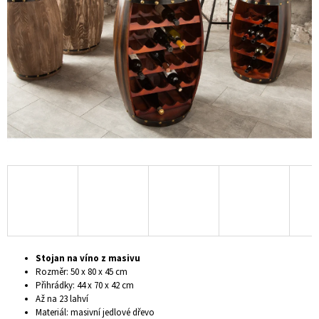
hvězdiček.
A
J
Í
T
?
HLEDAT
D
O
P
Stojan na víno z masivu
O
Rozměr: 50 x 80 x 45 cm
R
Přihrádky: 44 x 70 x 42 cm
U
Až na 23 lahví
Č
Materiál: masivní jedlové dřevo
U