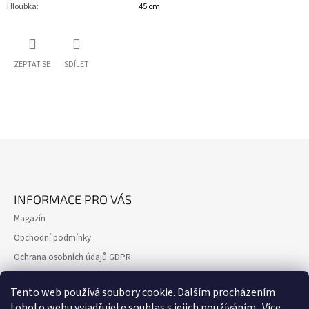
Hloubka
:
45 cm
ZEPTAT SE
SDÍLET
Z
Á
INFORMACE PRO VÁS
P
Magazín
A
Obchodní podmínky
T
Ochrana osobních údajů GDPR
Í
Formulář pro reklamaci
Tento web používá soubory cookie. Dalším procházením
Formulář pro odstoupení od smlouvy
tohoto webu vyjadřujete souhlas s jejich používáním.. Více