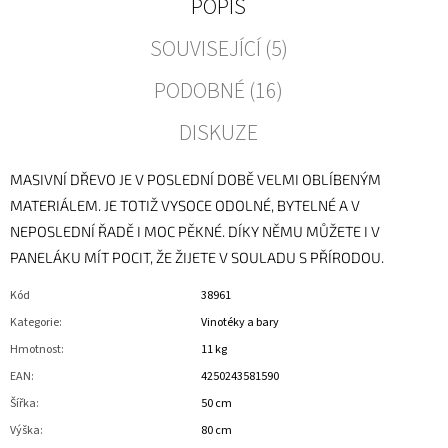
POPIS
SOUVISEJÍCÍ (5)
PODOBNÉ (16)
DISKUZE
MASIVNÍ DŘEVO JE V POSLEDNÍ DOBĚ VELMI OBLÍBENÝM
MATERIÁLEM. JE TOTIŽ VYSOCE ODOLNÉ, BYTELNÉ A V
NEPOSLEDNÍ ŘADĚ I MOC PĚKNÉ. DÍKY NĚMU MŮŽETE I V
PANELÁKU MÍT POCIT, ŽE ŽIJETE V SOULADU S PŘÍRODOU.
Kód
38961
Kategorie
:
Vinotéky a bary
Hmotnost
:
11 kg
EAN
:
4250243581590
Šířka
:
50 cm
Výška
:
80 cm