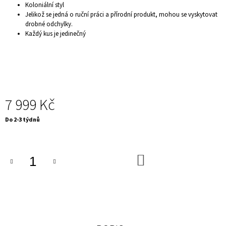
Koloniální styl
J
Jelikož se jedná o ruční práci a přírodní produkt, mohou se vyskytovat
E
drobné odchylky.
M
Každý kus je jedinečný
E
DEKORAČNÍ
MISKA
-
BULLDOG
BOSS
1
7 999 Kč
499
Kč
Měrná
Do 2-3 týdnů
cena:
DO
KOŠÍKU