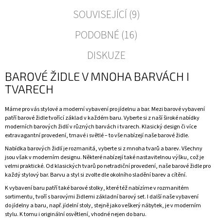
SOUVISEJÍCÍ (9)
PODOBNÉ (16)
DISKUZE
BAROVÉ ŽIDLE V MNOHA BARVÁCH I
TVARECH
Máme pro vás stylové a moderní vybavení pro
jídelnu a bar
. Mezi barové vybavení
patří
barové židle
tvořící základ v každém baru. Vyberte si z naší široké nabídky
moderních
barových židlí
v různých barvách i tvarech. Klasický design či více
extravagantní provedení, tmavé i světlé – to vše nabízejí naše
barové židle
.
Nabídka
barových židlí
je rozmanitá, vyberte si z mnoha tvarů a barev. Všechny
jsou však v moderním designu. Některé nabízejí také nastavitelnou výšku, což je
velmi praktické. Od klasických tvarů po netradiční provedení, naše
barové židle
pro
každý stylový bar. Barvu a styl si zvolte dle okolního sladění barev a cítění.
K vybavení baru patří také
barové stolky
, které též nabízíme v rozmanitém
sortimentu, tvoří s
barovými židlemi
základní barový set. I další naše vybavení
do
jídelny a baru
, např.
jídelní stoly
, stejně jako veškerý nábytek, je v moderním
stylu. K tomu i originální
osvětlení
, vhodné nejen do baru.