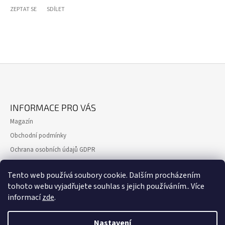
ZEPTAT SE
SDÍLET
Z
Á
INFORMACE PRO VÁS
P
Magazín
A
Obchodní podmínky
T
Ochrana osobních údajů GDPR
Í
Formulář pro reklamaci
Tento web používá soubory cookie. Dalším procházením
Formulář pro odstoupení od smlouvy
tohoto webu vyjadřujete souhlas s jejich používáním.. Více
Kontakty
informací
zde
.
Nastavení