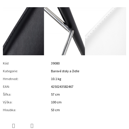
Kód
39080
Kategorie
:
Barové stoly a židle
Hmotnost
:
10.1 kg
EAN
:
4250243582467
Šířka
:
57 cm
Výška
:
100 cm
Hloubka
:
53 cm