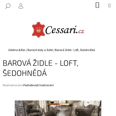
K
Přejít
NÁKUP
M
HLEDAT
na
KOŠÍK
O
PŘIHLÁŠENÍ
ZPĚT
ZPĚT
obsah
Š
Í
C
K
O
P
O
Domů
Jídelna & Bar
/
Barové stoly a židle
/
Barová židle - Loft, šedohnědá
T
BAROVÁ ŽIDLE - LOFT,
Ř
E
ŠEDOHNĚDÁ
B
U
Průměrné
Neohodnoceno
Podrobnosti hodnocení
J
hodnocení
E
produktu
je
T
0,0
E
z
5
N