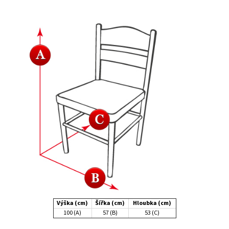
Výška (cm)
Šířka (cm)
Hloubka (cm)
100 (A)
57 (B)
53 (C)