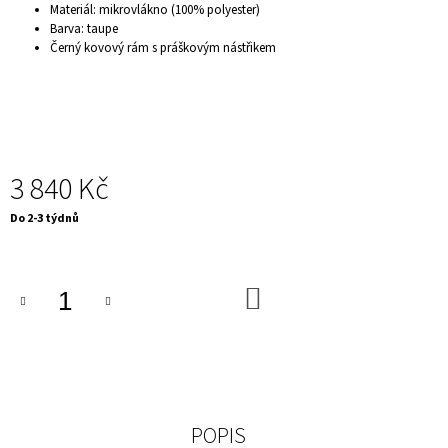
Materiál: mikrovlákno (100% polyester)
J
Barva: taupe
E
Černý kovový rám s práškovým nástřikem
M
E
LUXUSNÍ
KŘESLO
-
CHESTERFIELD,
TMAVĚ
3 840 Kč
ŠEDÁ
9
Měrná
Do 2-3 týdnů
900
cena:
Kč
DO
KOŠÍKU
POPIS