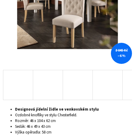
hvězdiček.
A
J
Í
T
?
3 045 Kč
–6 %
HLEDAT
D
O
P
Designová jídelní židle ve venkovském stylu
O
Ozdobné knoflíky ve stylu Chesterfield.
R
Rozměr: 46 x 104 x 62 cm
U
Sedák: 46 x 49 x 43 cm
Č
Výška opěradla: 58 cm
U