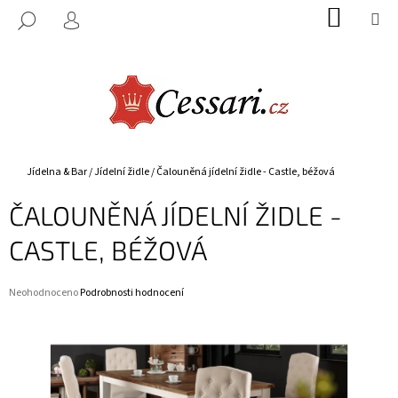
K
Přejít
NÁKUP
M
HLEDAT
na
KOŠÍK
O
PŘIHLÁŠENÍ
ZPĚT
ZPĚT
obsah
Š
Í
C
K
O
P
O
Domů
Jídelna & Bar
/
Jídelní židle
/
Čalouněná jídelní židle - Castle, béžová
T
ČALOUNĚNÁ JÍDELNÍ ŽIDLE -
Ř
E
CASTLE, BÉŽOVÁ
B
U
Průměrné
Neohodnoceno
Podrobnosti hodnocení
J
hodnocení
E
produktu
je
T
0,0
E
z
5
N