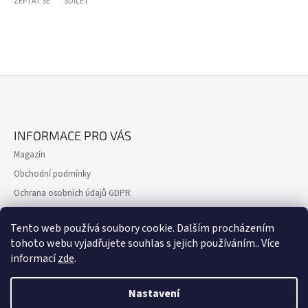
ZEPTAT SE
SDÍLET
Z
Á
INFORMACE PRO VÁS
P
Magazín
A
Obchodní podmínky
T
Ochrana osobních údajů GDPR
Í
Formulář pro reklamaci
Tento web používá soubory cookie. Dalším procházením
Formulář pro odstoupení od smlouvy
tohoto webu vyjadřujete souhlas s jejich používáním.. Více
Kontakty
informací
zde
.
Nastavení