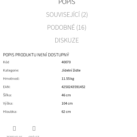
POPIS
SOUVISEJÍCÍ (2)
PODOBNÉ (16)
DISKUZE
POPIS PRODUKTU NENÍ DOSTUPNÝ
Kód
40070
Kategorie
:
Jídelní židle
Hmotnost
:
11.55 kg
EAN
:
4250243591452
Šířka
:
46 cm
Výška
:
104 cm
Hloubka
:
62 cm