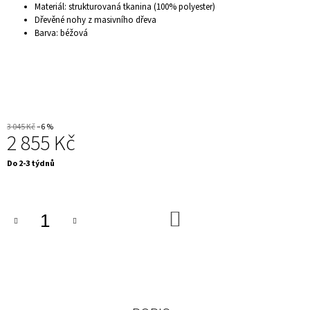
Materiál: strukturovaná tkanina (100% polyester)
J
Dřevěné nohy z masivního dřeva
E
Barva: béžová
M
E
KINO
KŘESLO
ROHOVÉ
5
MÍST
-
3 045 Kč
–6 %
2 855 Kč
CINEMA
DELUX,
ČERNÉ
Měrná
Do 2-3 týdnů
cena:
40
990
Kč
DO
KOŠÍKU