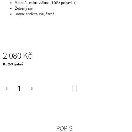
Materiál: mikrovlákno (100% polyester)
J
Železný rám
E
Barva: antik taupe, černá
M
E
KONFERENČNÍ
STOLEK
-
DANCING
RINGS,
2 080 Kč
STŘÍBRNÝ
13
Měrná
Do 2-3 týdnů
900
cena:
Kč
DO
KOŠÍKU
POPIS