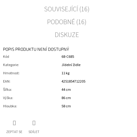
SOUVISEJÍCÍ (16)
PODOBNÉ (16)
DISKUZE
POPIS PRODUKTU NENÍ DOSTUPNÝ
Kód
68-C685
Kategorie
:
Jídelní židle
Hmotnost
:
11 kg
EAN
:
4251854712205
Šířka
:
44 cm
Výška
:
86 cm
Hloubka
:
58 cm
ZEPTAT SE
SDÍLET