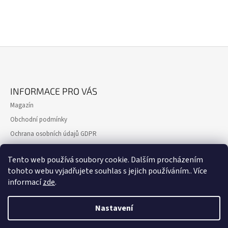
Z
Á
INFORMACE PRO VÁS
P
Magazín
A
Obchodní podmínky
T
Ochrana osobních údajů GDPR
Í
Formulář pro reklamaci
Tento web používá soubory cookie. Dalším procházením
Formulář pro odstoupení od smlouvy
tohoto webu vyjadřujete souhlas s jejich používáním.. Více
Kontakty
informací
zde
.
Nastavení