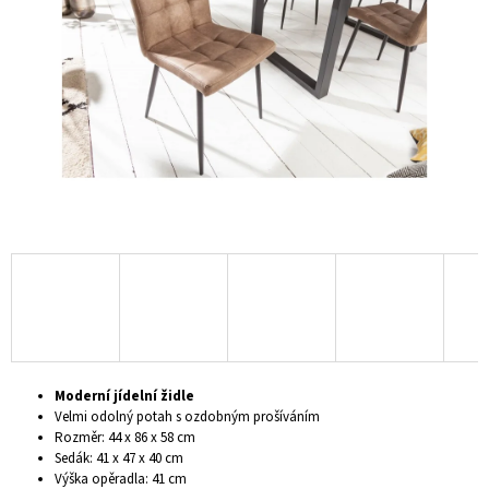
hvězdiček.
A
J
Í
T
?
HLEDAT
D
O
P
Moderní jídelní židle
O
Velmi odolný potah s ozdobným prošíváním
R
Rozměr: 44 x 86 x 58 cm
U
Sedák: 41 x 47 x 40 cm
Č
Výška opěradla: 41 cm
U