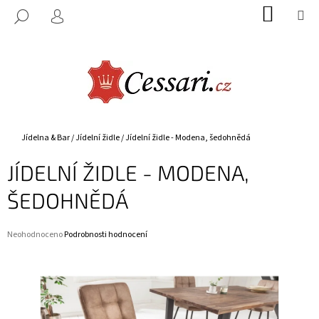
K
Přejít
NÁKUP
M
HLEDAT
na
KOŠÍK
O
PŘIHLÁŠENÍ
ZPĚT
ZPĚT
obsah
Š
Í
C
K
O
P
O
Domů
Jídelna & Bar
/
Jídelní židle
/
Jídelní židle - Modena, šedohnědá
T
JÍDELNÍ ŽIDLE - MODENA,
Ř
E
ŠEDOHNĚDÁ
B
U
Průměrné
Neohodnoceno
Podrobnosti hodnocení
J
hodnocení
E
produktu
je
T
0,0
E
z
5
N