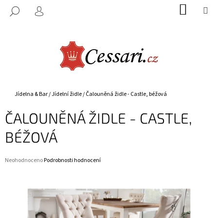
K
Přejít
NÁKUP
M
HLEDAT
na
KOŠÍK
O
PŘIHLÁŠENÍ
ZPĚT
ZPĚT
obsah
Š
Í
C
K
O
P
O
Domů
Jídelna & Bar
/
Jídelní židle
/
Čalouněná židle - Castle, béžová
T
ČALOUNĚNÁ ŽIDLE - CASTLE,
Ř
E
BÉŽOVÁ
B
U
Průměrné
Neohodnoceno
Podrobnosti hodnocení
J
hodnocení
E
produktu
je
T
0,0
E
z
5
N