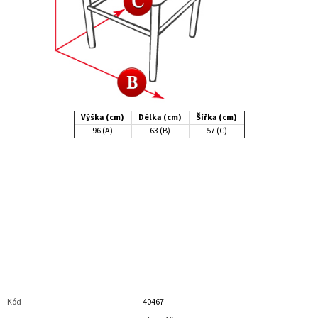
Výška (cm)
Délka (cm)
Šířka (cm)
96 (A)
63 (B)
57 (C)
Kód
40467