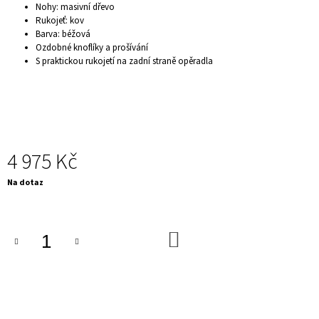
Nohy: masivní dřevo
J
Rukojeť: kov
E
Barva: béžová
M
Ozdobné knoflíky a prošívání
E
S praktickou rukojetí
na zadní straně opěradla
KONFERENČNÍ
STOLEK
-
DANCING
RINGS,
STŘÍBRNÝ
13
4 975 Kč
900
Kč
Měrná
Na dotaz
cena:
DO
KOŠÍKU