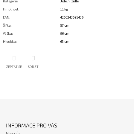
Kategorie
:
Jídelní židle
Hmotnost
:
11 kg
EAN
:
4250243595436
Šířka
:
57 cm
Výška
:
96 cm
Hloubka
:
63 cm
ZEPTAT SE
SDÍLET
Z
Á
INFORMACE PRO VÁS
P
Magazín