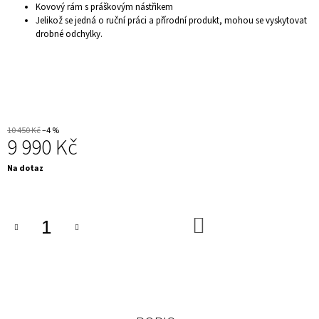
Kovový rám s práškovým nástřikem
J
Jelikož se jedná o ruční práci a přírodní produkt, mohou se vyskytovat
E
drobné odchylky.
M
E
DEKORAČNÍ
MISKA
-
BULLDOG
BOSS
10 450 Kč
–4 %
1
9 990 Kč
499
Kč
Měrná
Na dotaz
cena:
DO
KOŠÍKU