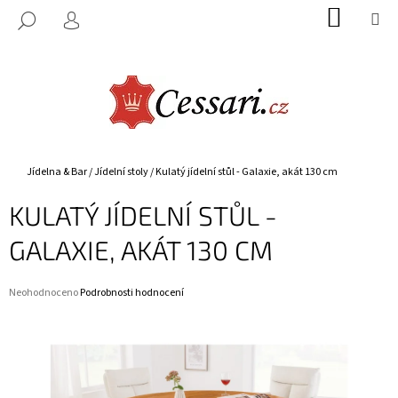
K
Přejít
NÁKUP
M
HLEDAT
na
KOŠÍK
O
PŘIHLÁŠENÍ
ZPĚT
ZPĚT
obsah
Š
Í
C
K
O
P
O
Domů
Jídelna & Bar
/
Jídelní stoly
/
Kulatý jídelní stůl - Galaxie, akát 130 cm
T
KULATÝ JÍDELNÍ STŮL -
Ř
E
GALAXIE, AKÁT 130 CM
B
U
Průměrné
Neohodnoceno
Podrobnosti hodnocení
J
hodnocení
E
produktu
je
T
0,0
E
z
5
N