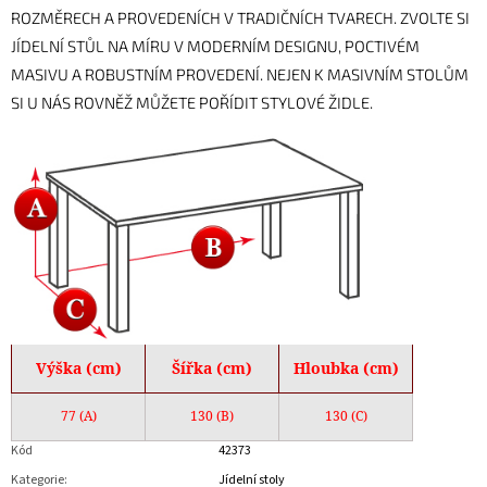
ROZMĚRECH A PROVEDENÍCH V TRADIČNÍCH TVARECH. ZVOLTE SI
JÍDELNÍ STŮL NA MÍRU V MODERNÍM DESIGNU, POCTIVÉM
MASIVU A ROBUSTNÍM PROVEDENÍ. NEJEN K MASIVNÍM STOLŮM
SI U NÁS ROVNĚŽ MŮŽETE POŘÍDIT STYLOVÉ ŽIDLE.
Výška (cm)
Šířka (cm)
Hloubka (cm)
77 (A)
130 (B)
130 (C)
Kód
42373
Kategorie
:
Jídelní stoly