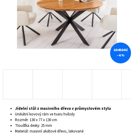
hvězdiček.
A
J
Í
T
?
10 450 Kč
–4 %
HLEDAT
D
O
P
Jídelní stůl z masivního dřeva v průmyslovém stylu
O
Unikátní kovový rám ve tvaru hvězdy
R
Rozměr: 130 x 77 x 130 cm
U
Tloušťka desky: 25 mm
Č
Materiál: masivní akátové dřevo, lakované
U