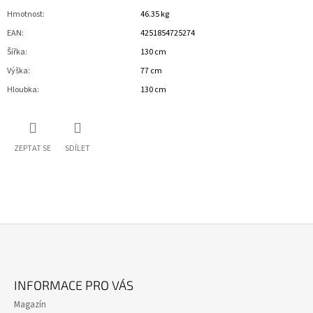
Hmotnost
:
46.35 kg
EAN
:
4251854725274
Šířka
:
130 cm
Výška
:
77 cm
Hloubka
:
130 cm
ZEPTAT SE
SDÍLET
Z
Á
INFORMACE PRO VÁS
P
Magazín