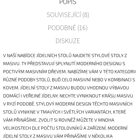
POPIS
SOUVISEJÍCÍ (8)
PODOBNÉ (16)
DISKUZE
V NAŠÍ NABÍDCE JÍDELNÍCH STOLŮ NAJDETE STYLOVÉ STOLY Z
MASIVU. TY PŘEDSTAVUJÍ SPLYNUTÍ MODERNÍHO DESIGNU S
POCTIVÝM MASIVNÍM DŘEVEM. NABÍZÍME VÁM V TÉTO KATEGORII
RŮZNÉ PODOBY STOLŮ, BUĎ CELO MASIVNÍ NEBO V KOMBINACI S
KOVEM. JÍDELNÍ STOLY Z MASIVU BUDOU VHODNOU VÝBAVOU
DOMÁCÍ I VEŘEJNÉ JÍDELNY. NECHTE VYNIKNOUT KRÁSU MASIVU
V RYZÍ PODOBĚ. STYLOVÝ MODERNÍ DESIGN TĚCHTO MASIVNÍCH
STOLŮ VYNIKNE V TMAVÝCH I SVĚTLÝCH VARIANTÁCH, KTERÉ
VÁM PŘINÁŠÍME. ZVOLIT SI ROVNĚŽ MŮŽETE V MNOHA
VELIKOSTECH DLE POČTU STOLOVNÍKŮ A ZAŘÍZENÍ. MODERNÍ
JÍDELNÍ STOLY Z MASIVU VÁM PŘINÁŠÍME V NĚKOLIKA