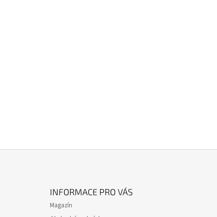
Z
Á
INFORMACE PRO VÁS
P
Magazín
A