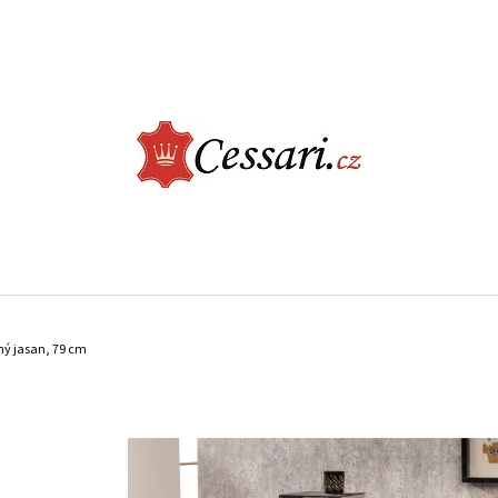
CO POTŘEBUJETE NAJÍT?
HLEDAT
DOPORUČUJEME
LUXUSNÍ KŘESLO - CHESTERFIELD, TMAVĚ
KONFERENČNÍ STOL
erný jasan, 79 cm
ŠEDÁ
ŠEDÝ MRAMOR
9 900 Kč
5 890 Kč
Původně:
7 950 Kč