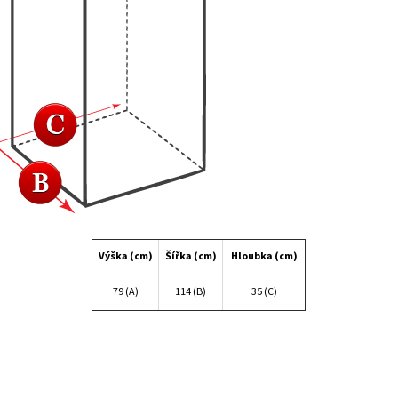
Výška (cm)
Šířka (cm)
Hloubka (cm)
79 (A)
114 (B)
35 (C)