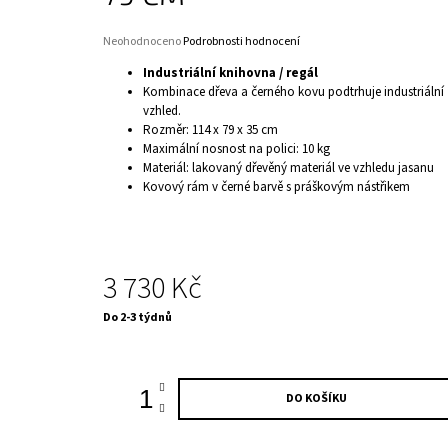
Průměrné
Neohodnoceno
Podrobnosti hodnocení
hodnocení
Industriální knihovna / regál
produktu
Kombinace dřeva a černého kovu podtrhuje industriální
je
vzhled.
0,0
Rozměr: 114 x 79 x 35 cm
z
5
Maximální nosnost na polici: 10 kg
hvězdiček.
Materiál: lakovaný dřevěný materiál ve vzhledu jasanu
Kovový rám v černé barvě s práškovým nástřikem
3 730 Kč
Měrná
Do 2-3 týdnů
cena:
DO KOŠÍKU