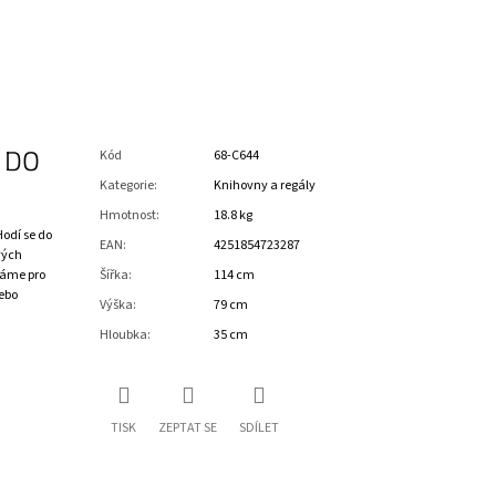
 DO
Kód
68-C644
Kategorie
:
Knihovny a regály
Hmotnost
:
18.8 kg
Hodí se do
EAN
:
4251854723287
vých
Máme pro
Šířka
:
114 cm
ebo
Výška
:
79 cm
Hloubka
:
35 cm
TISK
ZEPTAT SE
SDÍLET