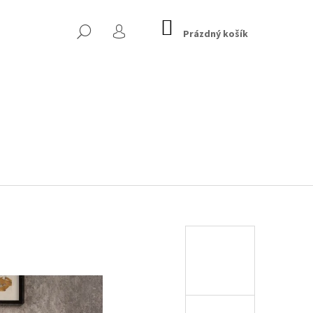
NÁKUPNÍ
HLEDAT
KOŠÍK
Prázdný košík
PŘIHLÁŠENÍ
EK - MARVELOUS, 90 CM,
Následující