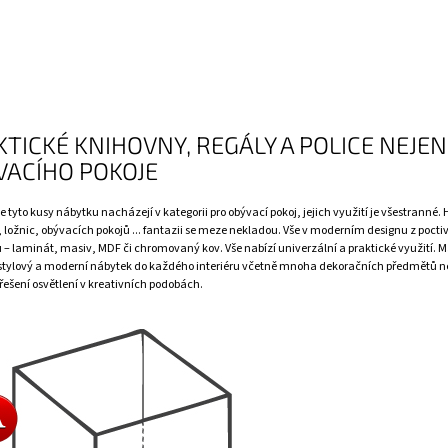
TICKÉ KNIHOVNY, REGÁLY A POLICE NEJEN
VACÍHO POKOJE
e tyto kusy nábytku nacházejí v kategorii pro
obývací pokoj
, jejich využití je všestranné. 
 ložnic, obývacích pokojů ... fantazii se meze nekladou. Vše v moderním designu z pocti
 – laminát, masiv, MDF či chromovaný kov. Vše nabízí univerzální a praktické využití. 
stylový a moderní nábytek do každého interiéru včetně mnoha
dekoračních předmětů
n
řešení
osvětlení
v kreativních podobách.