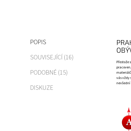
POPIS
PRAK
OBÝ
SOUVISEJÍCÍ (16)
Přestože s
pracoven,
PODOBNÉ (15)
materiálů
vás vždy 
nevšední 
DISKUZE