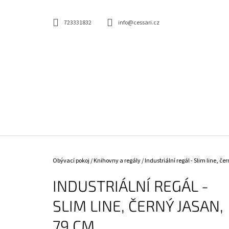
K
Přejít
na
O
ZPĚT
ZPĚT
obsah
723331832
info@cessari.cz
DO
DO
Š
OBCHODU
OBCHODU
Í
K
ELEGANTNÍ JÍDELNÍ ŽIDLE - CASTLE, BÉŽOVÁ
Domů
Obývací pokoj
/
Knihovny a regály
/
Industriální regál - Slim line, č
2 730 Kč
INDUSTRIÁLNÍ REGÁL -
SLIM LINE, ČERNÝ JASAN,
79 CM