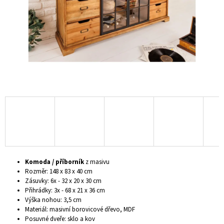
A
J
Í
T
?
HLEDAT
D
Komoda / příborník
z masivu
O
Rozměr: 148 x 83 x 40 cm
P
Zásuvky: 6x - 32 x 20 x 30 cm
O
Přihrádky: 3x - 68 x 21 x 36 cm
R
Výška nohou: 3,5 cm
U
Materiál: masivní borovicové dřevo, MDF
Č
Posuvné dveře: sklo a kov
U