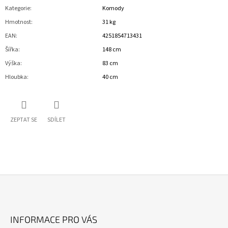
Kategorie
:
Komody
Hmotnost
:
31 kg
EAN
:
4251854713431
Šířka
:
148 cm
Výška
:
83 cm
Hloubka
:
40 cm
ZEPTAT SE
SDÍLET
Z
Á
INFORMACE PRO VÁS
P