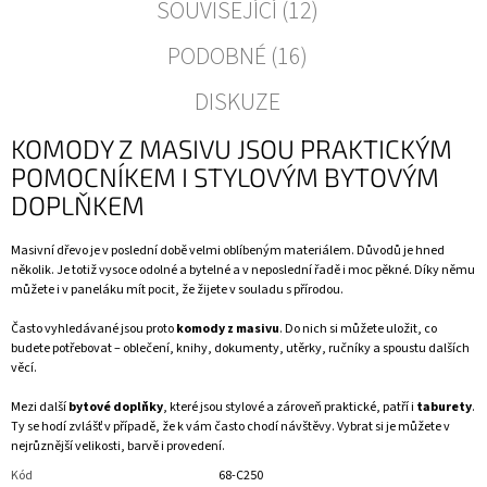
SOUVISEJÍCÍ (12)
PODOBNÉ (16)
DISKUZE
KOMODY Z MASIVU JSOU PRAKTICKÝM
POMOCNÍKEM I STYLOVÝM BYTOVÝM
DOPLŇKEM
Masivní dřevo je v poslední době velmi oblíbeným materiálem. Důvodů je hned
několik. Je totiž vysoce odolné a bytelné a v neposlední řadě i moc pěkné. Díky němu
můžete i v paneláku mít pocit, že žijete v souladu s přírodou.
Často vyhledávané jsou proto
komody z masivu
. Do nich si můžete uložit, co
budete potřebovat – oblečení, knihy, dokumenty, utěrky, ručníky a spoustu dalších
věcí.
Mezi další
bytové doplňky
, které jsou stylové a zároveň praktické, patří i
taburety
.
Ty se hodí zvlášť v případě, že k vám často chodí návštěvy. Vybrat si je můžete v
nejrůznější velikosti, barvě i provedení.
Kód
68-C250