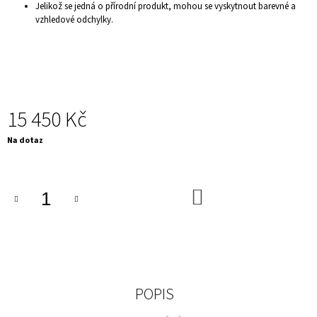
Jelikož se jedná o přírodní produkt, mohou se vyskytnout barevné a
J
vzhledové odchylky.
E
M
E
ELEGANTNÍ
JÍDELNÍ
ŽIDLE
-
15 450 Kč
CASTLE,
BÉŽOVÁ
Měrná
Na dotaz
2
cena:
730
Kč
DO
KOŠÍKU
POPIS