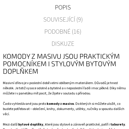
POPIS
SOUVISEJÍCÍ (9)
PODOBNÉ (16)
DISKUZE
KOMODY Z MASIVU JSOU PRAKTICKÝM
POMOCNÍKEM I STYLOVÝM BYTOVÝM
DOPLŇKEM
Masivní dřevo je v poslední době velmi oblíbeným materiálem. Důvodů je hned
několik. Je totiž vysoce odolné a bytelné a v neposlední řadě i moc pěkné. Díky němu
můžete i v paneláku mít pocit, že žijete v souladu s přírodou.
Často vyhledávané jsou proto
komody z masivu
. Do kterých si můžete uložit, co
budete potřebovat – oblečení, knihy, dokumenty, utěrky, ručníky a spoustu dalších
věcí.
Mezi další
bytové doplňky
, které jsou stylové a zároveň praktické, patří i
taburety
.