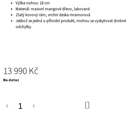
Výška nohou: 18 cm
J
Materiál: masivní mangové dřevo, lakované
E
Zlatý kovový rám, vrchní deska mramorová
M
Jelikož se jedná o přírodní produkt, mohou se vyskytovat drobné
E
odchylky.
KINO
KŘESLO
-
CINEMA
DELUX,
ČERNÉ
8
13 990 Kč
090
Kč
Měrná
Na dotaz
cena:
DO
KOŠÍKU