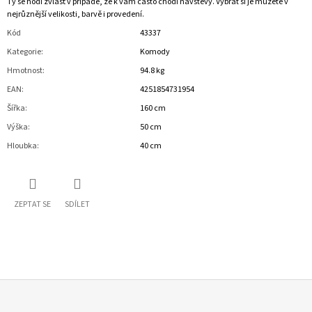
Ty se hodí zvlášť v případě, že k vám často chodí návštěvy. Vybrat si je můžete v
nejrůznější velikosti, barvě i provedení.
Kód
43337
Kategorie
:
Komody
Hmotnost
:
94.8 kg
EAN
:
4251854731954
Šířka
:
160 cm
Výška
:
50 cm
Hloubka
:
40 cm
ZEPTAT SE
SDÍLET