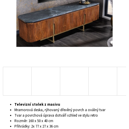
hvězdiček.
A
J
Í
T
?
HLEDAT
D
O
P
Televizní stolek
z masivu
O
Mramorová deska, rýhovaný dřevěný povrch a oválný tvar
R
Tvar a povrchová úprava dotváří vzhled ve stylu retro
U
Rozměr: 160 x 50 x 40 cm
Č
Přihrádky: 2x 77 x 27 x 36 cm
U