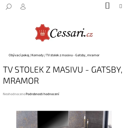
K
Přejít
NÁKUP
M
HLEDAT
na
KOŠÍK
O
PŘIHLÁŠENÍ
ZPĚT
ZPĚT
obsah
Š
Í
C
K
O
P
O
Domů
Obývací pokoj
/
Komody
/
TV stolek z masivu - Gatsby, mramor
T
TV STOLEK Z MASIVU - GATSBY,
Ř
E
MRAMOR
B
U
Průměrné
Neohodnoceno
Podrobnosti hodnocení
J
hodnocení
E
produktu
je
T
0,0
E
z
5
N