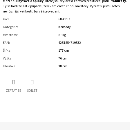
Mezi další
bytové doplňky
, které jsou stylové a zároveň praktické, patří i
taburety
.
Ty se hodí zvlášť v případě, že k vám často chodí návštěvy. Vybrat si je můžete v
nejrůznější velikosti, barvě i provedení.
Kód
68-C237
Kategorie
:
Komody
Hmotnost
:
87 kg
EAN
:
4251854719532
Šířka
:
177 cm
Výška
:
76 cm
Hloubka
:
38 cm
ZEPTAT SE
SDÍLET