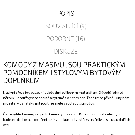
POPIS
SOUVISEJÍCÍ (9)
PODOBNÉ (16)
DISKUZE
KOMODY Z MASIVU JSOU PRAKTICKÝM
POMOCNÍKEM I STYLOVÝM BYTOVÝM
DOPLŇKEM
Masivní dřevo je v poslední době velmi oblíbeným materiálem. Důvodů je hned
několik. Je totiž vysoce odolné a bytelné a v neposlední řadě i moc pěkné. Díky němu
můžete i v paneláku mít pocit, že žijete v souladu s přírodou.
Často vyhledávané jsou proto
komody z masivu
. Do nich si můžete uložit, co
budete potřebovat – oblečení, knihy, dokumenty, utěrky, ručníky a spoustu dalších
věcí.