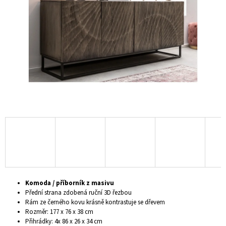
hvězdiček.
A
J
Í
T
?
HLEDAT
D
O
P
Komoda / příborník z masivu
O
Přední strana zdobená ruční 3D řezbou
R
Rám ze černého kovu krásně kontrastuje se dřevem
U
Rozměr: 177 x 76 x 38 cm
Č
Přihrádky: 4x 86 x 26 x 34 cm
U