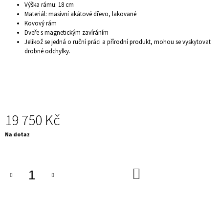
Výška rámu: 18 cm
J
Materiál: masivní akátové dřevo, lakované
E
Kovový rám
M
Dveře s magnetickým zavíráním
E
Jelikož se jedná o ruční práci a přírodní produkt, mohou se vyskytovat
ELEGANTNÍ
drobné odchylky.
JÍDELNÍ
ŽIDLE
-
CASTLE,
BÉŽOVÁ
2
730
19 750 Kč
Kč
Měrná
Na dotaz
cena:
DO
KOŠÍKU