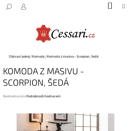
K
Přejít
NÁKUP
M
HLEDAT
na
KOŠÍK
O
PŘIHLÁŠENÍ
ZPĚT
ZPĚT
obsah
Š
Í
C
K
O
P
O
Domů
Obývací pokoj
/
Komody
/
Komoda z masivu - Scorpion, šedá
T
KOMODA Z MASIVU -
Ř
E
SCORPION, ŠEDÁ
B
U
Průměrné
Neohodnoceno
Podrobnosti hodnocení
J
hodnocení
E
produktu
je
T
0,0
E
z
5
N