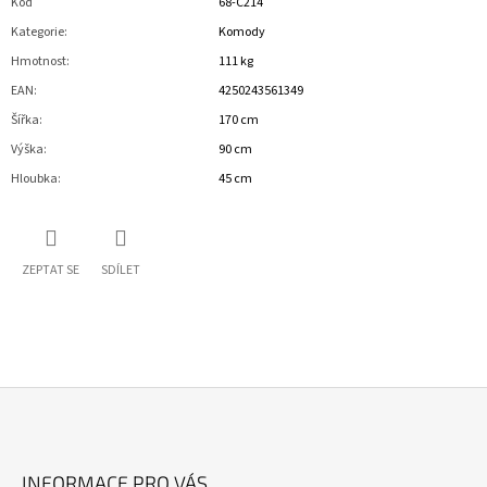
Kód
68-C214
Kategorie
:
Komody
Hmotnost
:
111 kg
EAN
:
4250243561349
Šířka
:
170 cm
Výška
:
90 cm
Hloubka
:
45 cm
ZEPTAT SE
SDÍLET
Z
Á
INFORMACE PRO VÁS