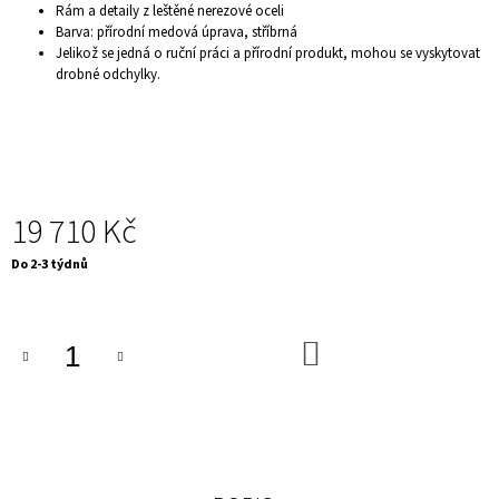
Rám a detaily z leštěné nerezové oceli
J
Barva: přírodní medová úprava, stříbrná
E
Jelikož se jedná o ruční práci a přírodní produkt, mohou se vyskytovat
M
drobné odchylky.
E
KULATÝ
JÍDELNÍ
STŮL
-
IRON
CRAFT,
19 710 Kč
140
CM
PŘÍRODNÍ
Měrná
Do 2-3 týdnů
cena:
10
200
Kč
DO
KOŠÍKU