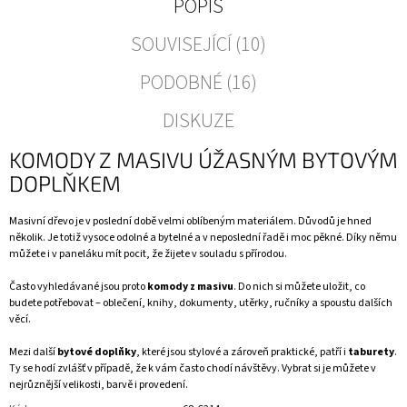
POPIS
SOUVISEJÍCÍ (10)
PODOBNÉ (16)
DISKUZE
KOMODY Z MASIVU ÚŽASNÝM BYTOVÝM
DOPLŇKEM
Masivní dřevo je v poslední době velmi oblíbeným materiálem. Důvodů je hned
několik. Je totiž vysoce odolné a bytelné a v neposlední řadě i moc pěkné. Díky němu
můžete i v paneláku mít pocit, že žijete v souladu s přírodou.
Často vyhledávané jsou proto
komody z masivu
. Do nich si můžete uložit, co
budete potřebovat – oblečení, knihy, dokumenty, utěrky, ručníky a spoustu dalších
věcí.
Mezi další
bytové doplňky
, které jsou stylové a zároveň praktické, patří i
taburety
.
Ty se hodí zvlášť v případě, že k vám často chodí návštěvy. Vybrat si je můžete v
nejrůznější velikosti, barvě i provedení.