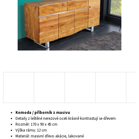
hvězdiček.
A
J
Í
T
?
HLEDAT
D
O
P
Komoda / příborník z masivu
O
Detaily z leštěné nerezové oceli krásně kontrastují se dřevem
R
Rozměr: 170 x 90 x 45 cm
U
Výška rámu: 12 cm
Č
Materiál: masivní dřevo akácie, lakované
U