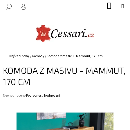
K
Přejít
NÁKUP
M
HLEDAT
na
KOŠÍK
O
PŘIHLÁŠENÍ
ZPĚT
ZPĚT
obsah
Š
Í
C
K
O
P
O
Domů
Obývací pokoj
/
Komody
/
Komoda z masivu - Mammut, 170 cm
T
KOMODA Z MASIVU - MAMMUT,
Ř
E
170 CM
B
U
Průměrné
Neohodnoceno
Podrobnosti hodnocení
J
hodnocení
E
produktu
je
T
0,0
E
z
5
N