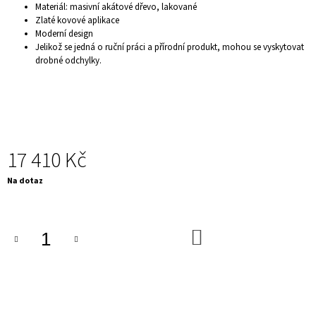
Materiál: masivní akátové dřevo, lakované
J
Zlaté kovové aplikace
E
Moderní design
M
Jelikož se jedná o ruční práci a přírodní produkt, mohou se vyskytovat
E
drobné odchylky.
KONFERENČNÍ
STOLEK
-
DANCING
RINGS,
STŘÍBRNÝ
13
17 410 Kč
900
Kč
Měrná
Na dotaz
cena:
DO
KOŠÍKU