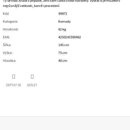
Ty se hodí zvlášť v případě, že k vám často chodí návštěvy. Vybrat si je můžete v
nejrůznější velikosti, barvě i provedení.
Kód
99973
Kategorie
:
Komody
Hmotnost
:
62 kg
EAN
:
4250243590462
Šířka
:
145 cm
Výška
:
75 cm
Hloubka
:
40 cm
ZEPTAT SE
SDÍLET