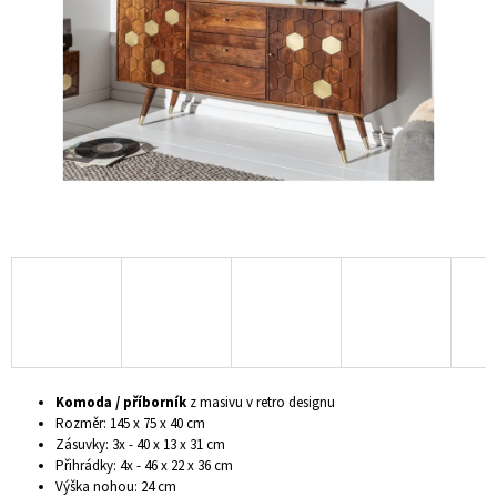
hvězdiček.
A
J
Í
T
?
HLEDAT
D
O
P
Komoda / příborník
z masivu v retro designu
O
Rozměr: 145 x 75 x 40 cm
R
Zásuvky: 3x - 40 x 13 x 31 cm
U
Přihrádky: 4x - 46 x 22 x 36 cm
Č
Výška nohou: 24 cm
U