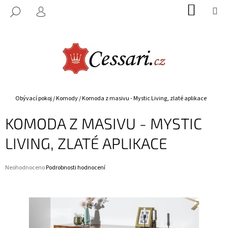
K
Přejít
NÁKUP
M
HLEDAT
na
KOŠÍK
O
PŘIHLÁŠENÍ
ZPĚT
ZPĚT
obsah
Š
Í
C
K
O
P
O
Domů
Obývací pokoj
/
Komody
/
Komoda z masivu - Mystic Living, zlaté aplikace
T
KOMODA Z MASIVU - MYSTIC
Ř
E
LIVING, ZLATÉ APLIKACE
B
U
Průměrné
Neohodnoceno
Podrobnosti hodnocení
J
hodnocení
E
produktu
je
T
0,0
E
z
5
N