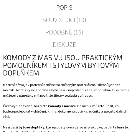
POPIS
SOUVISEJÍCÍ (10)
PODOBNÉ (16)
DISKUZE
KOMODY Z MASIVU JSOU PRAKTICKÝM
POMOCNÍKEM I STYLOVÝM BYTOVÝM
DOPLŇKEM
Masivní dřevo je v poslední době velmi oblíbeným materiálem. Důvodů je hned
několik. Je totiž vysoce odolné a bytelné a v neposlední řadě i moc pěkné. Díky němu
můžete i v paneláku mít pocit, že žijete v souladu s přírodou.
Často vyhledávané jsou proto
komody z masivu
. Do nich si můžete uložit, co
budete potřebovat – oblečení, knihy, dokumenty, utěrky, ručníky a spoustu dalších
věcí.
Mezi další
bytové doplňky
, které jsou stylové a zároveň praktické, patří i
taburety
.