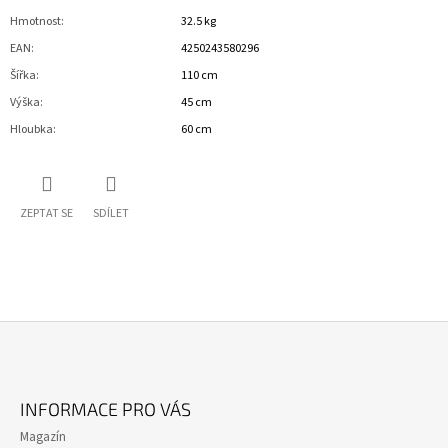
Hmotnost
:
32.5 kg
EAN
:
4250243580296
Šířka
:
110 cm
Výška
:
45 cm
Hloubka
:
60 cm
ZEPTAT SE
SDÍLET
Z
Á
INFORMACE PRO VÁS
P
Magazín