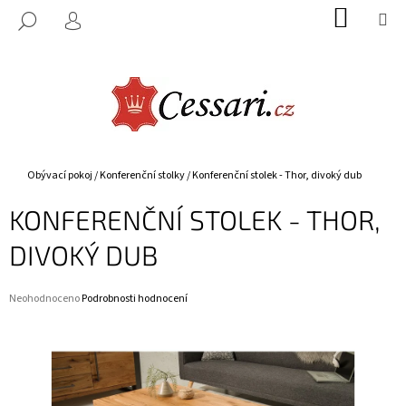
K
Přejít
NÁKUP
M
HLEDAT
na
KOŠÍK
O
PŘIHLÁŠENÍ
ZPĚT
ZPĚT
obsah
Š
Í
C
K
O
P
O
Domů
Obývací pokoj
/
Konferenční stolky
/
Konferenční stolek - Thor, divoký dub
T
KONFERENČNÍ STOLEK - THOR,
Ř
E
DIVOKÝ DUB
B
U
Průměrné
Neohodnoceno
Podrobnosti hodnocení
J
hodnocení
E
produktu
je
T
0,0
E
z
5
N