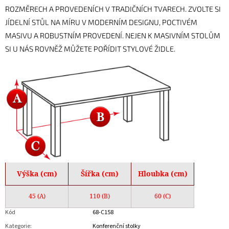
ROZMĚRECH A PROVEDENÍCH V TRADIČNÍCH TVARECH. ZVOLTE SI
JÍDELNÍ STŮL NA MÍRU V MODERNÍM DESIGNU, POCTIVÉM
MASIVU A ROBUSTNÍM PROVEDENÍ. NEJEN K MASIVNÍM STOLŮM
SI U NÁS ROVNĚŽ MŮŽETE POŘÍDIT STYLOVÉ ŽIDLE.
Výška (cm)
Šířka (cm)
Hloubka (cm)
45 (A)
110 (B)
60 (C)
Kód
68-C158
Kategorie
:
Konferenční stolky