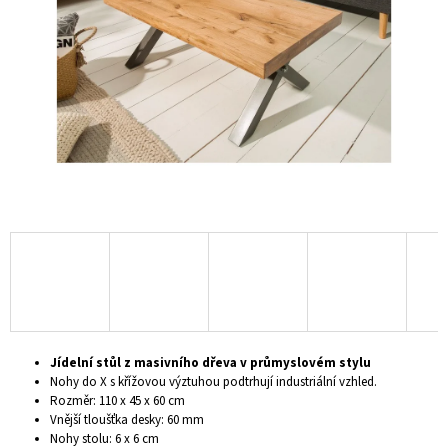
hvězdiček.
A
J
Í
T
?
HLEDAT
D
O
P
Jídelní stůl z masivního dřeva v průmyslovém stylu
O
Nohy do X s křížovou výztuhou podtrhují industriální vzhled.
R
Rozměr: 110 x 45 x 60 cm
U
Vnější tloušťka desky: 60 mm
Č
Nohy stolu: 6 x 6 cm
U