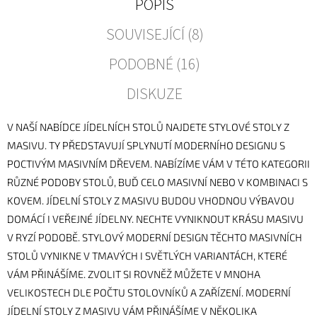
POPIS
SOUVISEJÍCÍ (8)
PODOBNÉ (16)
DISKUZE
V NAŠÍ NABÍDCE JÍDELNÍCH STOLŮ NAJDETE STYLOVÉ STOLY Z
MASIVU. TY PŘEDSTAVUJÍ SPLYNUTÍ MODERNÍHO DESIGNU S
POCTIVÝM MASIVNÍM DŘEVEM. NABÍZÍME VÁM V TÉTO KATEGORII
RŮZNÉ PODOBY STOLŮ, BUĎ CELO MASIVNÍ NEBO V KOMBINACI S
KOVEM. JÍDELNÍ STOLY Z MASIVU BUDOU VHODNOU VÝBAVOU
DOMÁCÍ I VEŘEJNÉ JÍDELNY. NECHTE VYNIKNOUT KRÁSU MASIVU
V RYZÍ PODOBĚ. STYLOVÝ MODERNÍ DESIGN TĚCHTO MASIVNÍCH
STOLŮ VYNIKNE V TMAVÝCH I SVĚTLÝCH VARIANTÁCH, KTERÉ
VÁM PŘINÁŠÍME. ZVOLIT SI ROVNĚŽ MŮŽETE V MNOHA
VELIKOSTECH DLE POČTU STOLOVNÍKŮ A ZAŘÍZENÍ. MODERNÍ
JÍDELNÍ STOLY Z MASIVU VÁM PŘINÁŠÍME V NĚKOLIKA