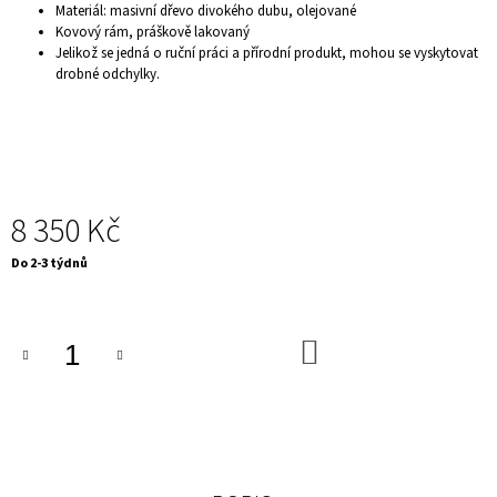
Materiál: masivní dřevo divokého dubu, olejované
J
Kovový rám, práškově lakovaný
E
Jelikož se jedná o ruční práci a přírodní produkt, mohou se vyskytovat
M
drobné odchylky.
E
DEKORAČNÍ
MISKA
-
BULLDOG
BOSS
1
8 350 Kč
499
Kč
Měrná
Do 2-3 týdnů
cena:
DO
KOŠÍKU