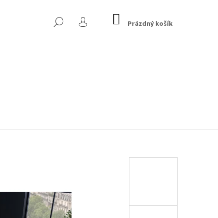
NÁKUPNÍ
HLEDAT
KOŠÍK
Prázdný košík
PŘIHLÁŠENÍ
 CHESTERFIELD, TMAVĚ
Následující