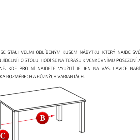
 SE STALI VELMI OBLÍBENÝM KUSEM NÁBYTKU, KTERÝ NAJDE SV
U JÍDELNÍHO STOLU. HODÍ SE NA TERASU K VENKOVNÍMU POSEZENÍ, A
NĚ. KDE PRO NÍ NAJDETE VYUŽITÍ JE JEN NA VÁS. LAVICE NAB
KA ROZMĚRECH A RŮZNÝCH VARIANTÁCH.