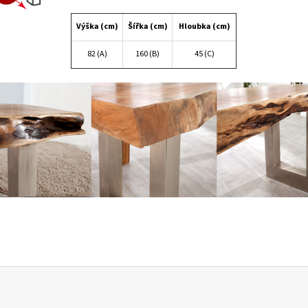
Výška (cm)
Šířka (cm)
Hloubka (cm)
82 (A)
160 (B)
45 (C)