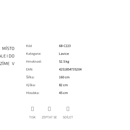
Kód
68-C223
É MÍSTO
Kategorie
:
Lavice
LE I DO
Hmotnost
:
52.5 kg
ÍZÍME V
EAN
:
4251854735204
Šířka
:
160 cm
Výška
:
82 cm
Hloubka
:
45 cm
TISK
ZEPTAT SE
SDÍLET