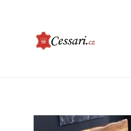
CO POTŘEBUJETE NAJÍT?
HLEDAT
DOPORUČUJEME
ELEGANTNÍ JÍDELNÍ ŽIDLE - CASTLE, BÉŽOVÁ
LUXUSNÍ KŘESLO -
ŠEDÁ
2 730 Kč
9 900 Kč