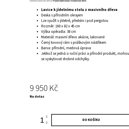
Průměrné
Neohodnoceno
Podrobnosti hodnocení
hodnocení
Lavice k jídelnímu stolu z masivního dřeva
produktu
Deska s přírodním okrajem
je
Lze využít v jídelně, předsíni i pod pergolou
0,0
Rozměr: 160 x 82 x 45 cm
z
5
Výška opěradla: 38 cm
hvězdiček.
Materiál: masivní dřevo akácie, lakované
Černý kovový rám s práškovým nástřikem
Barva: přírodní, medová úprava
Jelikož se jedná o ruční práci a přírodní produkt, moho
se vyskytovat drobné odchylky.
9 950 Kč
Měrná
Na dotaz
cena:
DO KOŠÍKU