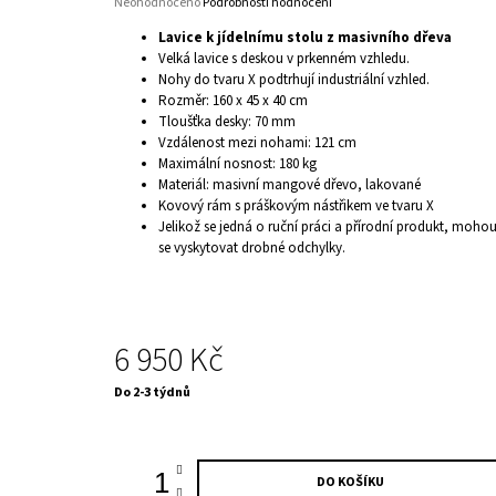
Průměrné
Neohodnoceno
Podrobnosti hodnocení
hodnocení
Lavice k jídelnímu stolu z masivního dřeva
produktu
Velká lavice s deskou v prkenném vzhledu.
je
Nohy do tvaru X podtrhují industriální vzhled.
0,0
Rozměr: 160 x 45 x 40 cm
z
5
Tloušťka desky: 70 mm
hvězdiček.
Vzdálenost mezi nohami: 121 cm
Maximální nosnost: 180 kg
Materiál: masivní mangové dřevo, lakované
Kovový rám s práškovým nástřikem ve tvaru X
Jelikož se jedná o ruční práci a přírodní produkt, moho
se vyskytovat drobné odchylky.
6 950 Kč
Měrná
Do 2-3 týdnů
cena:
DO KOŠÍKU