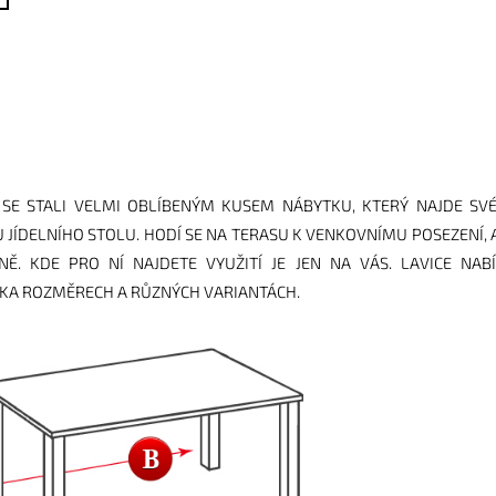
 SE STALI VELMI OBLÍBENÝM KUSEM NÁBYTKU, KTERÝ NAJDE SV
U JÍDELNÍHO STOLU. HODÍ SE NA TERASU K VENKOVNÍMU POSEZENÍ, A
NĚ. KDE PRO NÍ NAJDETE VYUŽITÍ JE JEN NA VÁS. LAVICE NAB
KA ROZMĚRECH A RŮZNÝCH VARIANTÁCH.