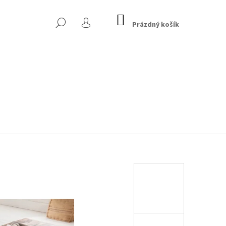
NÁKUPNÍ
HLEDAT
KOŠÍK
Prázdný košík
PŘIHLÁŠENÍ
 CHESTERFIELD, TMAVĚ
Následující