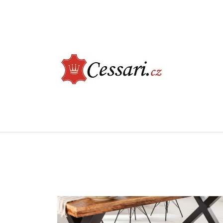
CO POTŘEBUJETE NAJÍT?
HLEDAT
DOPORUČUJEME
ELEGANTNÍ JÍDELNÍ ŽIDLE - CASTLE, BÉŽOVÁ
LUXUSNÍ KŘESLO -
ŠEDÁ
2 730 Kč
9 900 Kč