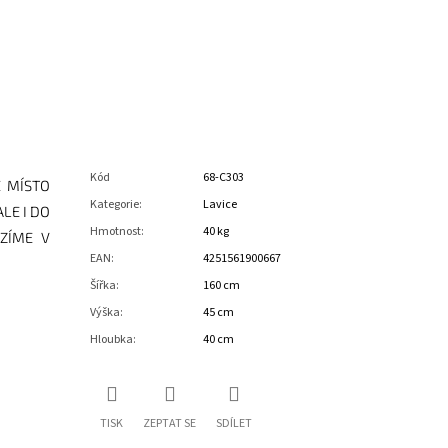
Kód
68-C303
É MÍSTO
Kategorie
:
Lavice
LE I DO
Hmotnost
:
40 kg
ÍZÍME V
EAN
:
4251561900667
Šířka
:
160 cm
Výška
:
45 cm
Hloubka
:
40 cm
TISK
ZEPTAT SE
SDÍLET