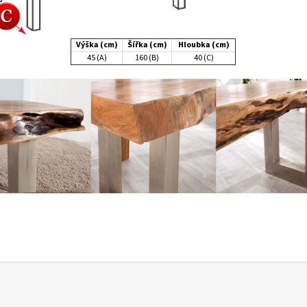
Výška (cm)
Šířka (cm)
Hloubka (cm)
45 (A)
160 (B)
40 (C)