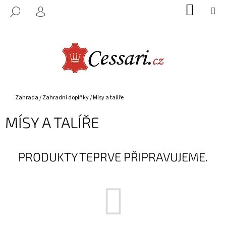
K
Přejít
NÁKUP
M
HLEDAT
na
KOŠÍK
O
PŘIHLÁŠENÍ
ZPĚT
ZPĚT
obsah
Š
Í
C
K
O
P
O
Domů
Zahrada
/
Zahradní doplňky
/
Mísy a talíře
T
MÍSY A TALÍŘE
Ř
E
B
PRODUKTY TEPRVE PŘIPRAVUJEME.
U
J
E
T
E
N