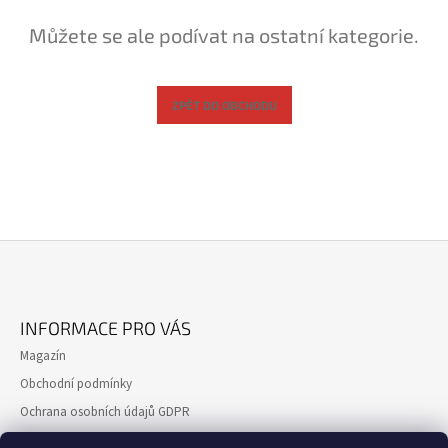
A
Můžete se ale podívat na ostatní kategorie.
J
Í
T
ZPĚT DO OBCHODU
?
HLEDAT
Z
D
Á
O
INFORMACE PRO VÁS
P
P
Magazín
O
A
R
Obchodní podmínky
T
U
Ochrana osobních údajů GDPR
Í
Č
U
Formulář pro reklamaci