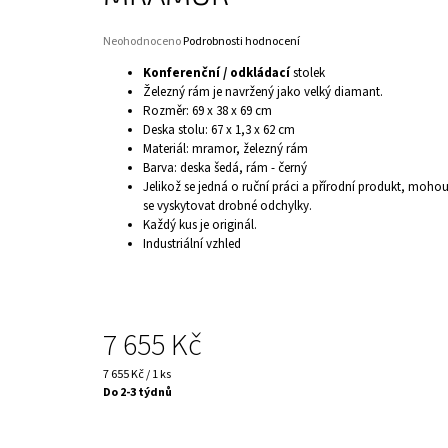
Průměrné
Neohodnoceno
Podrobnosti hodnocení
hodnocení
Konferenční / odkládací
stolek
produktu
Železný rám je navržený jako velký diamant.
je
Rozměr: 69 x 38 x 69 cm
0,0
Deska stolu: 67 x 1,3 x 62 cm
z
5
Materiál: mramor, železný rám
hvězdiček.
Barva: deska šedá, rám - černý
Jelikož se jedná o ruční práci a přírodní produkt, moho
se vyskytovat drobné odchylky.
Každý kus je originál.
Industriální vzhled
7 655 Kč
Měrná
7 655 Kč / 1 ks
cena:
Do 2-3 týdnů