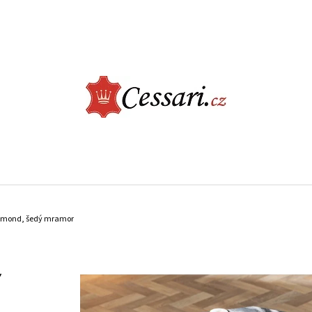
CO POTŘEBUJETE NAJÍT?
HLEDAT
DOPORUČUJEME
ELEGANTNÍ JÍDELNÍ ŽIDLE - CASTLE, BÉŽOVÁ
LUXUSNÍ KŘESLO -
Diamond, šedý mramor
ŠEDÁ
2 730 Kč
9 900 Kč
Ý