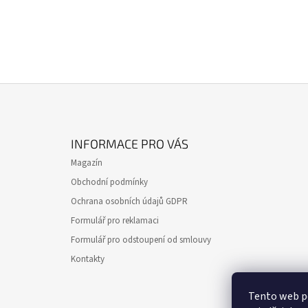
Z
Á
INFORMACE PRO VÁS
P
Magazín
A
Obchodní podmínky
T
Ochrana osobních údajů GDPR
Í
Formulář pro reklamaci
Formulář pro odstoupení od smlouvy
Kontakty
Tento web p