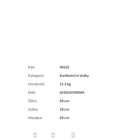
Kód
99165
Kategorie
:
Konferenční stolky
Hmotnost
:
23.3 kg
EAN
:
4250243594569
Šířka
:
69 cm
Výška
:
38 cm
Hloubka
:
69 cm