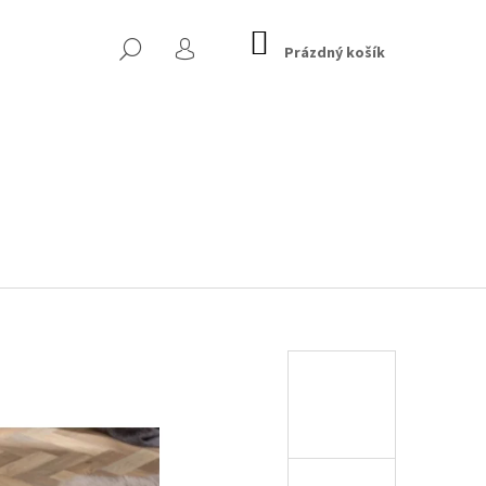
NÁKUPNÍ
HLEDAT
KOŠÍK
Prázdný košík
PŘIHLÁŠENÍ
 CHESTERFIELD, TMAVĚ
Následující