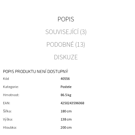
POPIS
SOUVISEJÍCÍ (3)
PODOBNÉ (13)
DISKUZE
POPIS PRODUKTU NENÍ DOSTUPNÝ
Kód
40556
Kategorie
:
Postele
Hmotnost
:
86.5 kg
EAN
:
4250243596068
Šířka
:
180 cm
Výška
:
138 cm
Hloubka
:
200 cm