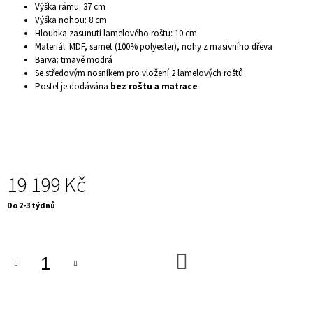
Výška rámu: 37 cm
J
Výška nohou: 8 cm
E
Hloubka zasunutí lamelového roštu: 10 cm
M
Materiál: MDF, samet (100% polyester), nohy z masivního dřeva
E
Barva: tmavě modrá
LUXUSNÍ
Se středovým nosníkem pro vložení 2 lamelových roštů
KŘESLO
Postel je dodávána
bez roštu a matrace
-
CHESTERFIELD,
TMAVĚ
ŠEDÁ
9
900
Kč
19 199 Kč
Měrná
Do 2-3 týdnů
cena:
DO
KOŠÍKU