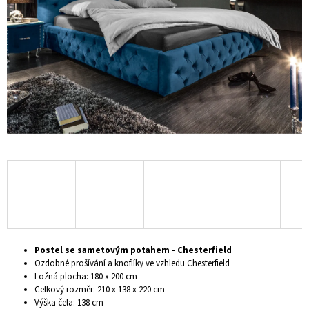
hvězdiček.
A
J
Í
T
?
HLEDAT
D
O
P
Postel se sametovým potahem - Chesterfield
O
Ozdobné prošívání a knoflíky ve vzhledu Chesterfield
R
Ložná plocha: 180 x 200 cm
U
Celkový rozměr: 210 x 138 x 220 cm
Č
Výška čela: 138 cm
U