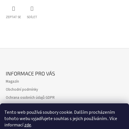
ZEPTAT SE
SDÍLET
Z
Á
INFORMACE PRO VÁS
P
Magazín
A
Obchodní podmínky
T
Ochrana osobních údajů GDPR
Í
Formulář pro reklamaci
Tento web používá soubory cookie. Dalším procházením
Formulář pro odstoupení od smlouvy
tohoto webu vyjadřujete souhlas s jejich používáním.. Více
Kontakty
informací
zde
.