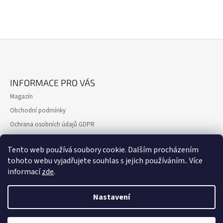
Z
Á
INFORMACE PRO VÁS
P
Magazín
A
Obchodní podmínky
T
Ochrana osobních údajů GDPR
Í
Formulář pro reklamaci
Tento web používá soubory cookie. Dalším procházením
Formulář pro odstoupení od smlouvy
tohoto webu vyjadřujete souhlas s jejich používáním.. Více
Kontakty
informací
zde
.
Nastavení