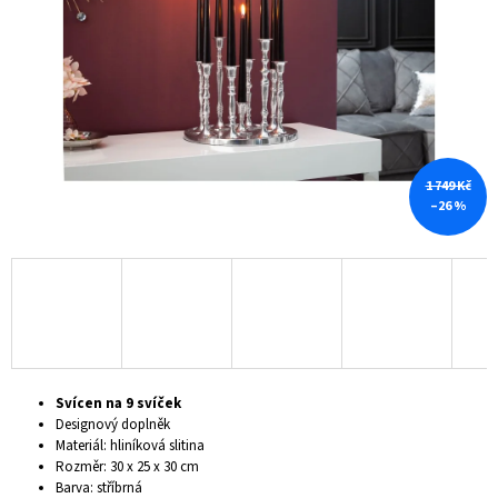
hvězdiček.
A
J
Í
T
?
1 749 Kč
–26 %
HLEDAT
D
O
P
Svícen na 9 svíček
O
Designový doplněk
R
Materiál: hliníková slitina
U
Rozměr: 30 x 25 x 30 cm
Č
Barva: stříbrná
U