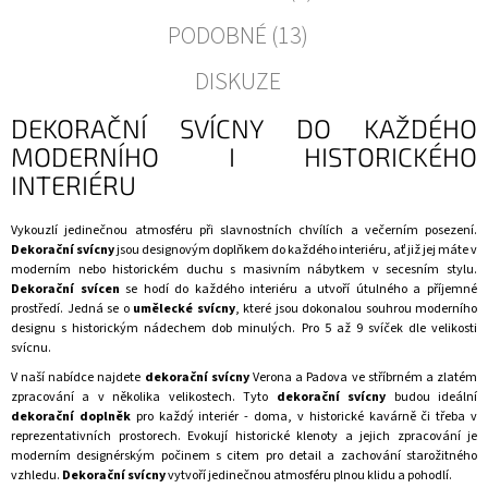
PODOBNÉ (13)
DISKUZE
DEKORAČNÍ SVÍCNY DO KAŽDÉHO
MODERNÍHO I HISTORICKÉHO
INTERIÉRU
Vykouzlí jedinečnou atmosféru při slavnostních chvílích a večerním posezení.
Dekorační svícny
jsou designovým doplňkem do každého interiéru, ať již jej máte v
moderním nebo historickém duchu s masivním nábytkem v secesním stylu.
Dekorační svícen
se hodí do každého interiéru a utvoří útulného a příjemné
prostředí. Jedná se o
umělecké svícny
, které jsou dokonalou souhrou moderního
designu s historickým nádechem dob minulých. Pro 5 až 9 svíček dle velikosti
svícnu.
V naší nabídce najdete
dekorační svícny
Verona
a
Padova
ve
stříbrném
a
zlatém
zpracování a v několika velikostech. Tyto
dekorační svícny
budou ideální
dekorační doplněk
pro každý interiér - doma, v historické kavárně či třeba v
reprezentativních prostorech. Evokují historické klenoty a jejich zpracování je
moderním designérským počinem s citem pro detail a zachování starožitného
vzhledu.
Dekorační svícny
vytvoří jedinečnou atmosféru plnou klidu a pohodlí.