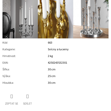
Kód
663
Kategorie
:
Svícny a lucerny
Hmotnost
:
2 kg
EAN
:
4250243532301
Šířka
:
30 cm
Výška
:
25 cm
Hloubka
:
30 cm
ZEPTAT SE
SDÍLET