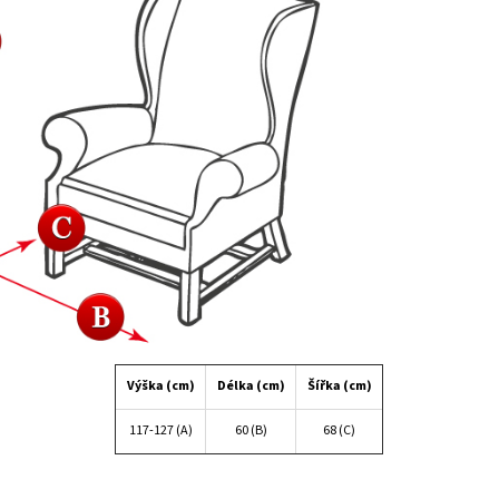
Výška (cm)
Délka (cm)
Šířka (cm)
117-127 (A)
60 (B)
68 (C)