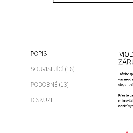
POPIS
MOD
ZÁR
SOUVISEJÍCÍ (16)
Trávíte s
vás
moder
PODOBNÉ (13)
elegantní
Křeslo L
DISKUZE
mikrovlák
nabízí vys