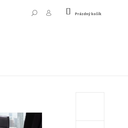
NÁKUPNÍ
HLEDAT
KOŠÍK
Prázdný košík
PŘIHLÁŠENÍ
 CHESTERFIELD, TMAVĚ
Následující