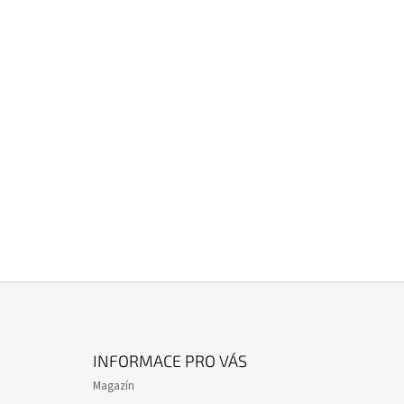
Z
Á
INFORMACE PRO VÁS
P
Magazín
A