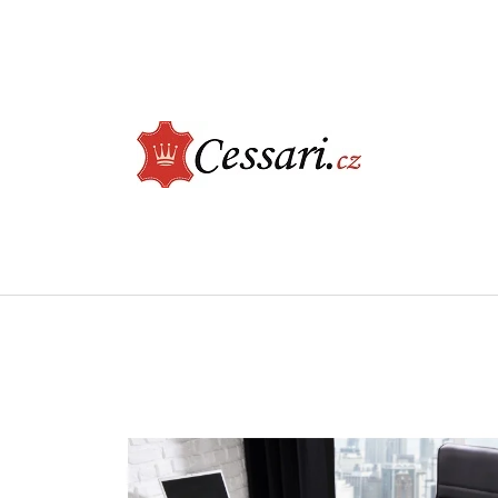
CO POTŘEBUJETE NAJÍT?
HLEDAT
DOPORUČUJEME
ELEGANTNÍ JÍDELNÍ ŽIDLE - CASTLE, BÉŽOVÁ
LUXUSNÍ KŘESLO -
ŠEDÁ
2 730 Kč
9 900 Kč