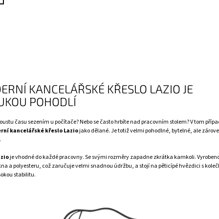
ERNÍ KANCELÁŘSKÉ KŘESLO LAZIO JE
UKOU POHODLÍ
poustu času sezením u počítače? Nebo se často hrbíte nad pracovním stolem? V tom případ
ní kancelářské křeslo Lazio
jako dělané. Je totiž velmi pohodlné, bytelné, ale zárove
.
azio
je vhodné do každé pracovny. Se svými rozměry zapadne zkrátka kamkoli. Vyrobeno 
na a polyesteru, což zaručuje velmi snadnou údržbu, a stojí na pěticípé hvězdici s koleč
okou stabilitu.