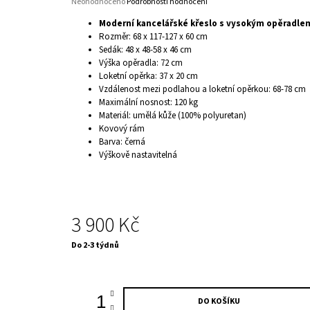
Průměrné
Neohodnoceno
Podrobnosti hodnocení
hodnocení
Moderní kancelářské křeslo s vysokým opěradle
produktu
Rozměr: 68 x 117-127 x 60 cm
je
Sedák: 48 x 48-58 x 46 cm
0,0
Výška opěradla: 72 cm
z
5
Loketní opěrka: 37 x 20 cm
hvězdiček.
Vzdálenost mezi podlahou a loketní opěrkou: 68-78 cm
Maximální nosnost: 120 kg
Materiál: umělá kůže (100% polyuretan)
Kovový rám
Barva: černá
Výškově nastavitelná
3 900 Kč
Měrná
Do 2-3 týdnů
cena:
DO KOŠÍKU