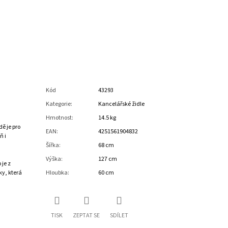
Kód
43293
Kategorie
:
Kancelářské židle
Hmotnost
:
14.5 kg
ě je pro
EAN
:
4251561904832
ň i
Šířka
:
68 cm
Výška
:
127 cm
je z
ky, která
Hloubka
:
60 cm
TISK
ZEPTAT SE
SDÍLET