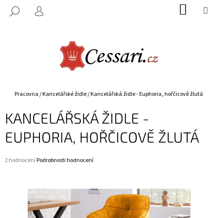
K
Přejít
NÁKUP
M
HLEDAT
na
KOŠÍK
O
PŘIHLÁŠENÍ
ZPĚT
ZPĚT
obsah
Š
Í
C
K
O
P
O
Domů
Pracovna
/
Kancelářské židle
/
Kancelářská židle - Euphoria, hořčicově žlutá
T
KANCELÁŘSKÁ ŽIDLE -
Ř
E
EUPHORIA, HOŘČICOVĚ ŽLUTÁ
B
U
Průměrné
2 hodnocení
Podrobnosti hodnocení
J
hodnocení
E
produktu
je
T
5,0
E
z
5
N