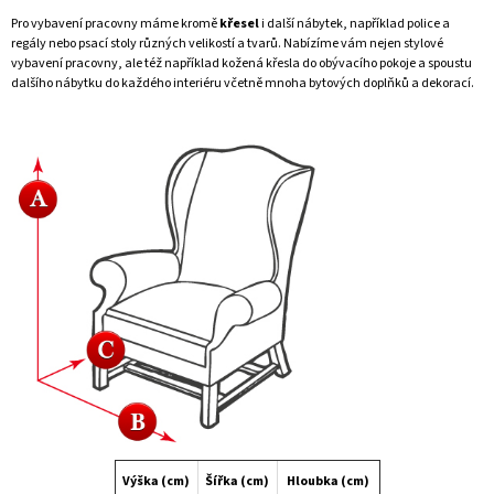
Pro vybavení
pracovny
máme kromě
křesel
i další nábytek, například
police a
regály
nebo
psací stoly
různých velikostí a tvarů. Nabízíme vám nejen stylové
vybavení
pracovny
, ale též například
kožená křesla
do
obývacího pokoje
a spoustu
dalšího nábytku do každého interiéru včetně mnoha
bytových doplňků
a dekorací.
Výška (cm)
Šířka (cm)
Hloubka (cm)