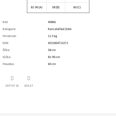
81-90 (A)
58 (B)
60 (C)
Kód
40866
Kategorie
:
Kancelářské židle
Hmotnost
:
11.3 kg
EAN
:
4251854713271
Šířka
:
58 cm
Výška
:
81-90 cm
Hloubka
:
60 cm
ZEPTAT SE
SDÍLET