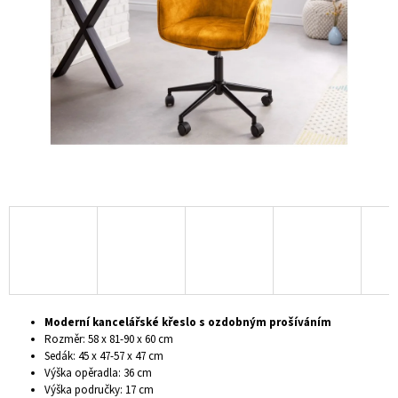
hvězdiček.
A
J
Í
T
?
HLEDAT
D
O
P
Moderní kancelářské křeslo s ozdobným prošíváním
O
Rozměr: 58 x 81-90 x 60 cm
R
Sedák: 45 x 47-57 x 47 cm
U
Výška opěradla: 36 cm
Č
Výška područky: 17 cm
U