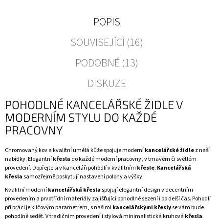
POPIS
SOUVISEJÍCÍ (16)
PODOBNÉ (13)
DISKUZE
POHODLNÉ KANCELÁŘSKÉ ŽIDLE V
MODERNÍM STYLU DO KAŽDÉ
PRACOVNY
Chromovaný kov a kvalitní umělá kůže spojuje moderní
kancelářské židle
z naší
nabídky. Elegantní
křesla
do každé moderní pracovny, v tmavém či světlém
provedení. Dopřejte si v kanceláři pohodlí v kvalitním
křesle
.
Kancelářská
křesla
samozřejmě poskytují nastavení polohy a výšky.
Kvalitní moderní
kancelářská křesla
spojují elegantní design v decentním
provedením a prvotřídní materiály zajišťující pohodlné sezení i po delší čas. Pohodlí
při práci je klíčovým parametrem, s našimi
kancelářskými křesly
se vám bude
pohodlně sedět. V tradičním provedení i stylová minimalistická kruhová
křesla
.