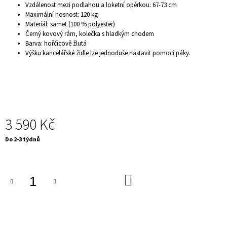
Vzdálenost mezi podlahou a loketní opěrkou: 67-73 cm
J
Maximální nosnost: 120 kg
E
Materiál: samet (100 % polyester)
M
Černý kovový rám, kolečka s hladkým chodem
E
Barva: hořčicově žlutá
KINO
Výšku kancelářské židle lze jednoduše nastavit pomocí páky.
KŘESLO
-
CINEMA
DELUX,
ČERNÉ
8
090
3 590 Kč
Kč
Měrná
Do 2-3 týdnů
cena:
DO
KOŠÍKU