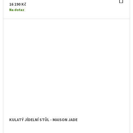
DO
KO
16 190 Kč
Na dotaz
KULATÝ JÍDELNÍ STŮL - MAISON JADE