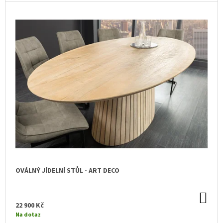
J
E
M
E
DEKORAČNÍ
MISKA
-
BULLDOG
BOSS
1
499
Kč
OVÁLNÝ JÍDELNÍ STŮL - ART DECO
DO
KO
22 900 Kč
Na dotaz