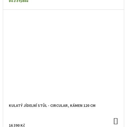
Do 2-3 týdnů
KULATÝ JÍDELNÍ STŮL - CIRCULAR, KÁMEN 120 CM
DO
KO
16 390 Kč