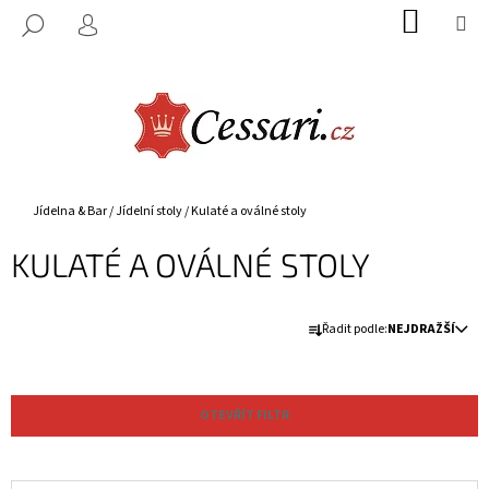
K
Přejít
NÁKUP
M
HLEDAT
na
KOŠÍK
O
PŘIHLÁŠENÍ
ZPĚT
ZPĚT
obsah
Š
Í
C
K
O
P
O
Domů
Jídelna & Bar
/
Jídelní stoly
/
Kulaté a oválné stoly
T
KULATÉ A OVÁLNÉ STOLY
Ř
E
B
Ř
Řadit podle:
NEJDRAŽŠÍ
U
A
J
Z
E
E
OTEVŘÍT FILTR
T
N
E
Í
N