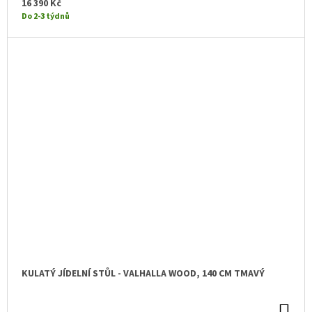
KO
16 390 Kč
Do 2-3 týdnů
KULATÝ JÍDELNÍ STŮL - VALHALLA WOOD, 140 CM TMAVÝ