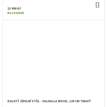
DO
KO
13 990 Kč
Do 2-3 týdnů
KULATÝ JÍDELNÍ STŮL - VALHALLA WOOD, 120 CM TMAVÝ