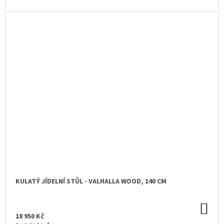
KULATÝ JÍDELNÍ STŮL - VALHALLA WOOD, 140 CM
DO
KO
18 950 Kč