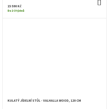
DO
KO
15 590 Kč
Do 2-3 týdnů
KULATÝ JÍDELNÍ STŮL - VALHALLA WOOD, 120 CM