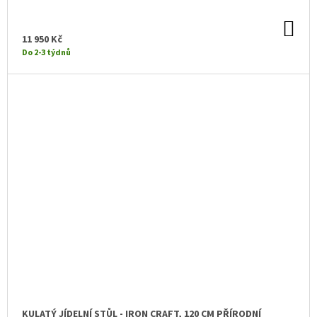
DO
KO
11 950 Kč
Do 2-3 týdnů
KULATÝ JÍDELNÍ STŮL - IRON CRAFT, 120 CM PŘÍRODNÍ