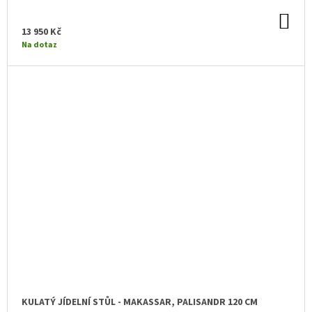
DO
KO
13 950 Kč
Na dotaz
KULATÝ JÍDELNÍ STŮL - MAKASSAR, PALISANDR 120 CM