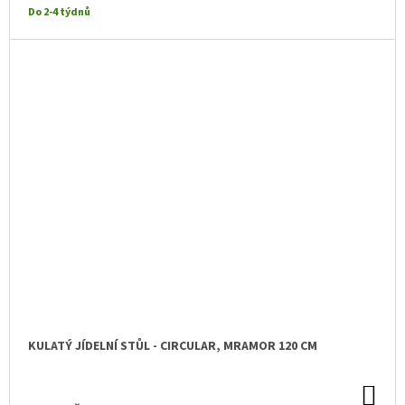
Do 2-4 týdnů
KULATÝ JÍDELNÍ STŮL - CIRCULAR, MRAMOR 120 CM
DO