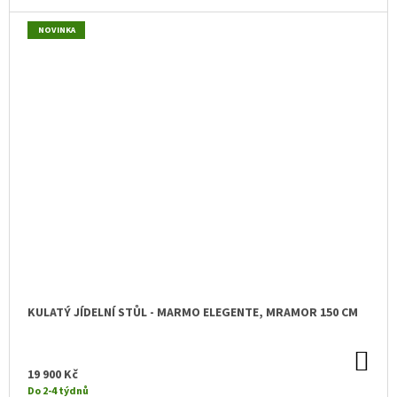
NOVINKA
KULATÝ JÍDELNÍ STŮL - MARMO ELEGENTE, MRAMOR 150 CM
DO
KO
19 900 Kč
Do 2-4 týdnů