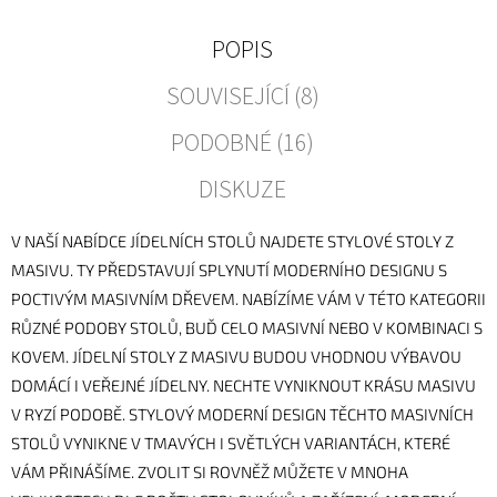
POPIS
SOUVISEJÍCÍ (8)
PODOBNÉ (16)
DISKUZE
V NAŠÍ NABÍDCE JÍDELNÍCH STOLŮ NAJDETE STYLOVÉ STOLY Z
MASIVU. TY PŘEDSTAVUJÍ SPLYNUTÍ MODERNÍHO DESIGNU S
POCTIVÝM MASIVNÍM DŘEVEM. NABÍZÍME VÁM V TÉTO KATEGORII
RŮZNÉ PODOBY STOLŮ, BUĎ CELO MASIVNÍ NEBO V KOMBINACI S
KOVEM. JÍDELNÍ STOLY Z MASIVU BUDOU VHODNOU VÝBAVOU
DOMÁCÍ I VEŘEJNÉ JÍDELNY. NECHTE VYNIKNOUT KRÁSU MASIVU
V RYZÍ PODOBĚ. STYLOVÝ MODERNÍ DESIGN TĚCHTO MASIVNÍCH
STOLŮ VYNIKNE V TMAVÝCH I SVĚTLÝCH VARIANTÁCH, KTERÉ
VÁM PŘINÁŠÍME. ZVOLIT SI ROVNĚŽ MŮŽETE V MNOHA