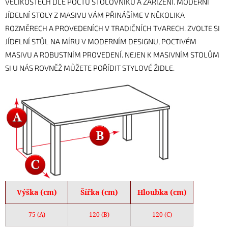
VELIKOSTECH DLE POČTU STOLOVNÍKŮ A ZAŘÍZENÍ. MODERNÍ
JÍDELNÍ STOLY Z MASIVU VÁM PŘINÁŠÍME V NĚKOLIKA
ROZMĚRECH A PROVEDENÍCH V TRADIČNÍCH TVARECH. ZVOLTE SI
JÍDELNÍ STŮL NA MÍRU V MODERNÍM DESIGNU, POCTIVÉM
MASIVU A ROBUSTNÍM PROVEDENÍ. NEJEN K MASIVNÍM STOLŮM
SI U NÁS ROVNĚŽ MŮŽETE POŘÍDIT STYLOVÉ ŽIDLE.
Výška (cm)
Šířka (cm)
Hloubka (cm)
75 (A)
120 (B)
120 (C)