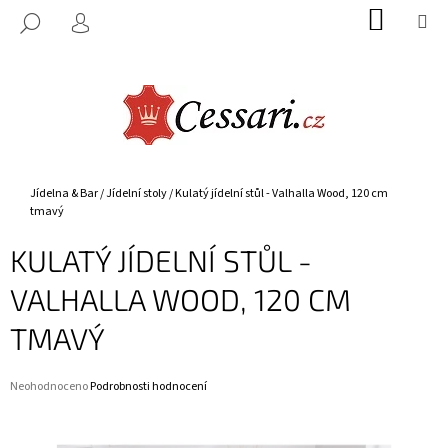
K
Přejít
NÁKUP
M
HLEDAT
na
KOŠÍK
O
PŘIHLÁŠENÍ
ZPĚT
ZPĚT
obsah
Š
Í
C
K
O
P
O
Domů
Jídelna & Bar
/
Jídelní stoly
/
Kulatý jídelní stůl - Valhalla Wood, 120 cm
T
tmavý
Ř
KULATÝ JÍDELNÍ STŮL -
E
B
VALHALLA WOOD, 120 CM
U
TMAVÝ
J
E
Průměrné
Neohodnoceno
Podrobnosti hodnocení
T
hodnocení
E
produktu
je
N