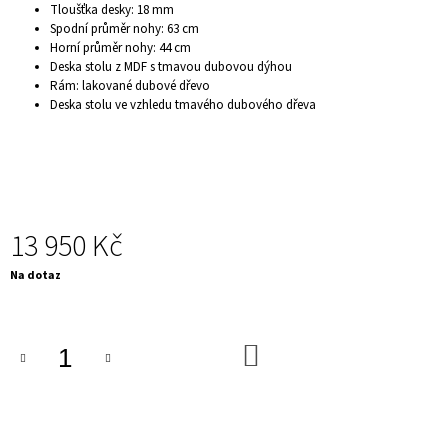
Tloušťka desky: 18 mm
J
Spodní průměr nohy: 63 cm
E
Horní průměr nohy: 44 cm
M
Deska stolu z MDF s tmavou dubovou dýhou
E
Rám: lakované dubové dřevo
KULATÝ
Deska stolu ve vzhledu tmavého dubového dřeva
JÍDELNÍ
STŮL
-
IRON
CRAFT,
140
CM
PŘÍRODNÍ
13 950 Kč
10
200
Měrná
Na dotaz
Kč
cena:
DO
KOŠÍKU