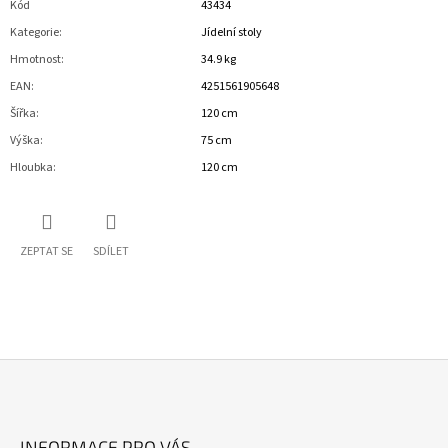
Kód
43434
Kategorie
:
Jídelní stoly
Hmotnost
:
34.9 kg
EAN
:
4251561905648
Šířka
:
120 cm
Výška
:
75 cm
Hloubka
:
120 cm
ZEPTAT SE
SDÍLET
Z
Á
INFORMACE PRO VÁS