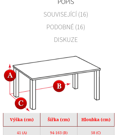
POPIS
SOUVISEJÍCÍ (16)
PODOBNÉ (16)
DISKUZE
Výška (cm)
Šířka (cm)
Hloubka (cm)
41 (A)
94-163 (B)
58 (C)