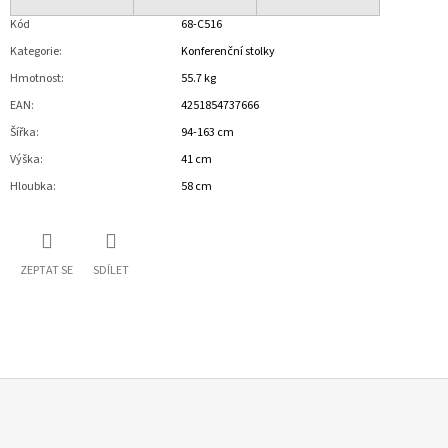
Kód
68-C516
Kategorie
:
Konferenční stolky
Hmotnost
:
55.7 kg
EAN
:
4251854737666
Šířka
:
94-163 cm
Výška
:
41 cm
Hloubka
:
58 cm
ZEPTAT SE
SDÍLET
Z