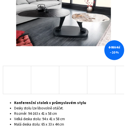
hvězdiček.
A
J
Í
T
?
8 955 Kč
–10 %
HLEDAT
D
O
P
Konferenční stolek v průmyslovém stylu
O
Desky stolu lze libovolně otáčet.
R
Rozměr: 94-163 x 41 x 58 cm
U
Velká deska stolu: 94 x 41 x 58 cm
Č
Malá deska stolu: 65 x 33 x 44 cm
U