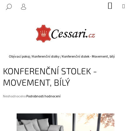
K
Přejít
NÁKUP
M
HLEDAT
na
KOŠÍK
O
PŘIHLÁŠENÍ
ZPĚT
ZPĚT
obsah
Š
Í
C
K
O
P
O
Domů
Obývací pokoj
/
Konferenční stolky
/
Konferenční stolek - Movement, bílý
T
KONFERENČNÍ STOLEK -
Ř
E
MOVEMENT, BÍLÝ
B
U
Průměrné
Neohodnoceno
Podrobnosti hodnocení
J
hodnocení
E
produktu
je
T
0,0
E
z
5
N