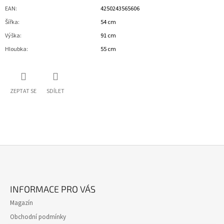
EAN
:
4250243565606
Šířka
:
54 cm
Výška
:
91 cm
Hloubka
:
55 cm
ZEPTAT SE
SDÍLET
Z
Á
INFORMACE PRO VÁS
P
Magazín
A
Obchodní podmínky
T