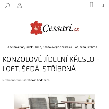
K
Přejít
NÁKUP
M
HLEDAT
na
KOŠÍK
O
PŘIHLÁŠENÍ
ZPĚT
ZPĚT
obsah
Š
Í
C
K
O
P
O
Domů
Jídelna & Bar
/
Jídelní židle
/
Konzolové jídelní křeslo - Loft, šedá, stříbrná
T
KONZOLOVÉ JÍDELNÍ KŘESLO -
Ř
E
LOFT, ŠEDÁ, STŘÍBRNÁ
B
U
Průměrné
Neohodnoceno
Podrobnosti hodnocení
J
hodnocení
E
produktu
je
T
0,0
E
z
5
N