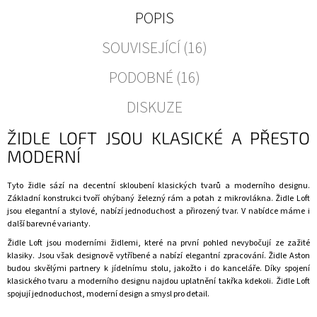
POPIS
SOUVISEJÍCÍ (16)
PODOBNÉ (16)
DISKUZE
ŽIDLE LOFT JSOU KLASICKÉ A PŘESTO
MODERNÍ
Tyto židle sází na decentní skloubení klasických tvarů a moderního designu.
Základní konstrukci tvoří ohýbaný železný rám a potah z mikrovlákna. Židle Loft
jsou elegantní a stylové, nabízí jednoduchost a přirozený tvar. V nabídce máme i
další barevné varianty.
Židle
Loft jsou moderními židlemi, které na první pohled nevybočují ze zažité
klasiky. Jsou však designově vytříbené a nabízí elegantní zpracování. Židle Aston
budou skvělými partnery k jídelnímu stolu, jakožto i do kanceláře. Díky spojení
klasického tvaru a moderního designu najdou uplatnění takřka kdekoli.
Židle
Loft
spojují jednoduchost, moderní design a smysl pro detail.