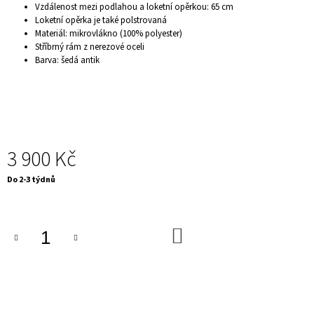
Vzdálenost mezi podlahou a loketní opěrkou: 65 cm
J
Loketní opěrka je také polstrovaná
E
Materiál: mikrovlákno (100% polyester)
M
Stříbrný rám z nerezové oceli
E
Barva: šedá antik
KONFERENČNÍ
STOLEK
-
MARVELOUS,
90
CM,
ŠEDÝ
MRAMOR
3 900 Kč
5
Měrná
890
Do 2-3 týdnů
Kč
cena:
Původně:
7
950
DO
Kč
KOŠÍKU