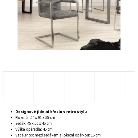
hvězdiček.
A
J
Í
T
?
HLEDAT
D
O
P
Designové jídelní křeslo v retro stylu
O
Rozměr: 54 x 91 x 55 cm
R
Sedák: 45 x 50 x 45 cm
U
Výška opěradla: 45 cm
Č
Vzdálenost mezi sedákem a loketní opěrkou: 15 cm
U