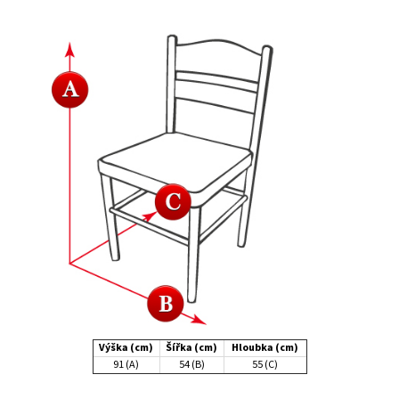
Výška (cm)
Šířka (cm)
Hloubka (cm)
91 (A)
54 (B)
55 (C)